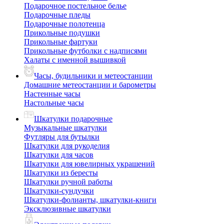
Подарочное постельное белье
Подарочные пледы
Подарочные полотенца
Прикольные подушки
Прикольные фартуки
Прикольные футболки с надписями
Халаты с именной вышивкой
Часы, будильники и метеостанции
Домашние метеостанции и барометры
Настенные часы
Настольные часы
Шкатулки подарочные
Музыкальные шкатулки
Футляры для бутылки
Шкатулки для рукоделия
Шкатулки для часов
Шкатулки для ювелирных украшений
Шкатулки из бересты
Шкатулки ручной работы
Шкатулки-сундучки
Шкатулки-фолианты, шкатулки-книги
Эксклюзивные шкатулки