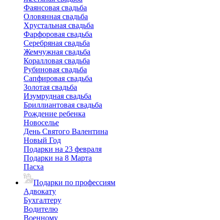
Фаянсовая свадьба
Оловянная свадьба
Хрустальная свадьба
Фарфоровая свадьба
Серебряная свадьба
Жемчужная свадьба
Коралловая свадьба
Рубиновая свадьба
Сапфировая свадьба
Золотая свадьба
Изумрудная свадьба
Бриллиантовая свадьба
Рождение ребенка
Новоселье
День Святого Валентина
Новый Год
Подарки на 23 февраля
Подарки на 8 Марта
Пасха
Подарки по профессиям
Адвокату
Бухгалтеру
Водителю
Военному