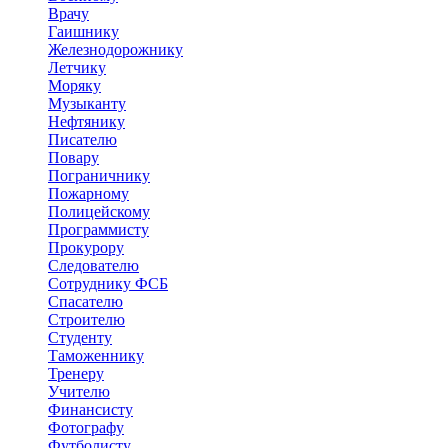
Врачу
Гаишнику
Железнодорожнику
Летчику
Моряку
Музыканту
Нефтянику
Писателю
Повару
Пограничнику
Пожарному
Полицейскому
Программисту
Прокурору
Следователю
Сотруднику ФСБ
Спасателю
Строителю
Студенту
Таможеннику
Тренеру
Учителю
Финансисту
Фотографу
Футболисту