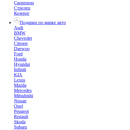
Скорпион
Стрелец
Козерог
Подарки по марке авто
Audi
BMW
Chevrolet
Citroen
Daewoo
Ford
Honda
Hyundai
Infiniti
KIA
Lexus
Mazda
Mercedes
Mitsubishi
Nissan
Opel
Peugeot
Renault
Skoda
Subaru