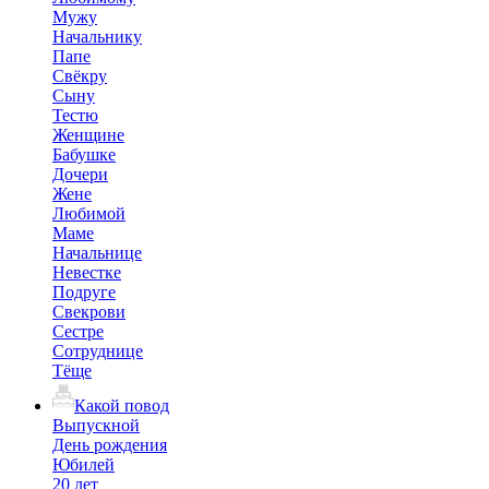
Мужу
Начальнику
Папе
Свёкру
Сыну
Тестю
Женщине
Бабушке
Дочери
Жене
Любимой
Маме
Начальнице
Невестке
Подруге
Свекрови
Сестре
Сотруднице
Тёще
Какой повод
Выпускной
День рождения
Юбилей
20 лет