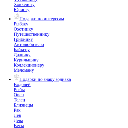
Хоккеисту
Юристу
Подарки по интересам
Рыбаку
Охотнику
Путешественнику
Грибнику
Автолюбителю
Байкеру
Дачнику
Курильщику
Коллекционеру
Меломану
Подарки по знаку зодиака
Водолей
Рыбы
Овен
Телец
Близнецы
Рак
Лев
Дева
Весы