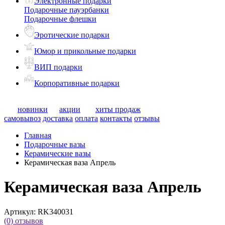
Электронные подарки
Подарочные пауэрбанки
Подарочные флешки
Эротические подарки
Юмор и прикольные подарки
ВИП подарки
Корпоративные подарки
новинки
акции
хиты продаж
самовывоз
доставка
оплата
контакты
отзывы
Главная
Подарочные вазы
Керамические вазы
Керамическая ваза Апрель
Керамическая ваза Апрель
Артикул:
RK340031
(0)
отзывов