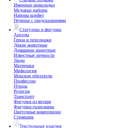
Именные шоколадки
Медовые наборы
Наборы конфет
Печенье с предсказаниями
Статуэтки и фигурки
Ангелы
Герои и персонажи
Дикие животные
Домашние животные
Известные личности
Люди
Матрешки
Мифология
Морские обитатели
Профессии
Птицы
Религия
Транспорт
Фигурки из янтаря
Фигурки-талисманы
Цветочные композиции
Стимпанк
Текстильные изделия