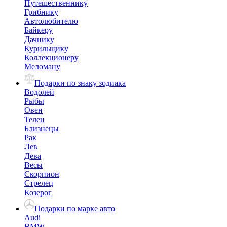
Путешественнику
Грибнику
Автолюбителю
Байкеру
Дачнику
Курильщику
Коллекционеру
Меломану
Подарки по знаку зодиака
Водолей
Рыбы
Овен
Телец
Близнецы
Рак
Лев
Дева
Весы
Скорпион
Стрелец
Козерог
Подарки по марке авто
Audi
BMW