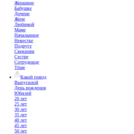
Женщине
Бабушке
Дочери
Жене
Любимой
Маме
Начальнице
Невестке
Подруге
Свекрови
Сестре
Сотруднице
Тёще
Какой повод
Выпускной
День рождения
Юбилей
20 лет
25 лет
30 лет
35 лет
40 лет
45 лет
50 лет