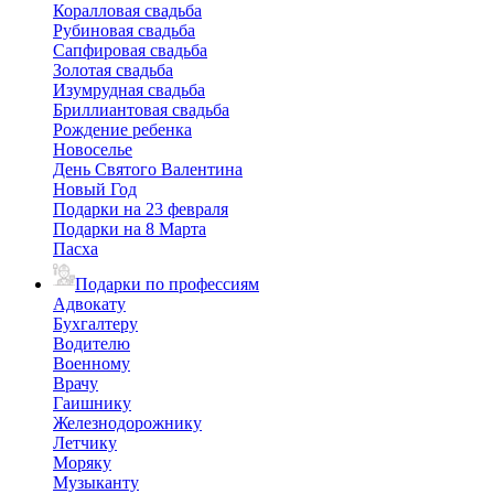
Коралловая свадьба
Рубиновая свадьба
Сапфировая свадьба
Золотая свадьба
Изумрудная свадьба
Бриллиантовая свадьба
Рождение ребенка
Новоселье
День Святого Валентина
Новый Год
Подарки на 23 февраля
Подарки на 8 Марта
Пасха
Подарки по профессиям
Адвокату
Бухгалтеру
Водителю
Военному
Врачу
Гаишнику
Железнодорожнику
Летчику
Моряку
Музыканту