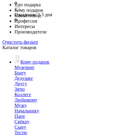
0
Тип подарка
Кому подарок
Ожидание 2-3 дня
Какой повод
0
Профессия
Интересы
Производители
Очистить фильтр
Каталог товаров
Кому подарок
Мужчине
Брату
Дедушке
Другу
Зятю
Коллеге
Любимому
Мужу
Начальнику
Папе
Свёкру
Сыну
Тестю