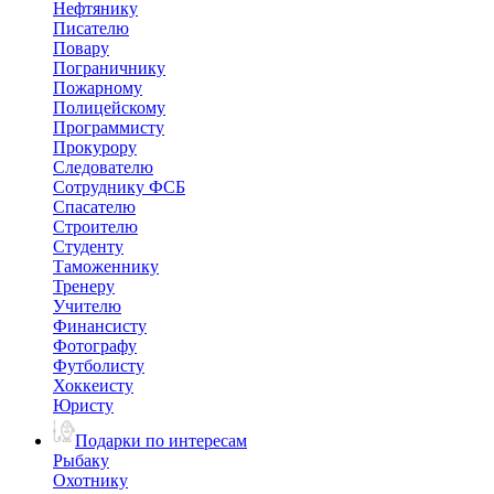
Нефтянику
Писателю
Повару
Пограничнику
Пожарному
Полицейскому
Программисту
Прокурору
Следователю
Сотруднику ФСБ
Спасателю
Строителю
Студенту
Таможеннику
Тренеру
Учителю
Финансисту
Фотографу
Футболисту
Хоккеисту
Юристу
Подарки по интересам
Рыбаку
Охотнику