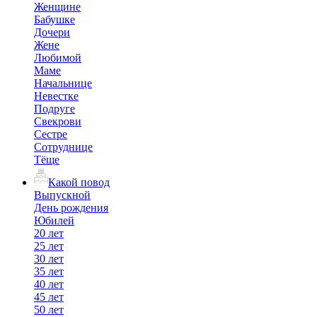
Женщине
Бабушке
Дочери
Жене
Любимой
Маме
Начальнице
Невестке
Подруге
Свекрови
Сестре
Сотруднице
Тёще
Какой повод
Выпускной
День рождения
Юбилей
20 лет
25 лет
30 лет
35 лет
40 лет
45 лет
50 лет