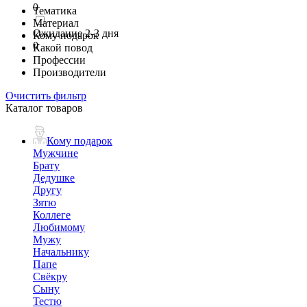
0
Тематика
Материал
Ожидание 2-3 дня
Кому подарок
0
Какой повод
Профессии
Производители
Очистить фильтр
Каталог товаров
Кому подарок
Мужчине
Брату
Дедушке
Другу
Зятю
Коллеге
Любимому
Мужу
Начальнику
Папе
Свёкру
Сыну
Тестю