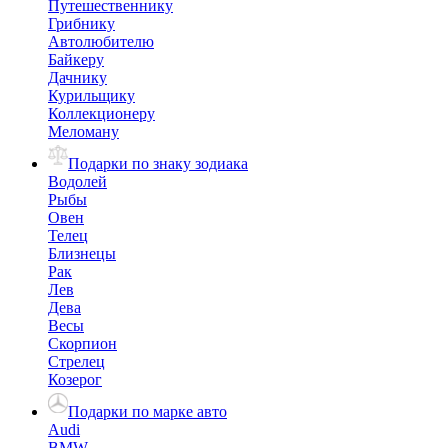
Путешественнику
Грибнику
Автолюбителю
Байкеру
Дачнику
Курильщику
Коллекционеру
Меломану
Подарки по знаку зодиака
Водолей
Рыбы
Овен
Телец
Близнецы
Рак
Лев
Дева
Весы
Скорпион
Стрелец
Козерог
Подарки по марке авто
Audi
BMW