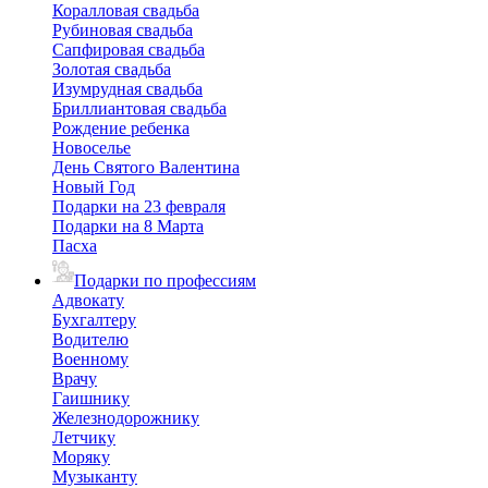
Коралловая свадьба
Рубиновая свадьба
Сапфировая свадьба
Золотая свадьба
Изумрудная свадьба
Бриллиантовая свадьба
Рождение ребенка
Новоселье
День Святого Валентина
Новый Год
Подарки на 23 февраля
Подарки на 8 Марта
Пасха
Подарки по профессиям
Адвокату
Бухгалтеру
Водителю
Военному
Врачу
Гаишнику
Железнодорожнику
Летчику
Моряку
Музыканту