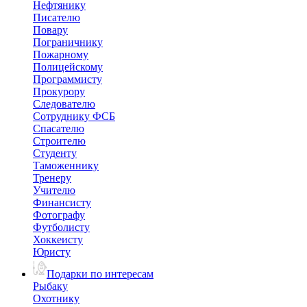
Нефтянику
Писателю
Повару
Пограничнику
Пожарному
Полицейскому
Программисту
Прокурору
Следователю
Сотруднику ФСБ
Спасателю
Строителю
Студенту
Таможеннику
Тренеру
Учителю
Финансисту
Фотографу
Футболисту
Хоккеисту
Юристу
Подарки по интересам
Рыбаку
Охотнику