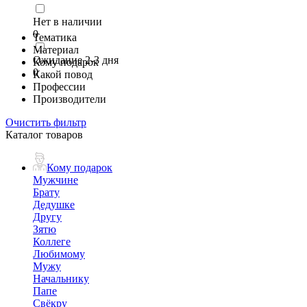
Нет в наличии
0
Тематика
Материал
Ожидание 2-3 дня
Кому подарок
0
Какой повод
Профессии
Производители
Очистить фильтр
Каталог товаров
Кому подарок
Мужчине
Брату
Дедушке
Другу
Зятю
Коллеге
Любимому
Мужу
Начальнику
Папе
Свёкру