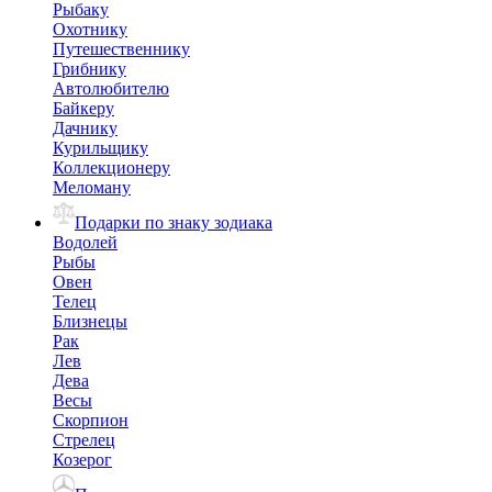
Рыбаку
Охотнику
Путешественнику
Грибнику
Автолюбителю
Байкеру
Дачнику
Курильщику
Коллекционеру
Меломану
Подарки по знаку зодиака
Водолей
Рыбы
Овен
Телец
Близнецы
Рак
Лев
Дева
Весы
Скорпион
Стрелец
Козерог