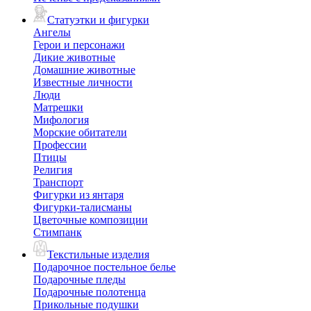
Статуэтки и фигурки
Ангелы
Герои и персонажи
Дикие животные
Домашние животные
Известные личности
Люди
Матрешки
Мифология
Морские обитатели
Профессии
Птицы
Религия
Транспорт
Фигурки из янтаря
Фигурки-талисманы
Цветочные композиции
Стимпанк
Текстильные изделия
Подарочное постельное белье
Подарочные пледы
Подарочные полотенца
Прикольные подушки