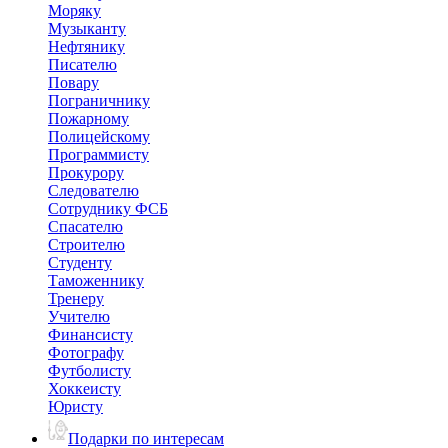
Моряку
Музыканту
Нефтянику
Писателю
Повару
Пограничнику
Пожарному
Полицейскому
Программисту
Прокурору
Следователю
Сотруднику ФСБ
Спасателю
Строителю
Студенту
Таможеннику
Тренеру
Учителю
Финансисту
Фотографу
Футболисту
Хоккеисту
Юристу
Подарки по интересам