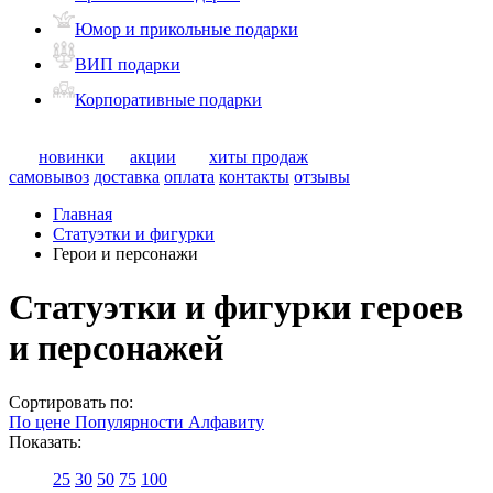
Юмор и прикольные подарки
ВИП подарки
Корпоративные подарки
новинки
акции
хиты продаж
самовывоз
доставка
оплата
контакты
отзывы
Главная
Статуэтки и фигурки
Герои и персонажи
Статуэтки и фигурки героев
и персонажей
Сортировать по:
По цене
Популярности
Алфавиту
Показать:
25
30
50
75
100