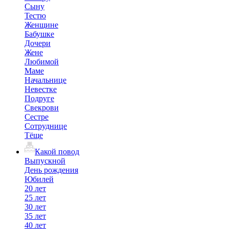
Сыну
Тестю
Женщине
Бабушке
Дочери
Жене
Любимой
Маме
Начальнице
Невестке
Подруге
Свекрови
Сестре
Сотруднице
Тёще
Какой повод
Выпускной
День рождения
Юбилей
20 лет
25 лет
30 лет
35 лет
40 лет