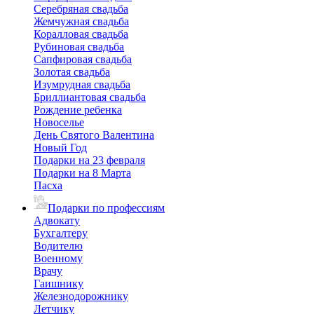
Серебряная свадьба
Жемчужная свадьба
Коралловая свадьба
Рубиновая свадьба
Сапфировая свадьба
Золотая свадьба
Изумрудная свадьба
Бриллиантовая свадьба
Рождение ребенка
Новоселье
День Святого Валентина
Новый Год
Подарки на 23 февраля
Подарки на 8 Марта
Пасха
Подарки по профессиям
Адвокату
Бухгалтеру
Водителю
Военному
Врачу
Гаишнику
Железнодорожнику
Летчику