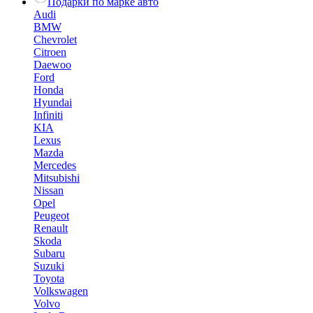
Подарки по марке авто
Audi
BMW
Chevrolet
Citroen
Daewoo
Ford
Honda
Hyundai
Infiniti
KIA
Lexus
Mazda
Mercedes
Mitsubishi
Nissan
Opel
Peugeot
Renault
Skoda
Subaru
Suzuki
Toyota
Volkswagen
Volvo