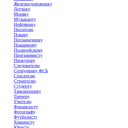
Железнодорожнику
Летчику
Моряку
Музыканту
Нефтянику
Писателю
Повару
Пограничнику
Пожарному
Полицейскому
Программисту
Прокурору
Следователю
Сотруднику ФСБ
Спасателю
Строителю
Студенту
Таможеннику
Тренеру
Учителю
Финансисту
Фотографу
Футболисту
Хоккеисту
Юристу