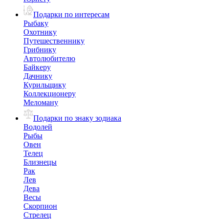
Подарки по интересам
Рыбаку
Охотнику
Путешественнику
Грибнику
Автолюбителю
Байкеру
Дачнику
Курильщику
Коллекционеру
Меломану
Подарки по знаку зодиака
Водолей
Рыбы
Овен
Телец
Близнецы
Рак
Лев
Дева
Весы
Скорпион
Стрелец