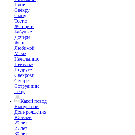
Папе
Свёкру
Сыну
Тестю
Женщине
Бабушке
Дочери
Жене
Любимой
Маме
Начальнице
Невестке
Подруге
Свекрови
Сестре
Сотруднице
Тёще
Какой повод
Выпускной
День рождения
Юбилей
20 лет
25 лет
30 лет