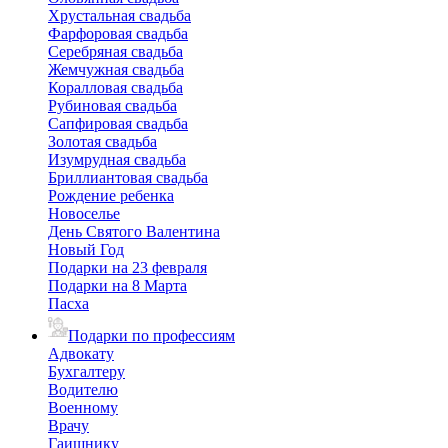
Хрустальная свадьба
Фарфоровая свадьба
Серебряная свадьба
Жемчужная свадьба
Коралловая свадьба
Рубиновая свадьба
Сапфировая свадьба
Золотая свадьба
Изумрудная свадьба
Бриллиантовая свадьба
Рождение ребенка
Новоселье
День Святого Валентина
Новый Год
Подарки на 23 февраля
Подарки на 8 Марта
Пасха
Подарки по профессиям
Адвокату
Бухгалтеру
Водителю
Военному
Врачу
Гаишнику