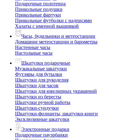
Подарочные полотенца
Прикольные подушки
Прикольные фартуки
Прикольные футболки с надписями
Халаты с именной вышивкой
Часы, будильники и метеостанции
Домашние метеостанции и барометры
Настенные часы
Настольные часы
Шкатулки подарочные
Музыкальные шкатулки
Футляры для бутылки
Шкатулки для рукоделия
Шкатулки для часов
Шкатулки для ювелирных украшений
Шкатулки из бересты
Шкатулки ручной работы
Шкатулки-сундучки
Шкатулки-фолианты, шкатулки-книги
Эксклюзивные шкатулки
Электронные подарки
Подарочные пауэрбанки