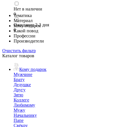
Нет в наличии
0
Тематика
Материал
Ожидание 2-3 дня
Кому подарок
0
Какой повод
Профессии
Производители
Очистить фильтр
Каталог товаров
Кому подарок
Мужчине
Брату
Дедушке
Другу
Зятю
Коллеге
Любимому
Мужу
Начальнику
Папе
Свёкру