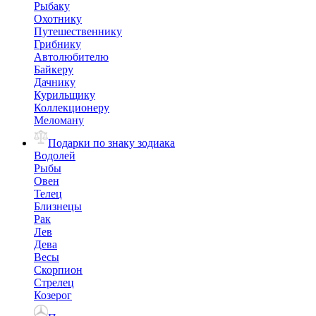
Рыбаку
Охотнику
Путешественнику
Грибнику
Автолюбителю
Байкеру
Дачнику
Курильщику
Коллекционеру
Меломану
Подарки по знаку зодиака
Водолей
Рыбы
Овен
Телец
Близнецы
Рак
Лев
Дева
Весы
Скорпион
Стрелец
Козерог