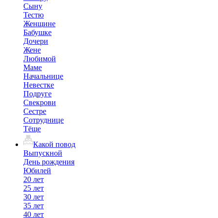
Сыну
Тестю
Женщине
Бабушке
Дочери
Жене
Любимой
Маме
Начальнице
Невестке
Подруге
Свекрови
Сестре
Сотруднице
Тёще
Какой повод
Выпускной
День рождения
Юбилей
20 лет
25 лет
30 лет
35 лет
40 лет