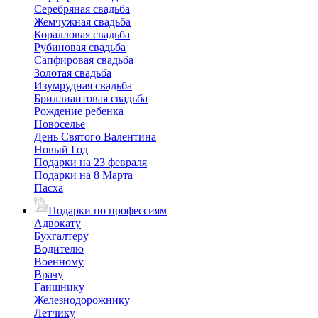
Серебряная свадьба
Жемчужная свадьба
Коралловая свадьба
Рубиновая свадьба
Сапфировая свадьба
Золотая свадьба
Изумрудная свадьба
Бриллиантовая свадьба
Рождение ребенка
Новоселье
День Святого Валентина
Новый Год
Подарки на 23 февраля
Подарки на 8 Марта
Пасха
Подарки по профессиям
Адвокату
Бухгалтеру
Водителю
Военному
Врачу
Гаишнику
Железнодорожнику
Летчику