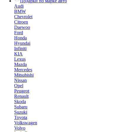
Подарки по марке авто
Audi
BMW
Chevrolet
Citroen
Daewoo
Ford
Honda
Hyundai
Infiniti
KIA
Lexus
Mazda
Mercedes
Mitsubishi
Nissan
Opel
Peugeot
Renault
Skoda
Subaru
Suzuki
Toyota
Volkswagen
Volvo