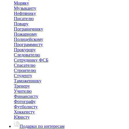
Моряку
Музыканту
Нефтянику
Писателю
Повару
Пограничнику
Пожарному
Полицейскому
Программисту
Прокурору
Следователю
Сотруднику ФСБ
Спасателю
Строителю
Студенту
Таможеннику
Тренеру
Учителю
Финансисту
Фотографу
Футболисту
Хоккеисту
Юристу
Подарки по интересам