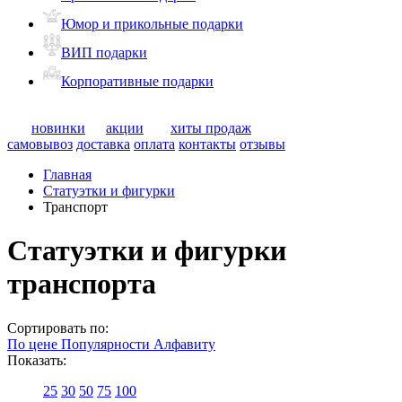
Юмор и прикольные подарки
ВИП подарки
Корпоративные подарки
новинки
акции
хиты продаж
самовывоз
доставка
оплата
контакты
отзывы
Главная
Статуэтки и фигурки
Транспорт
Статуэтки и фигурки
транспорта
Сортировать по:
По цене
Популярности
Алфавиту
Показать:
25
30
50
75
100