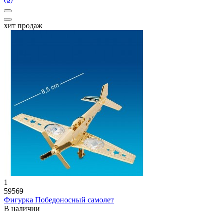
хит продаж
1
59569
Фигурка Победоносный самолет
В наличии