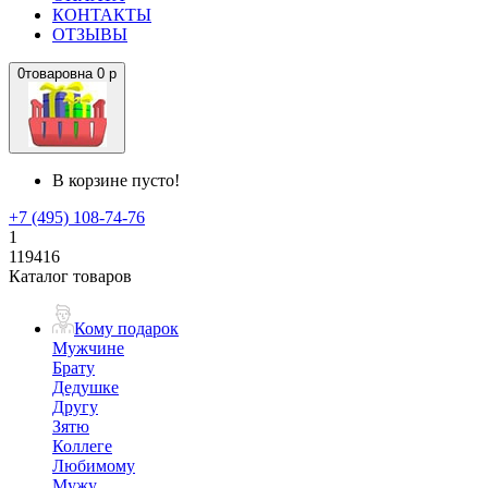
КОНТАКТЫ
ОТЗЫВЫ
0
товаров
на
0 р
В корзине пусто!
+7 (495) 108-74-76
1
119416
Каталог товаров
Кому подарок
Мужчине
Брату
Дедушке
Другу
Зятю
Коллеге
Любимому
Мужу