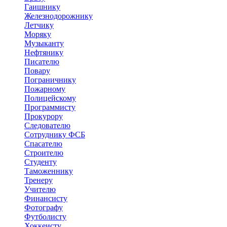
Гаишнику
Железнодорожнику
Летчику
Моряку
Музыканту
Нефтянику
Писателю
Повару
Пограничнику
Пожарному
Полицейскому
Программисту
Прокурору
Следователю
Сотруднику ФСБ
Спасателю
Строителю
Студенту
Таможеннику
Тренеру
Учителю
Финансисту
Фотографу
Футболисту
Хоккеисту