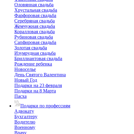
Оловянная свадьба
Хрустальная свадьба
Фарфоровая свадьба
Серебряная свадьба
Жемчужная свадьба
Коралловая свадьба
Рубиновая свадьба
Сапфировая свадьба
Золотая свадьба
Изумрудная свадьба
Бриллиантовая свадьба
Рождение ребенка
Новоселье
День Святого Валентина
Новый Год
Подарки на 23 февраля
Подарки на 8 Марта
Пасха
Подарки по профессиям
Адвокату
Бухгалтеру
Водителю
Военному
Врачу