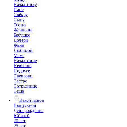
Начальнику
Папе
Свёкру
Сыну
Тестю
Женщине
Бабушке
Дочери
Жене
Любимой
Маме
Начальнице
Невестке
Подруге
Свекрови
Сестре
Сотруднице
Тёще
Какой повод
Выпускной
День рождения
Юбилей
20 лет
25 лет