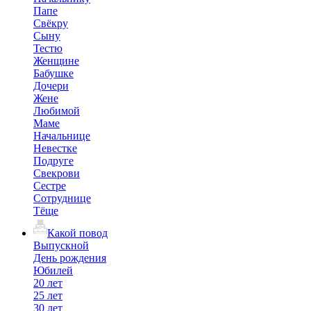
Папе
Свёкру
Сыну
Тестю
Женщине
Бабушке
Дочери
Жене
Любимой
Маме
Начальнице
Невестке
Подруге
Свекрови
Сестре
Сотруднице
Тёще
Какой повод
Выпускной
День рождения
Юбилей
20 лет
25 лет
30 лет