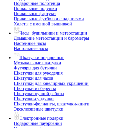
Подарочные полотенца
Прикольные подушки
Прикольные фартуки
Прикольные футболки с надписями
Халаты с именной вышивкой
Часы, будильники и метеостанции
Домашние метеостанции и барометры
Настенные часы
Настольные часы
Шкатулки подарочные
Музыкальные шкатулки
Футляры для бутылки
Шкатулки для рукоделия
Шкатулки для часов
Шкатулки для ювелирных украшений
Шкатулки из бересты
Шкатулки ручной работы
Шкатулки-сундучки
Шкатулки-фолианты, шкатулки-книги
Эксклюзивные шкатулки
Электронные подарки
Подарочные пауэрбанки