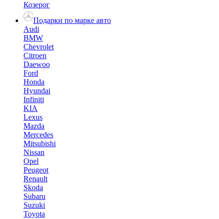
Козерог
Подарки по марке авто
Audi
BMW
Chevrolet
Citroen
Daewoo
Ford
Honda
Hyundai
Infiniti
KIA
Lexus
Mazda
Mercedes
Mitsubishi
Nissan
Opel
Peugeot
Renault
Skoda
Subaru
Suzuki
Toyota