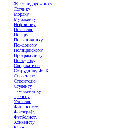
Железнодорожнику
Летчику
Моряку
Музыканту
Нефтянику
Писателю
Повару
Пограничнику
Пожарному
Полицейскому
Программисту
Прокурору
Следователю
Сотруднику ФСБ
Спасателю
Строителю
Студенту
Таможеннику
Тренеру
Учителю
Финансисту
Фотографу
Футболисту
Хоккеисту
Юристу