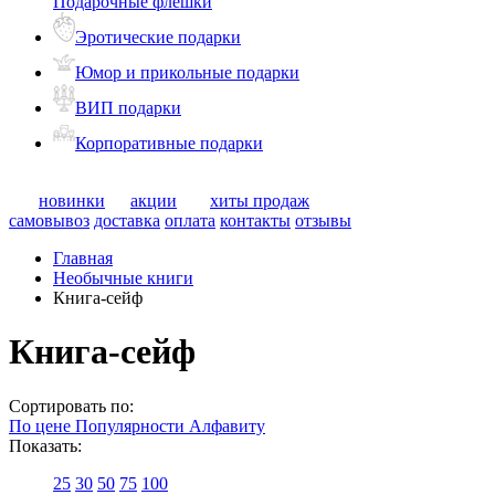
Подарочные флешки
Эротические подарки
Юмор и прикольные подарки
ВИП подарки
Корпоративные подарки
новинки
акции
хиты продаж
самовывоз
доставка
оплата
контакты
отзывы
Главная
Необычные книги
Книга-сейф
Книга-сейф
Сортировать по:
По цене
Популярности
Алфавиту
Показать:
25
30
50
75
100