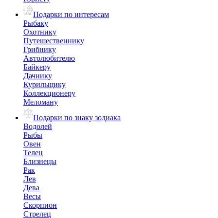
Подарки по интересам
Рыбаку
Охотнику
Путешественнику
Грибнику
Автолюбителю
Байкеру
Дачнику
Курильщику
Коллекционеру
Меломану
Подарки по знаку зодиака
Водолей
Рыбы
Овен
Телец
Близнецы
Рак
Лев
Дева
Весы
Скорпион
Стрелец