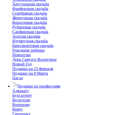
Хрустальная свадьба
Фарфоровая свадьба
Серебряная свадьба
Жемчужная свадьба
Коралловая свадьба
Рубиновая свадьба
Сапфировая свадьба
Золотая свадьба
Изумрудная свадьба
Бриллиантовая свадьба
Рождение ребенка
Новоселье
День Святого Валентина
Новый Год
Подарки на 23 февраля
Подарки на 8 Марта
Пасха
Подарки по профессиям
Адвокату
Бухгалтеру
Водителю
Военному
Врачу
Гаишнику