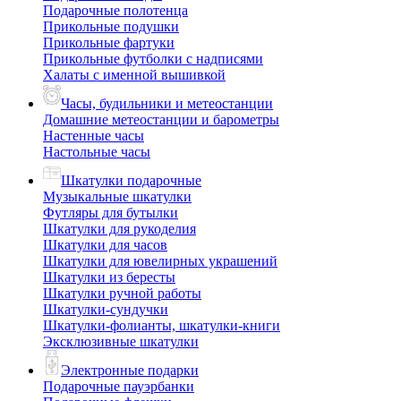
Подарочные полотенца
Прикольные подушки
Прикольные фартуки
Прикольные футболки с надписями
Халаты с именной вышивкой
Часы, будильники и метеостанции
Домашние метеостанции и барометры
Настенные часы
Настольные часы
Шкатулки подарочные
Музыкальные шкатулки
Футляры для бутылки
Шкатулки для рукоделия
Шкатулки для часов
Шкатулки для ювелирных украшений
Шкатулки из бересты
Шкатулки ручной работы
Шкатулки-сундучки
Шкатулки-фолианты, шкатулки-книги
Эксклюзивные шкатулки
Электронные подарки
Подарочные пауэрбанки