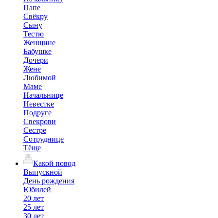
Папе
Свёкру
Сыну
Тестю
Женщине
Бабушке
Дочери
Жене
Любимой
Маме
Начальнице
Невестке
Подруге
Свекрови
Сестре
Сотруднице
Тёще
Какой повод
Выпускной
День рождения
Юбилей
20 лет
25 лет
30 лет