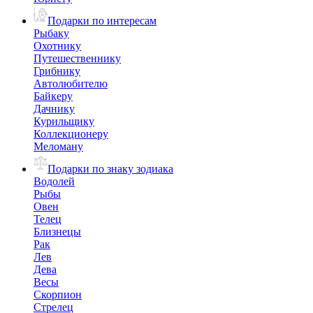
Подарки по интересам
Рыбаку
Охотнику
Путешественнику
Грибнику
Автолюбителю
Байкеру
Дачнику
Курильщику
Коллекционеру
Меломану
Подарки по знаку зодиака
Водолей
Рыбы
Овен
Телец
Близнецы
Рак
Лев
Дева
Весы
Скорпион
Стрелец