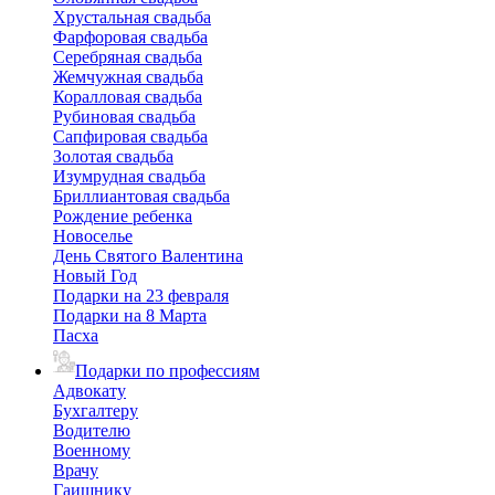
Хрустальная свадьба
Фарфоровая свадьба
Серебряная свадьба
Жемчужная свадьба
Коралловая свадьба
Рубиновая свадьба
Сапфировая свадьба
Золотая свадьба
Изумрудная свадьба
Бриллиантовая свадьба
Рождение ребенка
Новоселье
День Святого Валентина
Новый Год
Подарки на 23 февраля
Подарки на 8 Марта
Пасха
Подарки по профессиям
Адвокату
Бухгалтеру
Водителю
Военному
Врачу
Гаишнику