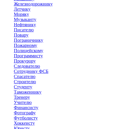
Железнодорожнику
Летчику
Моряку
Музыканту
Нефтянику
Писателю
Повару
Пограничнику
Пожарному
Полицейскому
Программисту
Прокурору
Следователю
Сотруднику ФСБ
Спасателю
Строителю
Студенту
Таможеннику
Тренеру
Учителю
Финансисту
Фотографу
Футболисту
Хоккеисту
Юристу