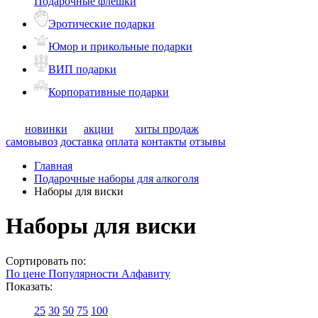
Подарочные флешки
Эротические подарки
Юмор и прикольные подарки
ВИП подарки
Корпоративные подарки
новинки
акции
хиты продаж
самовывоз
доставка
оплата
контакты
отзывы
Главная
Подарочные наборы для алкоголя
Наборы для виски
Наборы для виски
Сортировать по:
По цене
Популярности
Алфавиту
Показать:
25
30
50
75
100