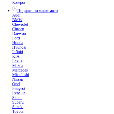
Козерог
Подарки по марке авто
Audi
BMW
Chevrolet
Citroen
Daewoo
Ford
Honda
Hyundai
Infiniti
KIA
Lexus
Mazda
Mercedes
Mitsubishi
Nissan
Opel
Peugeot
Renault
Skoda
Subaru
Suzuki
Toyota