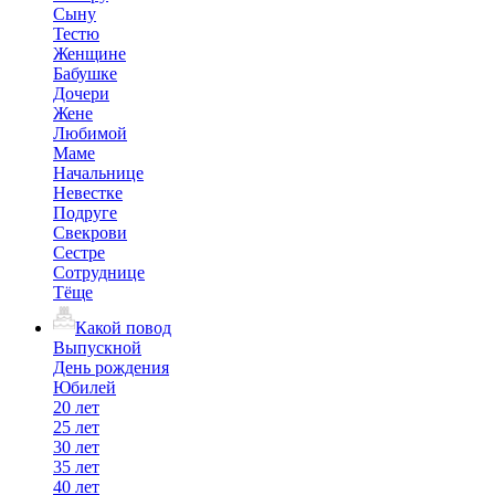
Сыну
Тестю
Женщине
Бабушке
Дочери
Жене
Любимой
Маме
Начальнице
Невестке
Подруге
Свекрови
Сестре
Сотруднице
Тёще
Какой повод
Выпускной
День рождения
Юбилей
20 лет
25 лет
30 лет
35 лет
40 лет