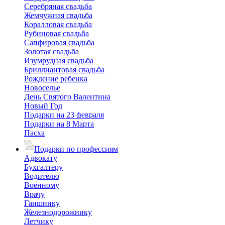
Серебряная свадьба
Жемчужная свадьба
Коралловая свадьба
Рубиновая свадьба
Сапфировая свадьба
Золотая свадьба
Изумрудная свадьба
Бриллиантовая свадьба
Рождение ребенка
Новоселье
День Святого Валентина
Новый Год
Подарки на 23 февраля
Подарки на 8 Марта
Пасха
Подарки по профессиям
Адвокату
Бухгалтеру
Водителю
Военному
Врачу
Гаишнику
Железнодорожнику
Летчику