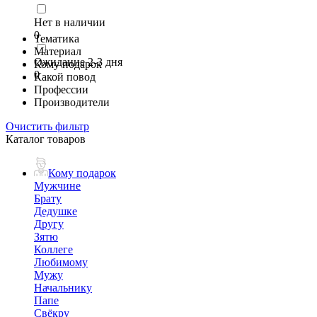
Нет в наличии
0
Тематика
Материал
Ожидание 2-3 дня
Кому подарок
0
Какой повод
Профессии
Производители
Очистить фильтр
Каталог товаров
Кому подарок
Мужчине
Брату
Дедушке
Другу
Зятю
Коллеге
Любимому
Мужу
Начальнику
Папе
Свёкру