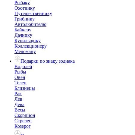
Рыбаку
Охотнику
Путешественнику
Грибнику
Автолюбителю
Байкеру
Дачнику
Курильщику
Коллекционеру
Меломану
Подарки по знаку зодиака
Водолей
Рыбы
Овен
Телец
Близнецы
Рак
Лев
Дева
Весы
Скорпион
Стрелец
Козерог