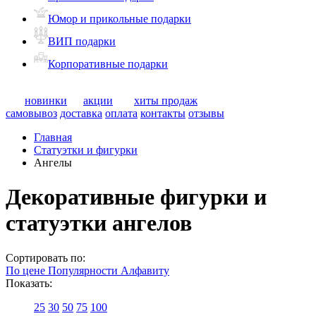
Юмор и прикольные подарки
ВИП подарки
Корпоративные подарки
новинки
акции
хиты продаж
самовывоз
доставка
оплата
контакты
отзывы
Главная
Статуэтки и фигурки
Ангелы
Декоративные фигурки и
статуэтки ангелов
Сортировать по:
По цене
Популярности
Алфавиту
Показать:
25
30
50
75
100