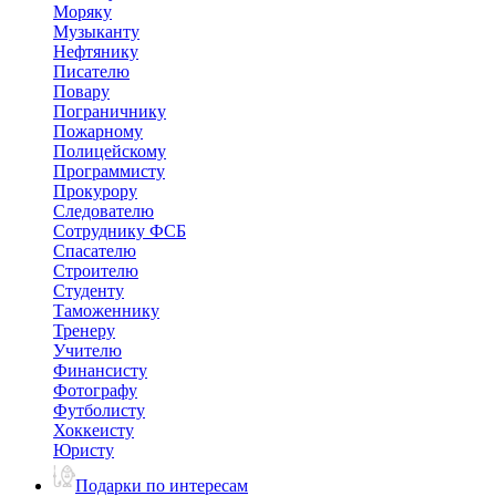
Моряку
Музыканту
Нефтянику
Писателю
Повару
Пограничнику
Пожарному
Полицейскому
Программисту
Прокурору
Следователю
Сотруднику ФСБ
Спасателю
Строителю
Студенту
Таможеннику
Тренеру
Учителю
Финансисту
Фотографу
Футболисту
Хоккеисту
Юристу
Подарки по интересам