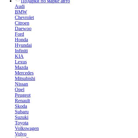
Подарки по марке авто
Audi
BMW
Chevrolet
Citroen
Daewoo
Ford
Honda
Hyundai
Infiniti
KIA
Lexus
Mazda
Mercedes
Mitsubishi
Nissan
Opel
Peugeot
Renault
Skoda
Subaru
Suzuki
Toyota
Volkswagen
Volvo