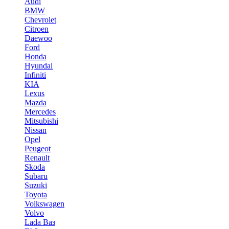
Audi
BMW
Chevrolet
Citroen
Daewoo
Ford
Honda
Hyundai
Infiniti
KIA
Lexus
Mazda
Mercedes
Mitsubishi
Nissan
Opel
Peugeot
Renault
Skoda
Subaru
Suzuki
Toyota
Volkswagen
Volvo
Lada Ваз