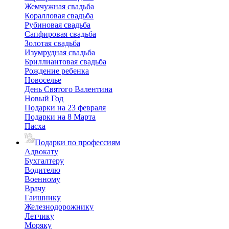
Жемчужная свадьба
Коралловая свадьба
Рубиновая свадьба
Сапфировая свадьба
Золотая свадьба
Изумрудная свадьба
Бриллиантовая свадьба
Рождение ребенка
Новоселье
День Святого Валентина
Новый Год
Подарки на 23 февраля
Подарки на 8 Марта
Пасха
Подарки по профессиям
Адвокату
Бухгалтеру
Водителю
Военному
Врачу
Гаишнику
Железнодорожнику
Летчику
Моряку