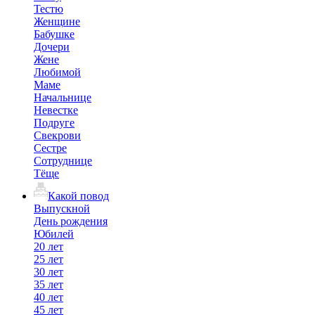
Тестю
Женщине
Бабушке
Дочери
Жене
Любимой
Маме
Начальнице
Невестке
Подруге
Свекрови
Сестре
Сотруднице
Тёще
Какой повод
Выпускной
День рождения
Юбилей
20 лет
25 лет
30 лет
35 лет
40 лет
45 лет