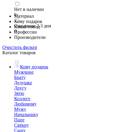
Нет в наличии
0
Материал
Кому подарок
Ожидание 2-3 дня
Какой повод
0
Профессии
Производители
Очистить фильтр
Каталог товаров
Кому подарок
Мужчине
Брату
Дедушке
Другу
Зятю
Коллеге
Любимому
Мужу
Начальнику
Папе
Свёкру
Сыну