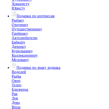
Хоккеисту
Юристу
Подарки по интересам
Рыбаку
Охотнику
Путешественнику
Грибнику
Автолюбителю
Байкеру
Дачнику
Курильщику
Коллекционеру
Меломану
Подарки по знаку зодиака
Водолей
Рыбы
Овен
Телец
Близнецы
Рак
Лев
Дева
Весы