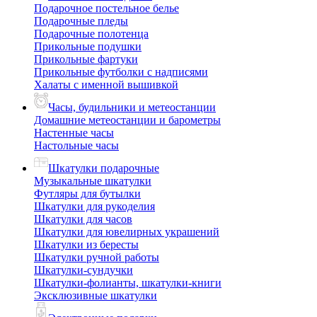
Подарочное постельное белье
Подарочные пледы
Подарочные полотенца
Прикольные подушки
Прикольные фартуки
Прикольные футболки с надписями
Халаты с именной вышивкой
Часы, будильники и метеостанции
Домашние метеостанции и барометры
Настенные часы
Настольные часы
Шкатулки подарочные
Музыкальные шкатулки
Футляры для бутылки
Шкатулки для рукоделия
Шкатулки для часов
Шкатулки для ювелирных украшений
Шкатулки из бересты
Шкатулки ручной работы
Шкатулки-сундучки
Шкатулки-фолианты, шкатулки-книги
Эксклюзивные шкатулки