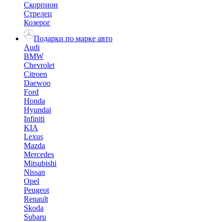
Скорпион
Стрелец
Козерог
Подарки по марке авто
Audi
BMW
Chevrolet
Citroen
Daewoo
Ford
Honda
Hyundai
Infiniti
KIA
Lexus
Mazda
Mercedes
Mitsubishi
Nissan
Opel
Peugeot
Renault
Skoda
Subaru