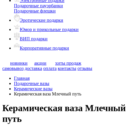
Электронные подарки
Подарочные пауэрбанки
Подарочные флешки
Эротические подарки
Юмор и прикольные подарки
ВИП подарки
Корпоративные подарки
новинки
акции
хиты продаж
самовывоз
доставка
оплата
контакты
отзывы
Главная
Подарочные вазы
Керамические вазы
Керамическая ваза Млечный путь
Керамическая ваза Млечный
путь