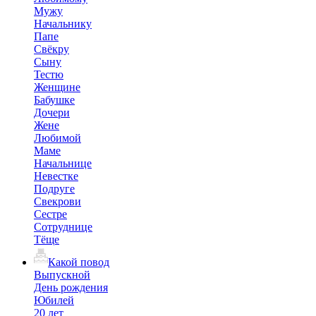
Мужу
Начальнику
Папе
Свёкру
Сыну
Тестю
Женщине
Бабушке
Дочери
Жене
Любимой
Маме
Начальнице
Невестке
Подруге
Свекрови
Сестре
Сотруднице
Тёще
Какой повод
Выпускной
День рождения
Юбилей
20 лет