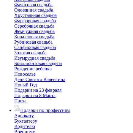
Фаянсовая свадьба
Оловянная свадьба
Хрустальная свадьба
Фарфоровая свадьба
Серебряная свадьба
Жемчужная свадьба
Коралловая свадьба
Рубиновая свадьба
Сапфировая свадьба
Золотая свадьба
Изумрудная свадьба
Бриллиантовая свадьба
Рождение ребенка
Новоселье
День Святого Валентина
Новый Год
Подарки на 23 февраля
Подарки на 8 Марта
Пасха
Подарки по профессиям
Адвокату
Бухгалтеру
Водителю
Военному