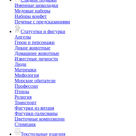
Именные шоколадки
Медовые наборы
Наборы конфет
Печенье с предсказаниями
Статуэтки и фигурки
Ангелы
Герои и персонажи
Дикие животные
Домашние животные
Известные личности
Люди
Матрешки
Мифология
Морские обитатели
Профессии
Птицы
Религия
Транспорт
Фигурки из янтаря
Фигурки-талисманы
Цветочные композиции
Стимпанк
Текстильные изделия