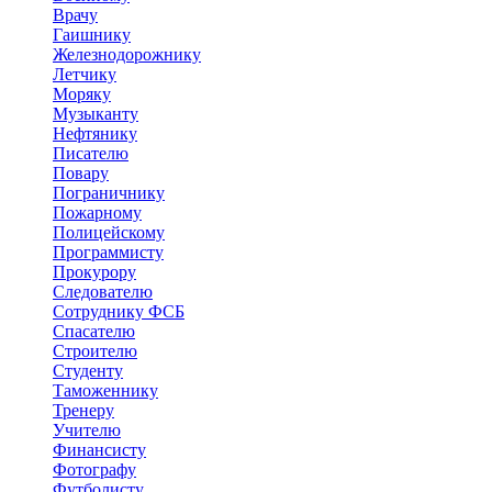
Врачу
Гаишнику
Железнодорожнику
Летчику
Моряку
Музыканту
Нефтянику
Писателю
Повару
Пограничнику
Пожарному
Полицейскому
Программисту
Прокурору
Следователю
Сотруднику ФСБ
Спасателю
Строителю
Студенту
Таможеннику
Тренеру
Учителю
Финансисту
Фотографу
Футболисту