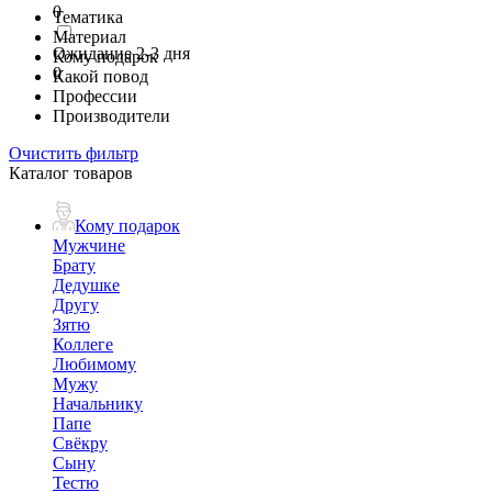
0
Тематика
Материал
Ожидание 2-3 дня
Кому подарок
0
Какой повод
Профессии
Производители
Очистить фильтр
Каталог товаров
Кому подарок
Мужчине
Брату
Дедушке
Другу
Зятю
Коллеге
Любимому
Мужу
Начальнику
Папе
Свёкру
Сыну
Тестю