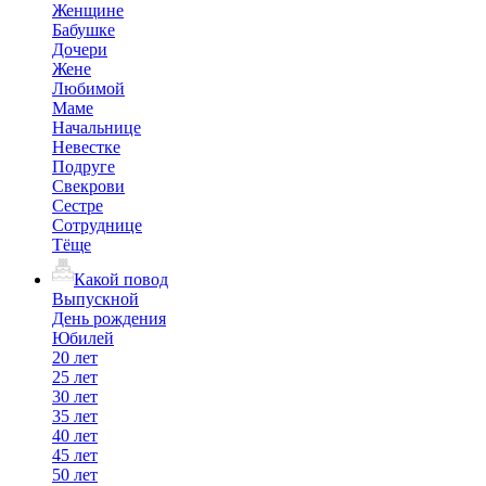
Женщине
Бабушке
Дочери
Жене
Любимой
Маме
Начальнице
Невестке
Подруге
Свекрови
Сестре
Сотруднице
Тёще
Какой повод
Выпускной
День рождения
Юбилей
20 лет
25 лет
30 лет
35 лет
40 лет
45 лет
50 лет