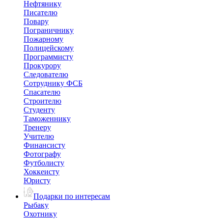
Нефтянику
Писателю
Повару
Пограничнику
Пожарному
Полицейскому
Программисту
Прокурору
Следователю
Сотруднику ФСБ
Спасателю
Строителю
Студенту
Таможеннику
Тренеру
Учителю
Финансисту
Фотографу
Футболисту
Хоккеисту
Юристу
Подарки по интересам
Рыбаку
Охотнику