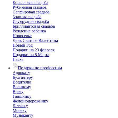
Коралловая свадьба
Рубиновая свадьба
Сапфировая свадьба
Золотая свадьба
Изумрудная свадьба
Бриллиантовая свадьба
Рождение ребенка
Новоселье
День Святого Валентина
Новый Год
Подарки на 23 февраля
Подарки на 8 Марта
Пасха
Подарки по профессиям
Адвокату
Бухгалтеру
Водителю
Военному
Врачу
Гаишнику
Железнодорожнику
Летчику
Моряку
Музыканту