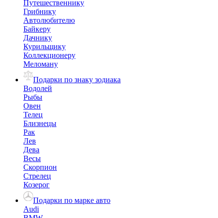
Путешественнику
Грибнику
Автолюбителю
Байкеру
Дачнику
Курильщику
Коллекционеру
Меломану
Подарки по знаку зодиака
Водолей
Рыбы
Овен
Телец
Близнецы
Рак
Лев
Дева
Весы
Скорпион
Стрелец
Козерог
Подарки по марке авто
Audi
BMW