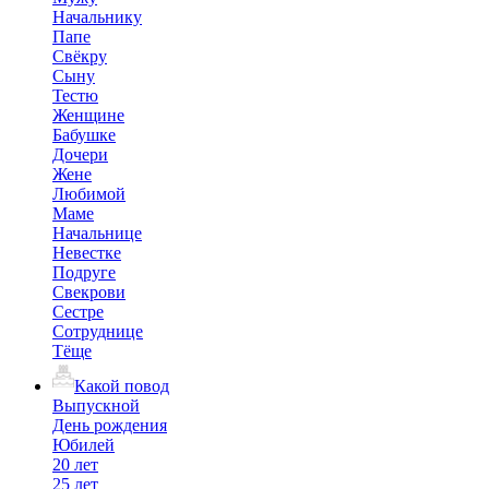
Начальнику
Папе
Свёкру
Сыну
Тестю
Женщине
Бабушке
Дочери
Жене
Любимой
Маме
Начальнице
Невестке
Подруге
Свекрови
Сестре
Сотруднице
Тёще
Какой повод
Выпускной
День рождения
Юбилей
20 лет
25 лет