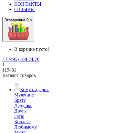
КОНТАКТЫ
ОТЗЫВЫ
0
товаров
на
0 р
В корзине пусто!
+7 (495) 108-74-76
1
119431
Каталог товаров
Кому подарок
Мужчине
Брату
Дедушке
Другу
Зятю
Коллеге
Любимому
Мужу