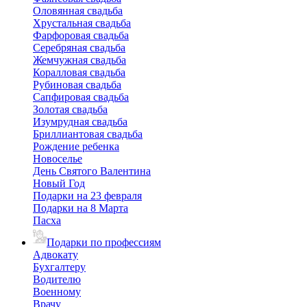
Оловянная свадьба
Хрустальная свадьба
Фарфоровая свадьба
Серебряная свадьба
Жемчужная свадьба
Коралловая свадьба
Рубиновая свадьба
Сапфировая свадьба
Золотая свадьба
Изумрудная свадьба
Бриллиантовая свадьба
Рождение ребенка
Новоселье
День Святого Валентина
Новый Год
Подарки на 23 февраля
Подарки на 8 Марта
Пасха
Подарки по профессиям
Адвокату
Бухгалтеру
Водителю
Военному
Врачу