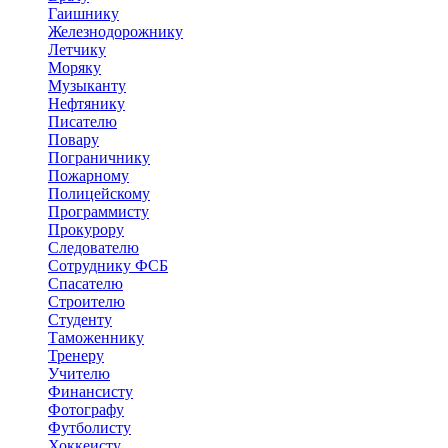
Гаишнику
Железнодорожнику
Летчику
Моряку
Музыканту
Нефтянику
Писателю
Повару
Пограничнику
Пожарному
Полицейскому
Программисту
Прокурору
Следователю
Сотруднику ФСБ
Спасателю
Строителю
Студенту
Таможеннику
Тренеру
Учителю
Финансисту
Фотографу
Футболисту
Хоккеисту