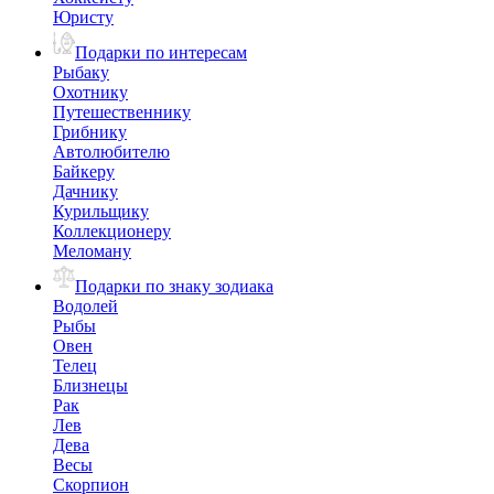
Юристу
Подарки по интересам
Рыбаку
Охотнику
Путешественнику
Грибнику
Автолюбителю
Байкеру
Дачнику
Курильщику
Коллекционеру
Меломану
Подарки по знаку зодиака
Водолей
Рыбы
Овен
Телец
Близнецы
Рак
Лев
Дева
Весы
Скорпион