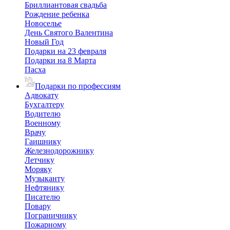
Бриллиантовая свадьба
Рождение ребенка
Новоселье
День Святого Валентина
Новый Год
Подарки на 23 февраля
Подарки на 8 Марта
Пасха
Подарки по профессиям
Адвокату
Бухгалтеру
Водителю
Военному
Врачу
Гаишнику
Железнодорожнику
Летчику
Моряку
Музыканту
Нефтянику
Писателю
Повару
Пограничнику
Пожарному