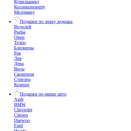
Курильщику
Коллекционеру
Меломану
Подарки по знаку зодиака
Водолей
Рыбы
Овен
Телец
Близнецы
Рак
Лев
Дева
Весы
Скорпион
Стрелец
Козерог
Подарки по марке авто
Audi
BMW
Chevrolet
Citroen
Daewoo
Ford
Honda