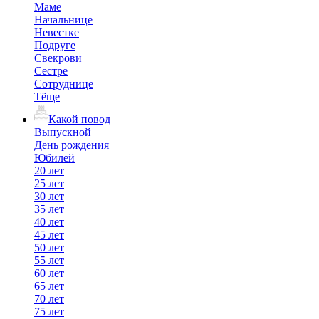
Маме
Начальнице
Невестке
Подруге
Свекрови
Сестре
Сотруднице
Тёще
Какой повод
Выпускной
День рождения
Юбилей
20 лет
25 лет
30 лет
35 лет
40 лет
45 лет
50 лет
55 лет
60 лет
65 лет
70 лет
75 лет