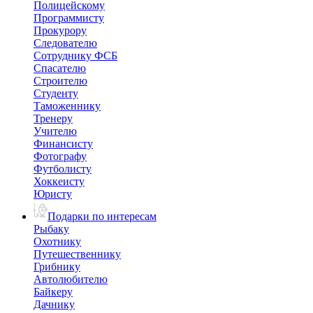
Полицейскому
Программисту
Прокурору
Следователю
Сотруднику ФСБ
Спасателю
Строителю
Студенту
Таможеннику
Тренеру
Учителю
Финансисту
Фотографу
Футболисту
Хоккеисту
Юристу
Подарки по интересам
Рыбаку
Охотнику
Путешественнику
Грибнику
Автолюбителю
Байкеру
Дачнику