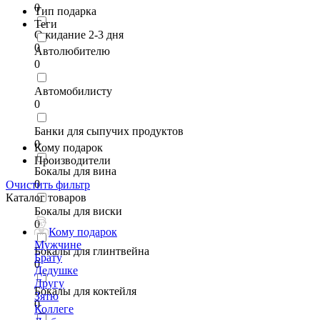
0
Тип подарка
Теги
Ожидание 2-3 дня
0
Автолюбителю
0
Автомобилисту
0
Банки для сыпучих продуктов
0
Кому подарок
Производители
Бокалы для вина
0
Очистить фильтр
Каталог товаров
Бокалы для виски
0
Кому подарок
Мужчине
Бокалы для глинтвейна
Брату
0
Дедушке
Другу
Бокалы для коктейля
Зятю
0
Коллеге