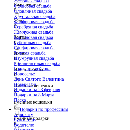
Жестяная свадьба
Ежедневники
Фаянсовая свадьба
0
Оловянная свадьба
Хрустальная свадьба
Жене
Фарфоровая свадьба
0
Серебряная свадьба
Жемчужная свадьба
Зонты
Коралловая свадьба
0
Рубиновая свадьба
Сапфировая свадьба
Золотая свадьба
Иконы
Изумрудная свадьба
0
Бриллиантовая свадьба
Рождение ребенка
Именные вазы
Новоселье
0
День Святого Валентина
Новый Год
Именные кошельки
Подарки на 23 февраля
0
Подарки на 8 Марта
Пасха
именные кошельки
0
Подарки по профессиям
Адвокату
именные подарки
Бухгалтеру
0
Водителю