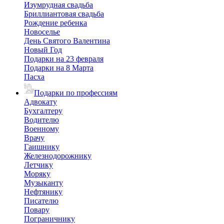
Изумрудная свадьба
Бриллиантовая свадьба
Рождение ребенка
Новоселье
День Святого Валентина
Новый Год
Подарки на 23 февраля
Подарки на 8 Марта
Пасха
Подарки по профессиям
Адвокату
Бухгалтеру
Водителю
Военному
Врачу
Гаишнику
Железнодорожнику
Летчику
Моряку
Музыканту
Нефтянику
Писателю
Повару
Пограничнику