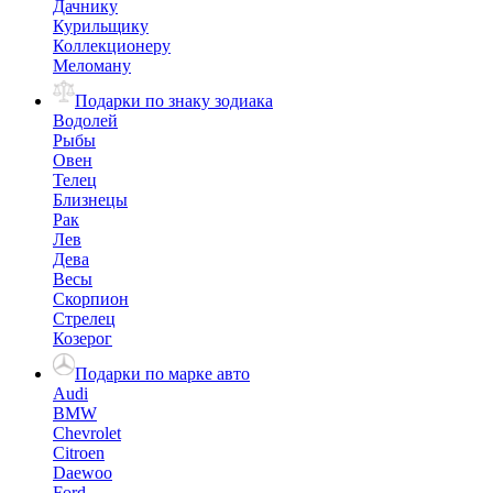
Дачнику
Курильщику
Коллекционеру
Меломану
Подарки по знаку зодиака
Водолей
Рыбы
Овен
Телец
Близнецы
Рак
Лев
Дева
Весы
Скорпион
Стрелец
Козерог
Подарки по марке авто
Audi
BMW
Chevrolet
Citroen
Daewoo
Ford