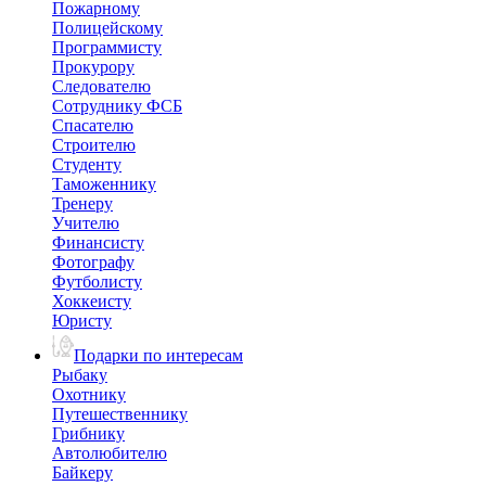
Пожарному
Полицейскому
Программисту
Прокурору
Следователю
Сотруднику ФСБ
Спасателю
Строителю
Студенту
Таможеннику
Тренеру
Учителю
Финансисту
Фотографу
Футболисту
Хоккеисту
Юристу
Подарки по интересам
Рыбаку
Охотнику
Путешественнику
Грибнику
Автолюбителю
Байкеру