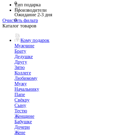
0
Тип подарка
Производители
Ожидание 2-3 дня
0
Очистить фильтр
Каталог товаров
Кому подарок
Мужчине
Брату
Дедушке
Другу
Зятю
Коллеге
Любимому
Мужу
Начальнику
Папе
Свёкру
Сыну
Тестю
Женщине
Бабушке
Дочери
Жене