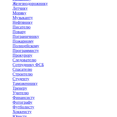
Железнодорожнику
Летчику
Моряку
Музыканту
Нефтянику
Писателю
Повару
Пограничнику
Пожарному
Полицейскому
Программисту
Прокурору
Следователю
Сотруднику ФСБ
Спасателю
Строителю
Студенту
Таможеннику
Тренеру
Учителю
Финансисту
Фотографу
Футболисту
Хоккеисту
Юристу