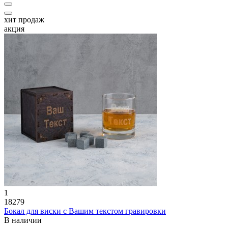
хит продаж
акция
1
18279
Бокал для виски с Вашим текстом гравировки
В наличии