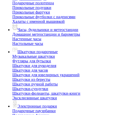
Подарочные полотенца
Прикольные подушки
Прикольные фартуки
Прикольные футболки с надписями
Халаты с именной вышивкой
Часы, будильники и метеостанции
Домашние метеостанции и барометры
Настенные часы
Настольные часы
Шкатулки подарочные
Музыкальные шкатулки
Футляры для бутылки
Шкатулки для рукоделия
Шкатулки для часов
Шкатулки для ювелирных украшений
Шкатулки из бересты
Шкатулки ручной работы
Шкатулки-сундучки
Шкатулки-фолианты, шкатулки-книги
Эксклюзивные шкатулки
Электронные подарки
Подарочные пауэрбанки