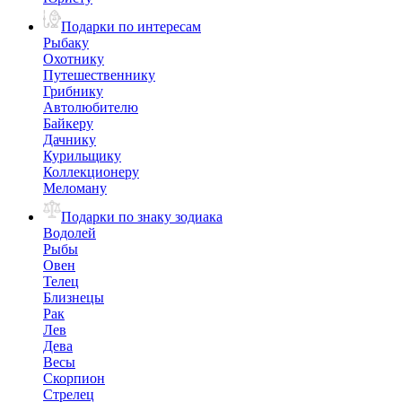
Подарки по интересам
Рыбаку
Охотнику
Путешественнику
Грибнику
Автолюбителю
Байкеру
Дачнику
Курильщику
Коллекционеру
Меломану
Подарки по знаку зодиака
Водолей
Рыбы
Овен
Телец
Близнецы
Рак
Лев
Дева
Весы
Скорпион
Стрелец