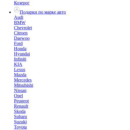
Козерог
Подарки по марке авто
Audi
BMW
Chevrolet
Citroen
Daewoo
Ford
Honda
Hyundai
Infiniti
KIA
Lexus
Mazda
Mercedes
Mitsubishi
Nissan
Opel
Peugeot
Renault
Skoda
Subaru
Suzuki
Toyota