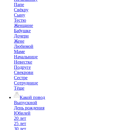
Папе
Свёкру
Сыну
Тестю
Женщине
Бабушке
Дочери
Жене
Любимой
Маме
Начальнице
Невестке
Подруге
Свекрови
Сестре
Сотруднице
Тёще
Какой повод
Выпускной
День рождения
Юбилей
20 лет
25 лет
30 лет