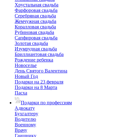
Хрустальная свадьба
Фарфоровая свадьба
Серебряная свадьба
Жемчужная свадьба
Коралловая свадьба
Рубиновая свадьба
Сапфировая свадьба
Золотая свадьба
Изумрудная свадьба
Бриллиантовая свадьба
Рождение ребенка
Новоселье
День Святого Валентина
Новый Год
Подарки на 23 февраля
Подарки на 8 Марта
Пасха
Подарки по профессиям
Адвокату
Бухгалтеру
Водителю
Военному
Врачу
Гаишнику