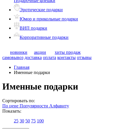
Подарочные флешки
Эротические подарки
Юмор и прикольные подарки
ВИП подарки
Корпоративные подарки
новинки
акции
хиты продаж
самовывоз
доставка
оплата
контакты
отзывы
Главная
Именные подарки
Именные подарки
Сортировать по:
По цене
Популярности
Алфавиту
Показать:
25
30
50
75
100