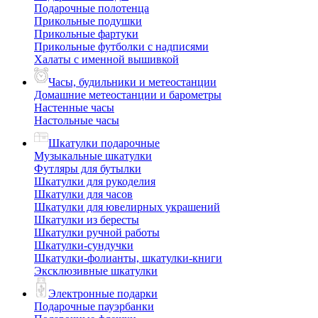
Подарочные полотенца
Прикольные подушки
Прикольные фартуки
Прикольные футболки с надписями
Халаты с именной вышивкой
Часы, будильники и метеостанции
Домашние метеостанции и барометры
Настенные часы
Настольные часы
Шкатулки подарочные
Музыкальные шкатулки
Футляры для бутылки
Шкатулки для рукоделия
Шкатулки для часов
Шкатулки для ювелирных украшений
Шкатулки из бересты
Шкатулки ручной работы
Шкатулки-сундучки
Шкатулки-фолианты, шкатулки-книги
Эксклюзивные шкатулки
Электронные подарки
Подарочные пауэрбанки