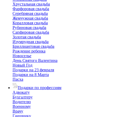
Хрустальная свадьба
Фарфоровая свадьба
Серебряная свадьба
Жемчужная свадьба
Коралловая свадьба
Рубиновая свадьба
Сапфировая свадьба
Золотая свадьба
Изумрудная свадьба
Бриллиантовая свадьба
Рождение ребенка
Новоселье
День Святого Валентина
Новый Год
Подарки на 23 февраля
Подарки на 8 Марта
Пасха
Подарки по профессиям
Адвокату
Бухгалтеру
Водителю
Военному
Врачу
Гаишнику