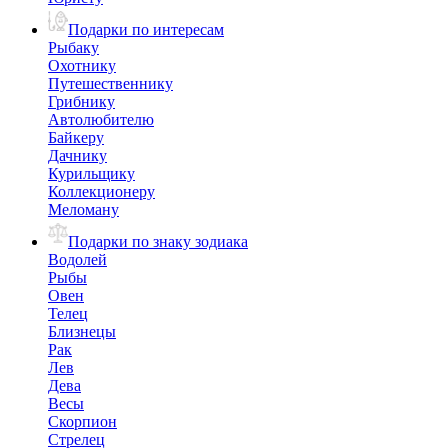
Подарки по интересам
Рыбаку
Охотнику
Путешественнику
Грибнику
Автолюбителю
Байкеру
Дачнику
Курильщику
Коллекционеру
Меломану
Подарки по знаку зодиака
Водолей
Рыбы
Овен
Телец
Близнецы
Рак
Лев
Дева
Весы
Скорпион
Стрелец