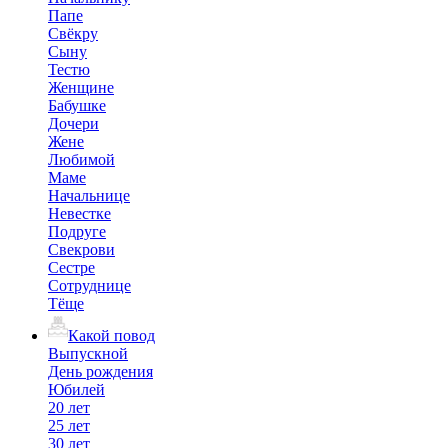
Папе
Свёкру
Сыну
Тестю
Женщине
Бабушке
Дочери
Жене
Любимой
Маме
Начальнице
Невестке
Подруге
Свекрови
Сестре
Сотруднице
Тёще
Какой повод
Выпускной
День рождения
Юбилей
20 лет
25 лет
30 лет