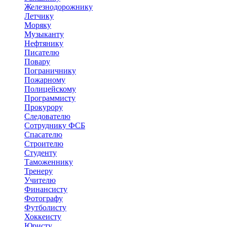
Железнодорожнику
Летчику
Моряку
Музыканту
Нефтянику
Писателю
Повару
Пограничнику
Пожарному
Полицейскому
Программисту
Прокурору
Следователю
Сотруднику ФСБ
Спасателю
Строителю
Студенту
Таможеннику
Тренеру
Учителю
Финансисту
Фотографу
Футболисту
Хоккеисту
Юристу