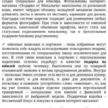
создан специально для юбиляра. Фотоальбомы интернет-
магазина «Подарки от Михалыча» выполнены из роскошной
кожи, имеют твёрдую обложку, кольцевой механизм (можно
добавлять листы и менять их местами), кармашек для дисков,
благодаря системе вырезов подходят для размещения любых
форматов фотографий. При этом в зависимости от именной
надписи, нанесенной объемным шрифтом, могут стать как
статусным подношением начальнику, так и трогательным
подарком близкому родственнику.
✓ именные кошельки и портмоне - лишь избранные могут
позволить себе владеть используемыми повседневно вещами,
изготовленными по специальному заказу исключительно для
них. В этой связи кошельки и портмоне с персональными
надписями отлично подойдут в качестве
подарка на
юбилей
любому человеку. Выполнены они из немаркой
итальянской экокожи в весьма продуманном дизайне. Внутри
– несколько ёмких отсеков: есть место и для денежных купюр,
и для монет, и для визиток, и даже для документов. А
поскольку в названии употреблено слово «именные», то, как
вы уже поняли, каждое изделие украшается персональной
гравировкой – инициалами или именем с фамилией в
зависимости от выбранной модели. Подарочная коробка –
бессменный бонус к покупке в нашем интернет-магазине!