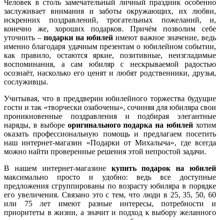
Человек в столь замечательный личный праздник особенно
заслуживает внимания и заботы окружающих, их любви,
искренних поздравлений, трогательных пожеланий, и,
конечно же, хороших подарков. Причём позволим себе
уточнить –
подарки на юбилей
имеют важное значение, ведь
именно благодаря удачным презентам о юбилейном событии,
как правило, остаются яркие, позитивные, неизгладимые
воспоминания, а сам юбиляр с нескрываемой радостью
осознаёт, насколько его ценят и любят родственники, друзья,
сослуживцы.
Учитывая, что в преддверии юбилейного торжества будущие
гости и так «творчески озабочены», сочиняя для юбиляра свои
проникновенные поздравления и подбирая элегантные
наряды, в выборе
оригинального подарка на юбилей
хотим
оказать профессиональную помощь и предлагаем посетить
наш интернет-магазин «Подарки от Михалыча», где всегда
можно найти проверенные решения этой непростой задачи.
В нашем интернет-магазине
купить подарок на юбилей
максимально просто и удобно: ведь все доступные
предложения сгруппированы по возрасту юбиляра в порядке
его увеличения. Связано это с тем, что люди в 25, 35, 50, 60
или 75 лет имеют разные интересы, потребности и
приоритеты в жизни, а значит и подход к выбору желанного