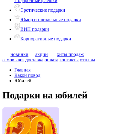
Подарочные флешки
Эротические подарки
Юмор и прикольные подарки
ВИП подарки
Корпоративные подарки
новинки
акции
хиты продаж
самовывоз
доставка
оплата
контакты
отзывы
Главная
Какой повод
Юбилей
Подарки на юбилей