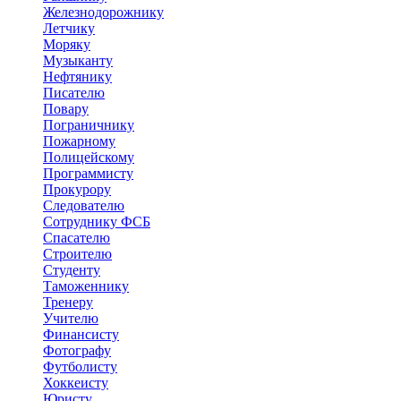
Железнодорожнику
Летчику
Моряку
Музыканту
Нефтянику
Писателю
Повару
Пограничнику
Пожарному
Полицейскому
Программисту
Прокурору
Следователю
Сотруднику ФСБ
Спасателю
Строителю
Студенту
Таможеннику
Тренеру
Учителю
Финансисту
Фотографу
Футболисту
Хоккеисту
Юристу