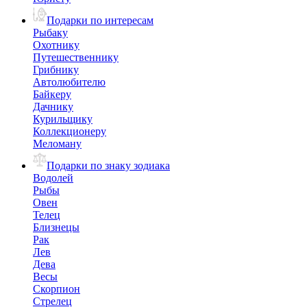
Подарки по интересам
Рыбаку
Охотнику
Путешественнику
Грибнику
Автолюбителю
Байкеру
Дачнику
Курильщику
Коллекционеру
Меломану
Подарки по знаку зодиака
Водолей
Рыбы
Овен
Телец
Близнецы
Рак
Лев
Дева
Весы
Скорпион
Стрелец