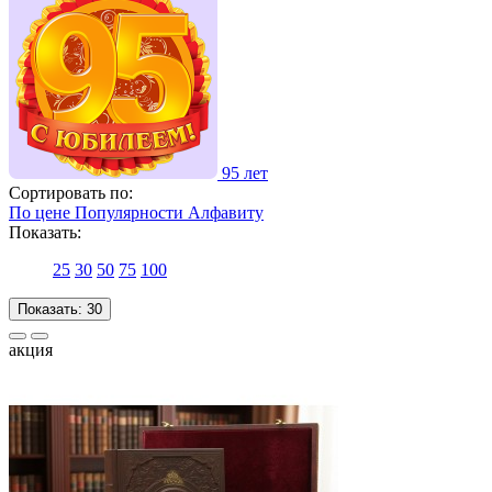
95 лет
Сортировать по:
По цене
Популярности
Алфавиту
Показать:
25
30
50
75
100
Показать:
30
акция