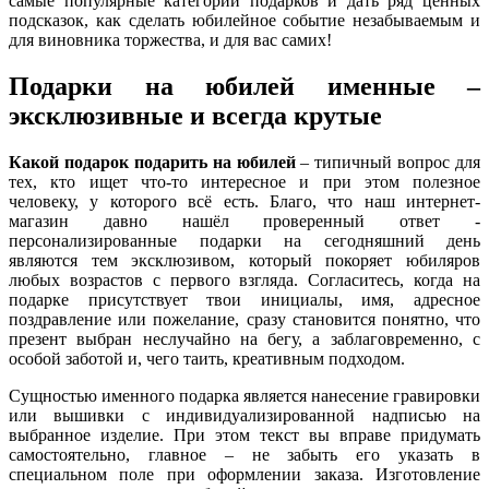
самые популярные категории подарков и дать ряд ценных
подсказок, как сделать юбилейное событие незабываемым и
для виновника торжества, и для вас самих!
Подарки на юбилей именные –
эксклюзивные и всегда крутые
Какой подарок подарить на юбилей
– типичный вопрос для
тех, кто ищет что-то интересное и при этом полезное
человеку, у которого всё есть. Благо, что наш интернет-
магазин давно нашёл проверенный ответ -
персонализированные подарки на сегодняшний день
являются тем эксклюзивом, который покоряет юбиляров
любых возрастов с первого взгляда. Согласитесь, когда на
подарке присутствует твои инициалы, имя, адресное
поздравление или пожелание, сразу становится понятно, что
презент выбран неслучайно на бегу, а заблаговременно, с
особой заботой и, чего таить, креативным подходом.
Сущностью именного подарка является нанесение гравировки
или вышивки с индивидуализированной надписью на
выбранное изделие. При этом текст вы вправе придумать
самостоятельно, главное – не забыть его указать в
специальном поле при оформлении заказа. Изготовление