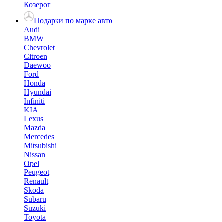
Козерог
Подарки по марке авто
Audi
BMW
Chevrolet
Citroen
Daewoo
Ford
Honda
Hyundai
Infiniti
KIA
Lexus
Mazda
Mercedes
Mitsubishi
Nissan
Opel
Peugeot
Renault
Skoda
Subaru
Suzuki
Toyota