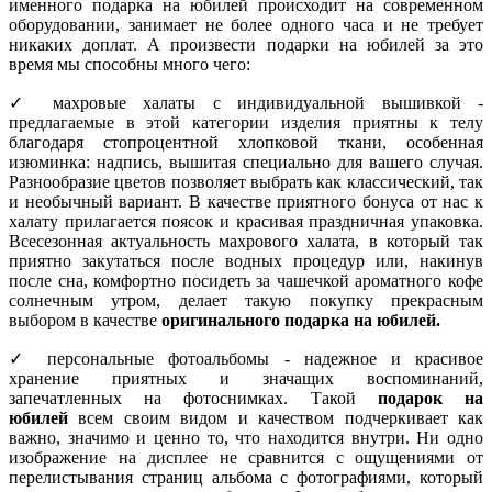
именного подарка на юбилей происходит на современном
оборудовании, занимает не более одного часа и не требует
никаких доплат. А произвести подарки на юбилей за это
время мы способны много чего:
✓ махровые халаты с индивидуальной вышивкой -
предлагаемые в этой категории изделия приятны к телу
благодаря стопроцентной хлопковой ткани, особенная
изюминка: надпись, вышитая специально для вашего случая.
Разнообразие цветов позволяет выбрать как классический, так
и необычный вариант. В качестве приятного бонуса от нас к
халату прилагается поясок и красивая праздничная упаковка.
Всесезонная актуальность махрового халата, в который так
приятно закутаться после водных процедур или, накинув
после сна, комфортно посидеть за чашечкой ароматного кофе
солнечным утром, делает такую покупку прекрасным
выбором в качестве
оригинального подарка на юбилей.
✓ персональные фотоальбомы - надежное и красивое
хранение приятных и значащих воспоминаний,
запечатленных на фотоснимках. Такой
подарок на
юбилей
всем своим видом и качеством подчеркивает как
важно, значимо и ценно то, что находится внутри. Ни одно
изображение на дисплее не сравнится с ощущениями от
перелистывания страниц альбома с фотографиями, который