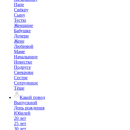
Папе
Свёкру
Сыну
Тестю
Женщине
Бабушке
Дочери
Жене
Любимой
Маме
Начальнице
Невестке
Подруге
Свекрови
Сестре
Сотруднице
Тёще
Какой повод
Выпускной
День рождения
Юбилей
20 лет
25 лет
30 лет