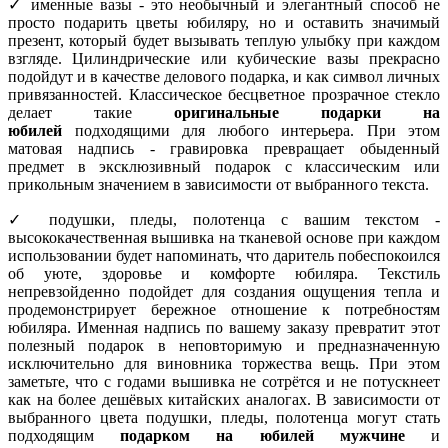
✓ именные вазы - это необычный и элегантный способ не
просто подарить цветы юбиляру, но и оставить значимый
презент, который будет вызывать теплую улыбку при каждом
взгляде. Цилиндрические или кубические вазы прекрасно
подойдут и в качестве делового подарка, и как символ личных
привязанностей. Классическое бесцветное прозрачное стекло
делает такие
оригинальные подарки на
юбилей
подходящими для любого интерьера. При этом
матовая надпись - гравировка превращает обыденный
предмет в эксклюзивный подарок с классическим или
прикольным значением в зависимости от выбранного текста.
✓ подушки, пледы, полотенца с вашим текстом -
высококачественная вышивка на тканевой основе при каждом
использовании будет напоминать, что даритель побеспокоился
об уюте, здоровье и комфорте юбиляра. Текстиль
непревзойденно подойдет для создания ощущения тепла и
продемонстрирует бережное отношение к потребностям
юбиляра. Именная надпись по вашему заказу превратит этот
полезный подарок в неповторимую и предназначенную
исключительно для виновника торжества вещь. При этом
заметьте, что с годами вышивка не сотрётся и не потускнеет
как на более дешёвых китайских аналогах. В зависимости от
выбранного цвета подушки, пледы, полотенца могут стать
подходящим
подарком на юбилей мужчине
и