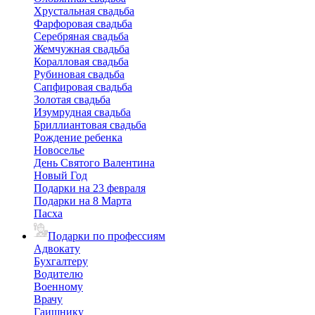
Хрустальная свадьба
Фарфоровая свадьба
Серебряная свадьба
Жемчужная свадьба
Коралловая свадьба
Рубиновая свадьба
Сапфировая свадьба
Золотая свадьба
Изумрудная свадьба
Бриллиантовая свадьба
Рождение ребенка
Новоселье
День Святого Валентина
Новый Год
Подарки на 23 февраля
Подарки на 8 Марта
Пасха
Подарки по профессиям
Адвокату
Бухгалтеру
Водителю
Военному
Врачу
Гаишнику