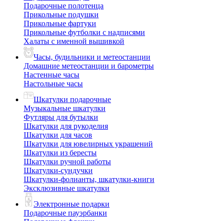
Подарочные полотенца
Прикольные подушки
Прикольные фартуки
Прикольные футболки с надписями
Халаты с именной вышивкой
Часы, будильники и метеостанции
Домашние метеостанции и барометры
Настенные часы
Настольные часы
Шкатулки подарочные
Музыкальные шкатулки
Футляры для бутылки
Шкатулки для рукоделия
Шкатулки для часов
Шкатулки для ювелирных украшений
Шкатулки из бересты
Шкатулки ручной работы
Шкатулки-сундучки
Шкатулки-фолианты, шкатулки-книги
Эксклюзивные шкатулки
Электронные подарки
Подарочные пауэрбанки