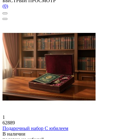
БЫСТРЫЙ ПРОСМОТР
(0)
1
62889
Подарочный набор С юбилеем
В наличии