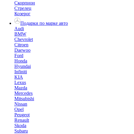
Скорпион
Стрелец
Козерог
Подарки по марке авто
Audi
BMW
Chevrolet
Citroen
Daewoo
Ford
Honda
Hyundai
Infiniti
KIA
Lexus
Mazda
Mercedes
Mitsubishi
Nissan
Opel
Peugeot
Renault
Skoda
Subaru