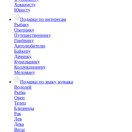
Хоккеисту
Юристу
Подарки по интересам
Рыбаку
Охотнику
Путешественнику
Грибнику
Автолюбителю
Байкеру
Дачнику
Курильщику
Коллекционеру
Меломану
Подарки по знаку зодиака
Водолей
Рыбы
Овен
Телец
Близнецы
Рак
Лев
Дева
Весы