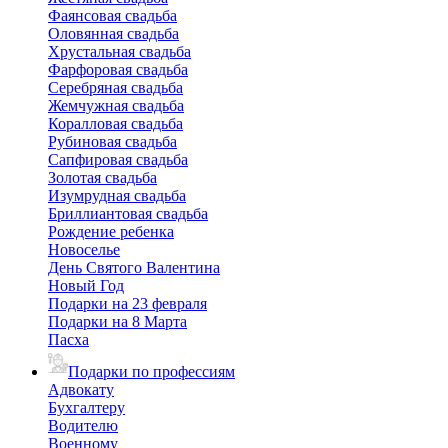
Фаянсовая свадьба
Оловянная свадьба
Хрустальная свадьба
Фарфоровая свадьба
Серебряная свадьба
Жемчужная свадьба
Коралловая свадьба
Рубиновая свадьба
Сапфировая свадьба
Золотая свадьба
Изумрудная свадьба
Бриллиантовая свадьба
Рождение ребенка
Новоселье
День Святого Валентина
Новый Год
Подарки на 23 февраля
Подарки на 8 Марта
Пасха
Подарки по профессиям
Адвокату
Бухгалтеру
Водителю
Военному