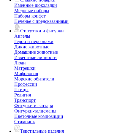
Именные шоколадки
Медовые наборы
Наборы конфет
Печенье с предсказаниями
Статуэтки и фигурки
Ангелы
Герои и персонажи
Дикие животные
Домашние животные
Известные личности
Люди
Матрешки
Мифология
Морские обитатели
Профессии
Птицы
Религия
Транспорт
Фигурки из янтаря
Фигурки-талисманы
Цветочные композиции
Стимпанк
Текстильные изделия