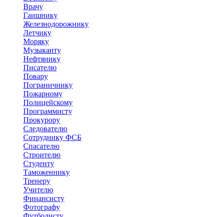
Врачу
Гаишнику
Железнодорожнику
Летчику
Моряку
Музыканту
Нефтянику
Писателю
Повару
Пограничнику
Пожарному
Полицейскому
Программисту
Прокурору
Следователю
Сотруднику ФСБ
Спасателю
Строителю
Студенту
Таможеннику
Тренеру
Учителю
Финансисту
Фотографу
Футболисту