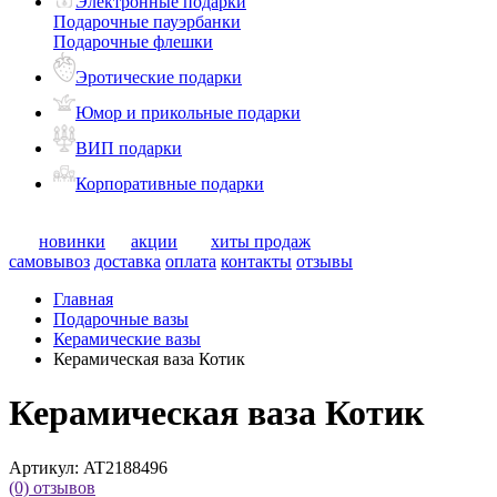
Электронные подарки
Подарочные пауэрбанки
Подарочные флешки
Эротические подарки
Юмор и прикольные подарки
ВИП подарки
Корпоративные подарки
новинки
акции
хиты продаж
самовывоз
доставка
оплата
контакты
отзывы
Главная
Подарочные вазы
Керамические вазы
Керамическая ваза Котик
Керамическая ваза Котик
Артикул:
AT2188496
(0)
отзывов