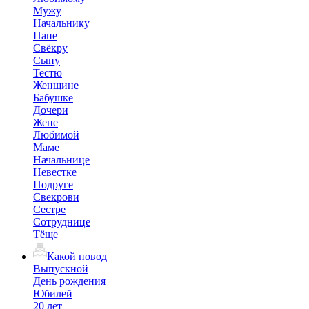
Мужу
Начальнику
Папе
Свёкру
Сыну
Тестю
Женщине
Бабушке
Дочери
Жене
Любимой
Маме
Начальнице
Невестке
Подруге
Свекрови
Сестре
Сотруднице
Тёще
Какой повод
Выпускной
День рождения
Юбилей
20 лет