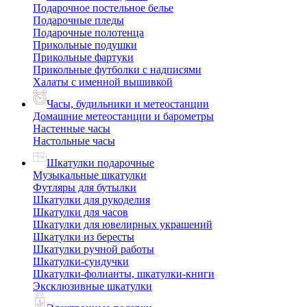
Подарочное постельное белье
Подарочные пледы
Подарочные полотенца
Прикольные подушки
Прикольные фартуки
Прикольные футболки с надписями
Халаты с именной вышивкой
Часы, будильники и метеостанции
Домашние метеостанции и барометры
Настенные часы
Настольные часы
Шкатулки подарочные
Музыкальные шкатулки
Футляры для бутылки
Шкатулки для рукоделия
Шкатулки для часов
Шкатулки для ювелирных украшений
Шкатулки из бересты
Шкатулки ручной работы
Шкатулки-сундучки
Шкатулки-фолианты, шкатулки-книги
Эксклюзивные шкатулки