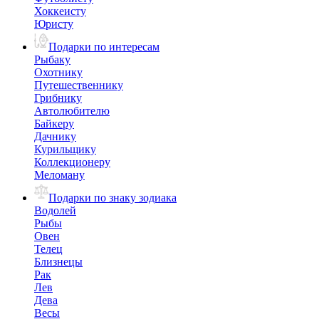
Хоккеисту
Юристу
Подарки по интересам
Рыбаку
Охотнику
Путешественнику
Грибнику
Автолюбителю
Байкеру
Дачнику
Курильщику
Коллекционеру
Меломану
Подарки по знаку зодиака
Водолей
Рыбы
Овен
Телец
Близнецы
Рак
Лев
Дева
Весы