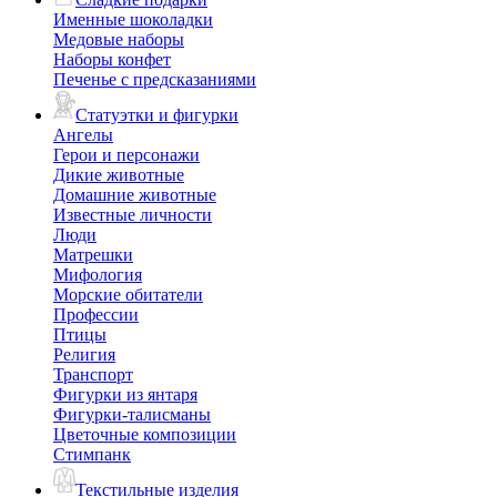
Именные шоколадки
Медовые наборы
Наборы конфет
Печенье с предсказаниями
Статуэтки и фигурки
Ангелы
Герои и персонажи
Дикие животные
Домашние животные
Известные личности
Люди
Матрешки
Мифология
Морские обитатели
Профессии
Птицы
Религия
Транспорт
Фигурки из янтаря
Фигурки-талисманы
Цветочные композиции
Стимпанк
Текстильные изделия