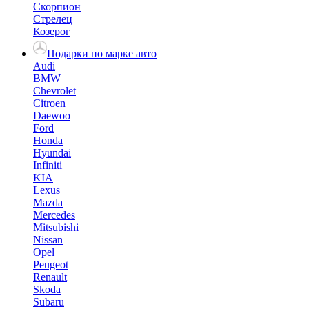
Скорпион
Стрелец
Козерог
Подарки по марке авто
Audi
BMW
Chevrolet
Citroen
Daewoo
Ford
Honda
Hyundai
Infiniti
KIA
Lexus
Mazda
Mercedes
Mitsubishi
Nissan
Opel
Peugeot
Renault
Skoda
Subaru