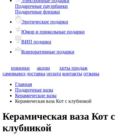
Электронные подарки
Подарочные пауэрбанки
Подарочные флешки
Эротические подарки
Юмор и прикольные подарки
ВИП подарки
Корпоративные подарки
новинки
акции
хиты продаж
самовывоз
доставка
оплата
контакты
отзывы
Главная
Подарочные вазы
Керамические вазы
Керамическая ваза Кот с клубникой
Керамическая ваза Кот с
клубникой