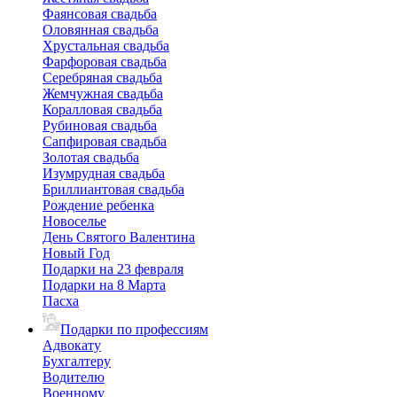
Фаянсовая свадьба
Оловянная свадьба
Хрустальная свадьба
Фарфоровая свадьба
Серебряная свадьба
Жемчужная свадьба
Коралловая свадьба
Рубиновая свадьба
Сапфировая свадьба
Золотая свадьба
Изумрудная свадьба
Бриллиантовая свадьба
Рождение ребенка
Новоселье
День Святого Валентина
Новый Год
Подарки на 23 февраля
Подарки на 8 Марта
Пасха
Подарки по профессиям
Адвокату
Бухгалтеру
Водителю
Военному