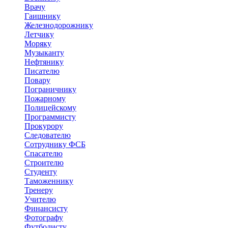
Врачу
Гаишнику
Железнодорожнику
Летчику
Моряку
Музыканту
Нефтянику
Писателю
Повару
Пограничнику
Пожарному
Полицейскому
Программисту
Прокурору
Следователю
Сотруднику ФСБ
Спасателю
Строителю
Студенту
Таможеннику
Тренеру
Учителю
Финансисту
Фотографу
Футболисту