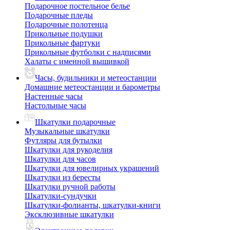
Подарочное постельное белье
Подарочные пледы
Подарочные полотенца
Прикольные подушки
Прикольные фартуки
Прикольные футболки с надписями
Халаты с именной вышивкой
Часы, будильники и метеостанции
Домашние метеостанции и барометры
Настенные часы
Настольные часы
Шкатулки подарочные
Музыкальные шкатулки
Футляры для бутылки
Шкатулки для рукоделия
Шкатулки для часов
Шкатулки для ювелирных украшений
Шкатулки из бересты
Шкатулки ручной работы
Шкатулки-сундучки
Шкатулки-фолианты, шкатулки-книги
Эксклюзивные шкатулки