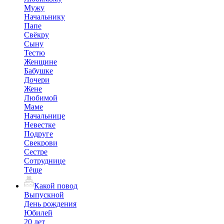
Мужу
Начальнику
Папе
Свёкру
Сыну
Тестю
Женщине
Бабушке
Дочери
Жене
Любимой
Маме
Начальнице
Невестке
Подруге
Свекрови
Сестре
Сотруднице
Тёще
Какой повод
Выпускной
День рождения
Юбилей
20 лет