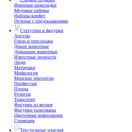
Именные шоколадки
Медовые наборы
Наборы конфет
Печенье с предсказаниями
Статуэтки и фигурки
Ангелы
Герои и персонажи
Дикие животные
Домашние животные
Известные личности
Люди
Матрешки
Мифология
Морские обитатели
Профессии
Птицы
Религия
Транспорт
Фигурки из янтаря
Фигурки-талисманы
Цветочные композиции
Стимпанк
Текстильные изделия