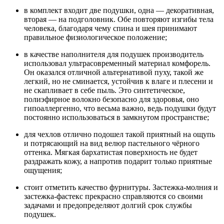
в комплект входит две подушки, одна — декоративная,
вторая — на подголовник. Обе повторяют изгибы тела
человека, благодаря чему спина и шея принимают
правильное физиологическое положение;
в качестве наполнителя для подушек производитель
использовал ультрасовременный материал комфорель.
Он оказался отличной альтернативой пуху, такой же
легкий, но не сминается, устойчив к влаге и плесени и
не скапливает в себе пыль. Это синтетическое,
полиэфирное волокно безопасно для здоровья, оно
гипоаллергенно, что весьма важно, ведь подушки будут
постоянно использоваться в замкнутом пространстве;
для чехлов отлично подошел такой приятный на ощупь
и потрясающий на вид велюр пастельного чёрного
оттенка. Мягкая бархатистая поверхность не будет
раздражать кожу, а напротив подарит только приятные
ощущения;
стоит отметить качество фурнитуры. Застежка-молния и
застежка-фастекс прекрасно справляются со своими
задачами и предопределяют долгий срок службы
подушек.