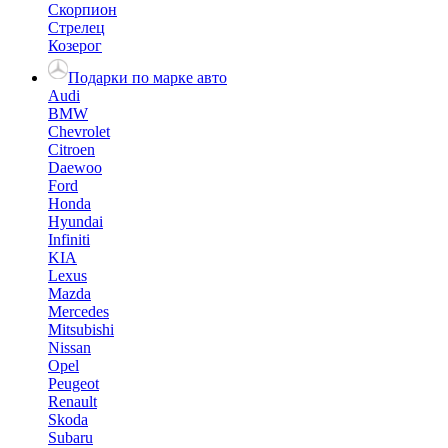
Скорпион
Стрелец
Козерог
Подарки по марке авто
Audi
BMW
Chevrolet
Citroen
Daewoo
Ford
Honda
Hyundai
Infiniti
KIA
Lexus
Mazda
Mercedes
Mitsubishi
Nissan
Opel
Peugeot
Renault
Skoda
Subaru