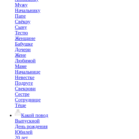
Мужу
Начальнику
Папе
Свёкру
Сыну
Тестю
Женщине
Бабушке
Дочери
Жене
Любимой
Маме
Начальнице
Невестке
Подруге
Свекрови
Сестре
Сотруднице
Тёще
Какой повод
Выпускной
День рождения
Юбилей
20 лет