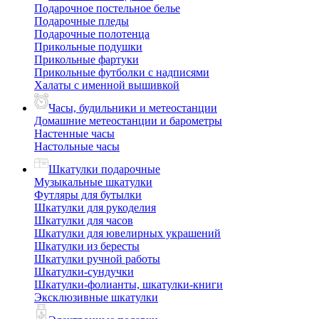
Подарочное постельное белье
Подарочные пледы
Подарочные полотенца
Прикольные подушки
Прикольные фартуки
Прикольные футболки с надписями
Халаты с именной вышивкой
Часы, будильники и метеостанции
Домашние метеостанции и барометры
Настенные часы
Настольные часы
Шкатулки подарочные
Музыкальные шкатулки
Футляры для бутылки
Шкатулки для рукоделия
Шкатулки для часов
Шкатулки для ювелирных украшений
Шкатулки из бересты
Шкатулки ручной работы
Шкатулки-сундучки
Шкатулки-фолианты, шкатулки-книги
Эксклюзивные шкатулки