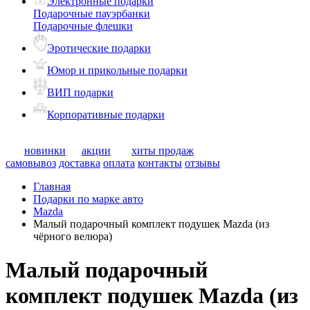
Электронные подарки
Подарочные пауэрбанки
Подарочные флешки
Эротические подарки
Юмор и прикольные подарки
ВИП подарки
Корпоративные подарки
новинки
акции
хиты продаж
самовывоз
доставка
оплата
контакты
отзывы
Главная
Подарки по марке авто
Mazda
Малый подарочный комплект подушек Mazda (из
чёрного велюра)
Малый подарочный
комплект подушек Mazda (из