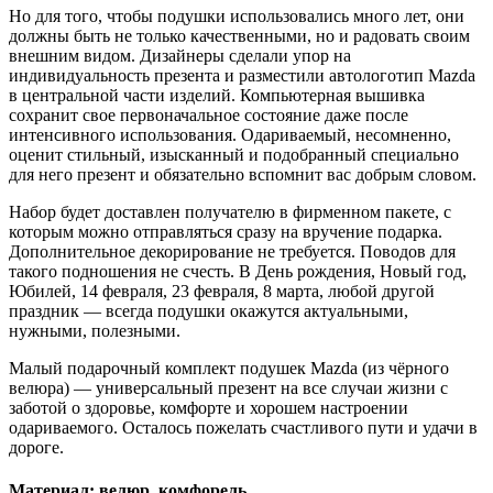
Но для того, чтобы подушки использовались много лет, они
должны быть не только качественными, но и радовать своим
внешним видом. Дизайнеры сделали упор на
индивидуальность презента и разместили автологотип Mazda
в центральной части изделий. Компьютерная вышивка
сохранит свое первоначальное состояние даже после
интенсивного использования. Одариваемый, несомненно,
оценит стильный, изысканный и подобранный специально
для него презент и обязательно вспомнит вас добрым словом.
Набор будет доставлен получателю в фирменном пакете, с
которым можно отправляться сразу на вручение подарка.
Дополнительное декорирование не требуется. Поводов для
такого подношения не счесть. В День рождения, Новый год,
Юбилей, 14 февраля, 23 февраля, 8 марта, любой другой
праздник — всегда подушки окажутся актуальными,
нужными, полезными.
Малый подарочный комплект подушек Mazda (из чёрного
велюра) — универсальный презент на все случаи жизни с
заботой о здоровье, комфорте и хорошем настроении
одариваемого. Осталось пожелать счастливого пути и удачи в
дороге.
Материал: велюр, комфорель.