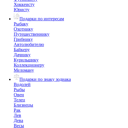
Хоккеисту
Юристу
Подарки по интересам
Рыбаку
Охотнику
Путешественнику
Грибнику
Автолюбителю
Байкеру
Дачнику
Курильщику
Коллекционеру
Меломану
Подарки по знаку зодиака
Водолей
Рыбы
Овен
Телец
Близнецы
Рак
Лев
Дева
Весы