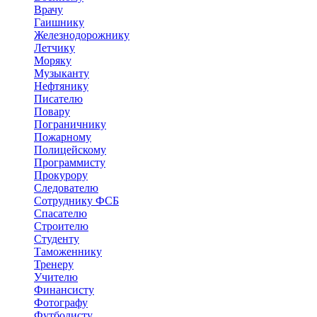
Врачу
Гаишнику
Железнодорожнику
Летчику
Моряку
Музыканту
Нефтянику
Писателю
Повару
Пограничнику
Пожарному
Полицейскому
Программисту
Прокурору
Следователю
Сотруднику ФСБ
Спасателю
Строителю
Студенту
Таможеннику
Тренеру
Учителю
Финансисту
Фотографу
Футболисту