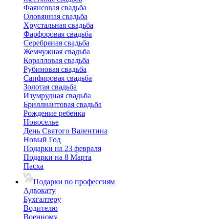
Фаянсовая свадьба
Оловянная свадьба
Хрустальная свадьба
Фарфоровая свадьба
Серебряная свадьба
Жемчужная свадьба
Коралловая свадьба
Рубиновая свадьба
Сапфировая свадьба
Золотая свадьба
Изумрудная свадьба
Бриллиантовая свадьба
Рождение ребенка
Новоселье
День Святого Валентина
Новый Год
Подарки на 23 февраля
Подарки на 8 Марта
Пасха
Подарки по профессиям
Адвокату
Бухгалтеру
Водителю
Военному