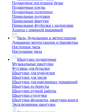
Подарочное постельное белье
Подарочные пледы
Подарочные полотенца
Прикольные подушки
Прикольные фартуки
Прикольные футболки с надписями
Халаты с именной вышивкой
Часы, будильники и метеостанции
Домашние метеостанции и барометры
Настенные часы
Настольные часы
Шкатулки подарочные
Музыкальные шкатулки
Футляры для бутылки
Шкатулки для рукоделия
Шкатулки для часов
Шкатулки для ювелирных украшений
Шкатулки из бересты
Шкатулки ручной работы
Шкатулки-сундучки
Шкатулки-фолианты, шкатулки-книги
Эксклюзивные шкатулки