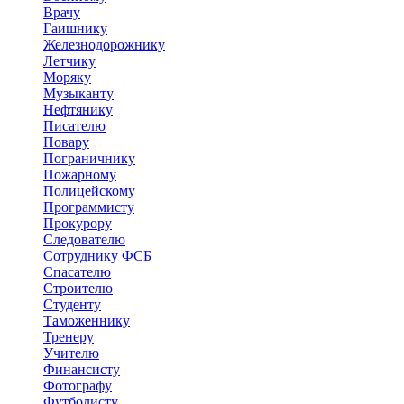
Врачу
Гаишнику
Железнодорожнику
Летчику
Моряку
Музыканту
Нефтянику
Писателю
Повару
Пограничнику
Пожарному
Полицейскому
Программисту
Прокурору
Следователю
Сотруднику ФСБ
Спасателю
Строителю
Студенту
Таможеннику
Тренеру
Учителю
Финансисту
Фотографу
Футболисту