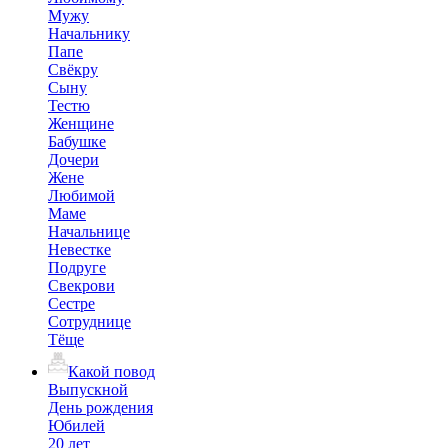
Мужу
Начальнику
Папе
Свёкру
Сыну
Тестю
Женщине
Бабушке
Дочери
Жене
Любимой
Маме
Начальнице
Невестке
Подруге
Свекрови
Сестре
Сотруднице
Тёще
Какой повод
Выпускной
День рождения
Юбилей
20 лет