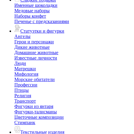
Именные шоколадки
Медовые наборы
Наборы конфет
Печенье с предсказаниями
Статуэтки и фигурки
Ангелы
Герои и персонажи
Дикие животные
Домашние животные
Известные личности
Люди
Матрешки
Мифология
Морские обитатели
Профессии
Птицы
Религия
Транспорт
Фигурки из янтаря
Фигурки-талисманы
Цветочные композиции
Стимпанк
Текстильные изделия