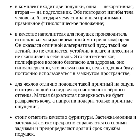
в комплект входит две подушки, одна — декоративная,
вторая — на подголовник. Обе повторяют изгибы тела
человека, благодаря чему спина и шея принимают
правильное физиологическое положение;
в качестве наполнителя для подушек производитель
использовал ультрасовременный материал комфорель.
Он оказался отличной альтернативой пуху, такой же
легкий, но не сминается, устойчив к влаге и плесени и
не скапливает в себе пыль. Это синтетическое,
полиэфирное волокно безопасно для здоровья, оно
гипоаллергенно, что весьма важно, ведь подушки будут
постоянно использоваться в замкнутом пространстве;
для чехлов отлично подошел такой приятный на ощупь
и потрясающий на вид велюр пастельного чёрного
оттенка. Мягкая бархатистая поверхность не будет
раздражать кожу, а напротив подарит только приятные
ощущения;
стоит отметить качество фурнитуры. Застежка-молния и
застежка-фастекс прекрасно справляются со своими
задачами и предопределяют долгий срок службы
подушек.