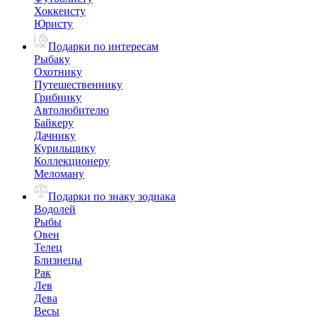
Хоккеисту
Юристу
Подарки по интересам
Рыбаку
Охотнику
Путешественнику
Грибнику
Автолюбителю
Байкеру
Дачнику
Курильщику
Коллекционеру
Меломану
Подарки по знаку зодиака
Водолей
Рыбы
Овен
Телец
Близнецы
Рак
Лев
Дева
Весы