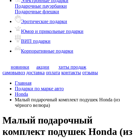
Электронные подарки
Подарочные пауэрбанки
Подарочные флешки
Эротические подарки
Юмор и прикольные подарки
ВИП подарки
Корпоративные подарки
новинки
акции
хиты продаж
самовывоз
доставка
оплата
контакты
отзывы
Главная
Подарки по марке авто
Honda
Малый подарочный комплект подушек Honda (из
чёрного велюра)
Малый подарочный
комплект подушек Honda (из