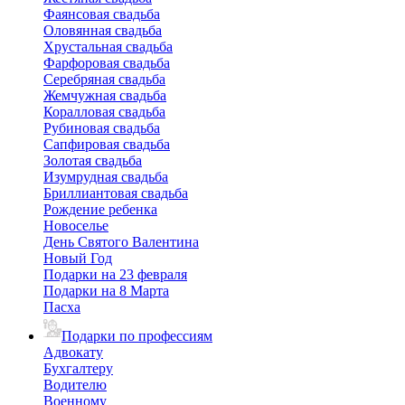
Фаянсовая свадьба
Оловянная свадьба
Хрустальная свадьба
Фарфоровая свадьба
Серебряная свадьба
Жемчужная свадьба
Коралловая свадьба
Рубиновая свадьба
Сапфировая свадьба
Золотая свадьба
Изумрудная свадьба
Бриллиантовая свадьба
Рождение ребенка
Новоселье
День Святого Валентина
Новый Год
Подарки на 23 февраля
Подарки на 8 Марта
Пасха
Подарки по профессиям
Адвокату
Бухгалтеру
Водителю
Военному