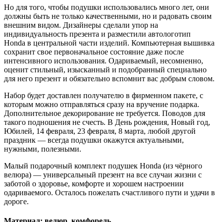
Но для того, чтобы подушки использовались много лет, они
должны быть не только качественными, но и радовать своим
внешним видом. Дизайнеры сделали упор на
индивидуальность презента и разместили автологотип
Honda в центральной части изделий. Компьютерная вышивка
сохранит свое первоначальное состояние даже после
интенсивного использования. Одариваемый, несомненно,
оценит стильный, изысканный и подобранный специально
для него презент и обязательно вспомнит вас добрым словом.
Набор будет доставлен получателю в фирменном пакете, с
которым можно отправляться сразу на вручение подарка.
Дополнительное декорирование не требуется. Поводов для
такого подношения не счесть. В День рождения, Новый год,
Юбилей, 14 февраля, 23 февраля, 8 марта, любой другой
праздник — всегда подушки окажутся актуальными,
нужными, полезными.
Малый подарочный комплект подушек Honda (из чёрного
велюра) — универсальный презент на все случаи жизни с
заботой о здоровье, комфорте и хорошем настроении
одариваемого. Осталось пожелать счастливого пути и удачи в
дороге.
Материал: велюр, комфорель.