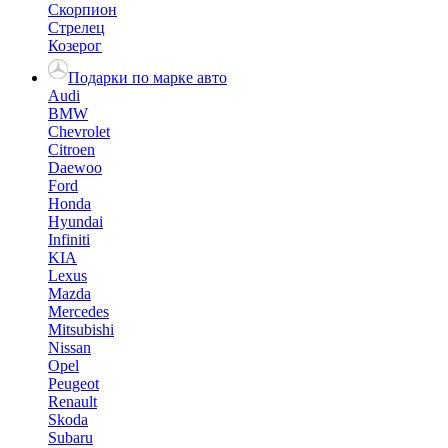
Скорпион
Стрелец
Козерог
Подарки по марке авто
Audi
BMW
Chevrolet
Citroen
Daewoo
Ford
Honda
Hyundai
Infiniti
KIA
Lexus
Mazda
Mercedes
Mitsubishi
Nissan
Opel
Peugeot
Renault
Skoda
Subaru