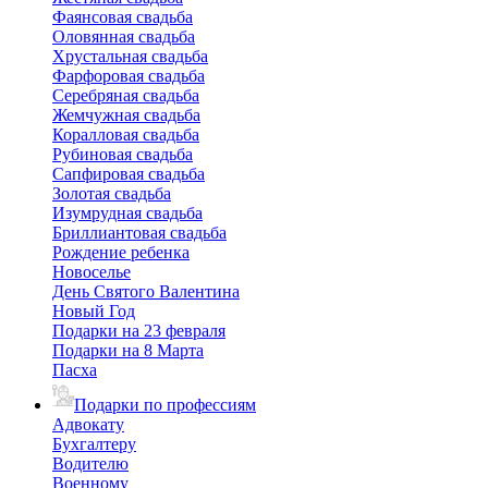
Фаянсовая свадьба
Оловянная свадьба
Хрустальная свадьба
Фарфоровая свадьба
Серебряная свадьба
Жемчужная свадьба
Коралловая свадьба
Рубиновая свадьба
Сапфировая свадьба
Золотая свадьба
Изумрудная свадьба
Бриллиантовая свадьба
Рождение ребенка
Новоселье
День Святого Валентина
Новый Год
Подарки на 23 февраля
Подарки на 8 Марта
Пасха
Подарки по профессиям
Адвокату
Бухгалтеру
Водителю
Военному