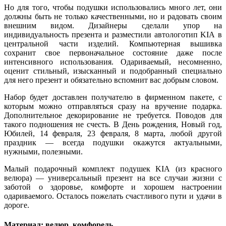
Но для того, чтобы подушки использовались много лет, они
должны быть не только качественными, но и радовать своим
внешним видом. Дизайнеры сделали упор на
индивидуальность презента и разместили автологотип KIA в
центральной части изделий. Компьютерная вышивка
сохранит свое первоначальное состояние даже после
интенсивного использования. Одариваемый, несомненно,
оценит стильный, изысканный и подобранный специально
для него презент и обязательно вспомнит вас добрым словом.
Набор будет доставлен получателю в фирменном пакете, с
которым можно отправляться сразу на вручение подарка.
Дополнительное декорирование не требуется. Поводов для
такого подношения не счесть. В День рождения, Новый год,
Юбилей, 14 февраля, 23 февраля, 8 марта, любой другой
праздник — всегда подушки окажутся актуальными,
нужными, полезными.
Малый подарочный комплект подушек KIA (из красного
велюра) — универсальный презент на все случаи жизни с
заботой о здоровье, комфорте и хорошем настроении
одариваемого. Осталось пожелать счастливого пути и удачи в
дороге.
Материал: велюр, комфорель.