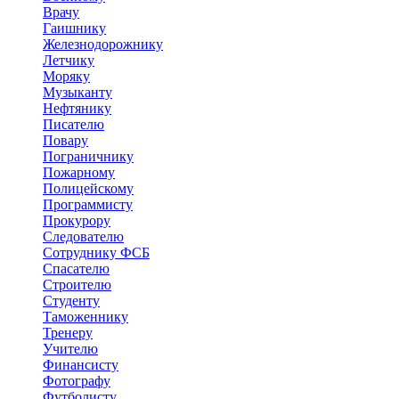
Врачу
Гаишнику
Железнодорожнику
Летчику
Моряку
Музыканту
Нефтянику
Писателю
Повару
Пограничнику
Пожарному
Полицейскому
Программисту
Прокурору
Следователю
Сотруднику ФСБ
Спасателю
Строителю
Студенту
Таможеннику
Тренеру
Учителю
Финансисту
Фотографу
Футболисту