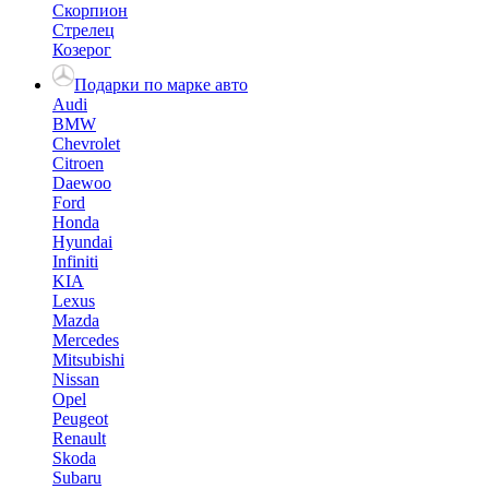
Скорпион
Стрелец
Козерог
Подарки по марке авто
Audi
BMW
Chevrolet
Citroen
Daewoo
Ford
Honda
Hyundai
Infiniti
KIA
Lexus
Mazda
Mercedes
Mitsubishi
Nissan
Opel
Peugeot
Renault
Skoda
Subaru