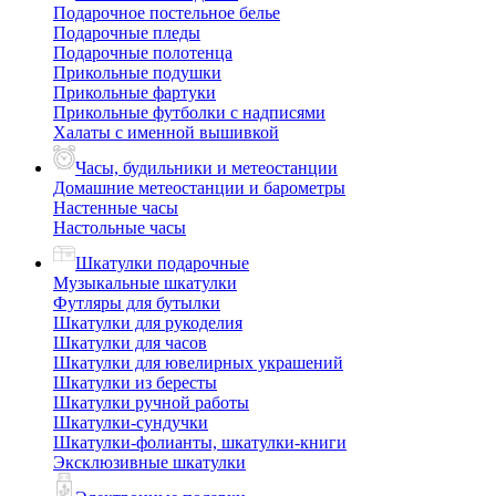
Подарочное постельное белье
Подарочные пледы
Подарочные полотенца
Прикольные подушки
Прикольные фартуки
Прикольные футболки с надписями
Халаты с именной вышивкой
Часы, будильники и метеостанции
Домашние метеостанции и барометры
Настенные часы
Настольные часы
Шкатулки подарочные
Музыкальные шкатулки
Футляры для бутылки
Шкатулки для рукоделия
Шкатулки для часов
Шкатулки для ювелирных украшений
Шкатулки из бересты
Шкатулки ручной работы
Шкатулки-сундучки
Шкатулки-фолианты, шкатулки-книги
Эксклюзивные шкатулки