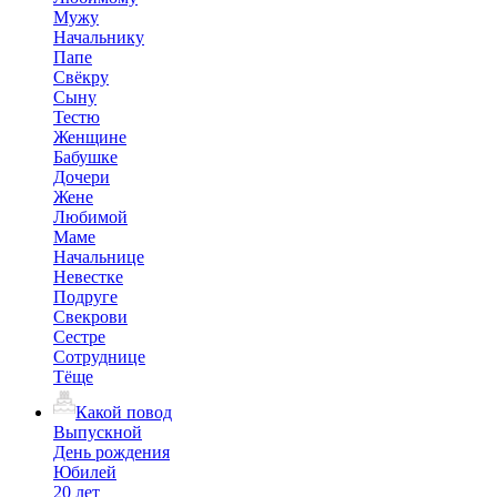
Мужу
Начальнику
Папе
Свёкру
Сыну
Тестю
Женщине
Бабушке
Дочери
Жене
Любимой
Маме
Начальнице
Невестке
Подруге
Свекрови
Сестре
Сотруднице
Тёще
Какой повод
Выпускной
День рождения
Юбилей
20 лет