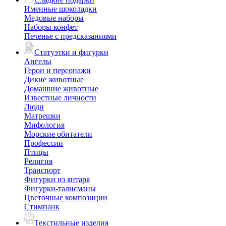
Именные шоколадки
Медовые наборы
Наборы конфет
Печенье с предсказаниями
Статуэтки и фигурки
Ангелы
Герои и персонажи
Дикие животные
Домашние животные
Известные личности
Люди
Матрешки
Мифология
Морские обитатели
Профессии
Птицы
Религия
Транспорт
Фигурки из янтаря
Фигурки-талисманы
Цветочные композиции
Стимпанк
Текстильные изделия