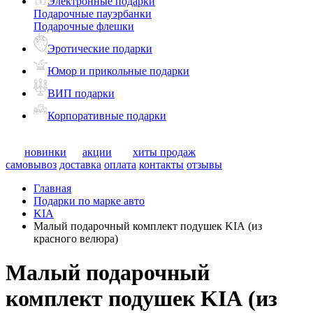
Электронные подарки
Подарочные пауэрбанки
Подарочные флешки
Эротические подарки
Юмор и прикольные подарки
ВИП подарки
Корпоративные подарки
новинки
акции
хиты продаж
самовывоз
доставка
оплата
контакты
отзывы
Главная
Подарки по марке авто
KIA
Малый подарочный комплект подушек KIA (из
красного велюра)
Малый подарочный
комплект подушек KIA (из