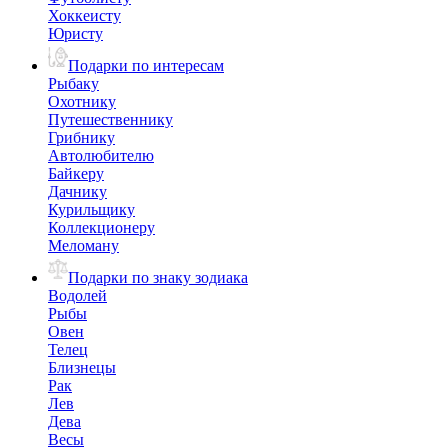
Хоккеисту
Юристу
Подарки по интересам
Рыбаку
Охотнику
Путешественнику
Грибнику
Автолюбителю
Байкеру
Дачнику
Курильщику
Коллекционеру
Меломану
Подарки по знаку зодиака
Водолей
Рыбы
Овен
Телец
Близнецы
Рак
Лев
Дева
Весы