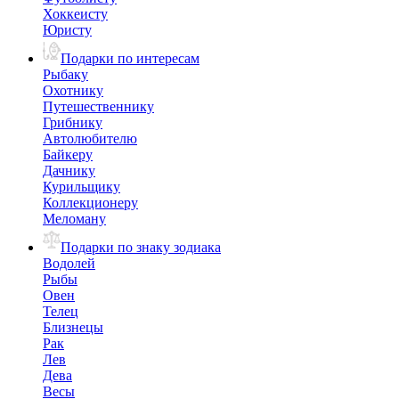
Хоккеисту
Юристу
Подарки по интересам
Рыбаку
Охотнику
Путешественнику
Грибнику
Автолюбителю
Байкеру
Дачнику
Курильщику
Коллекционеру
Меломану
Подарки по знаку зодиака
Водолей
Рыбы
Овен
Телец
Близнецы
Рак
Лев
Дева
Весы