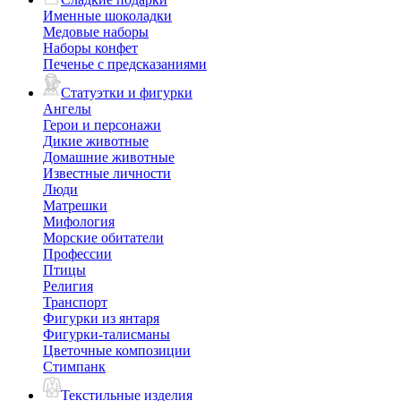
Именные шоколадки
Медовые наборы
Наборы конфет
Печенье с предсказаниями
Статуэтки и фигурки
Ангелы
Герои и персонажи
Дикие животные
Домашние животные
Известные личности
Люди
Матрешки
Мифология
Морские обитатели
Профессии
Птицы
Религия
Транспорт
Фигурки из янтаря
Фигурки-талисманы
Цветочные композиции
Стимпанк
Текстильные изделия