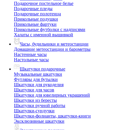
Подарочное постельное белье
Подарочные пледы
Подарочные полотенца
Прикольные подушки
Прикольные фартуки
Прикольные футболки с надписями
Халаты с именной вышивкой
Часы, будильники и метеостанции
Домашние метеостанции и барометры
Настенные часы
Настольные часы
Шкатулки подарочные
Музыкальные шкатулки
Футляры для бутылки
Шкатулки для рукоделия
Шкатулки для часов
Шкатулки для ювелирных украшений
Шкатулки из бересты
Шкатулки ручной работы
Шкатулки-сундучки
Шкатулки-фолианты, шкатулки-книги
Эксклюзивные шкатулки