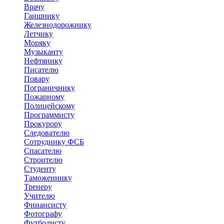
Врачу
Гаишнику
Железнодорожнику
Летчику
Моряку
Музыканту
Нефтянику
Писателю
Повару
Пограничнику
Пожарному
Полицейскому
Программисту
Прокурору
Следователю
Сотруднику ФСБ
Спасателю
Строителю
Студенту
Таможеннику
Тренеру
Учителю
Финансисту
Фотографу
Футболисту