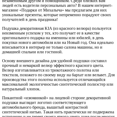
незаменимым другом и помощником. Среди близких вам
людей есть водители персональных авто? В нашем интернет-
магазине «Подарки от Михалыча» мы предлагаем для них
уникальные презенты, которые непременно порадуют своих
получателей в день праздника!
Подушка декоративная KIA (из красного велюра) пользуется
неизменным успехом у тех, кто получает ее в качестве
оригинального подарка на именины или юбилей, в день
покупки нового автомобиля или на Новый год. Она идеально
вписывается в интерьер не только салона машины, но и
домашней спальни или гостиной.
Основу внешнего дизайна для удобной подушки составил
прочный и немаркий велюр эффектного красного цвета.
Велюр изготавливается из трикотажного полотна или
текстиля, похожего по своему виду на бархат или вельвет. Для
производства этого полотна используется отличающийся
максимальной экологичностью синтетический полиэстер или
натуральный хлопок.
Пикантной «изюминкой» на лицевой стороне декоративной
подушки выглядит логотип соответствующего
автомобильного бренда, вышитый контрастной
синтетической нитью. Такая нить практически не подвержена
истиранию и не теряет своего яркого цвета даже после многих