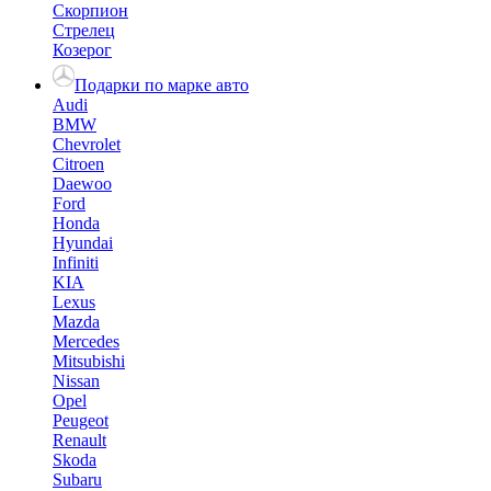
Скорпион
Стрелец
Козерог
Подарки по марке авто
Audi
BMW
Chevrolet
Citroen
Daewoo
Ford
Honda
Hyundai
Infiniti
KIA
Lexus
Mazda
Mercedes
Mitsubishi
Nissan
Opel
Peugeot
Renault
Skoda
Subaru