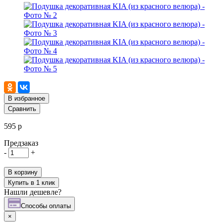
В избранное
Сравнить
595 р
Предзаказ
-
+
В корзину
Купить в 1 клик
Нашли дешевле?
Cпособы оплаты
×