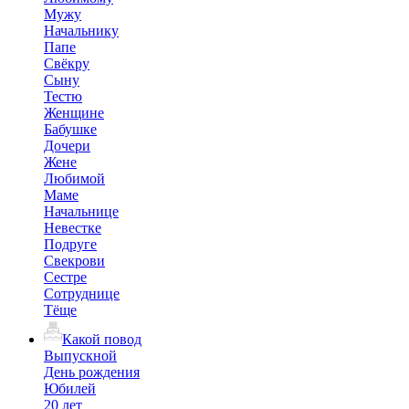
Мужу
Начальнику
Папе
Свёкру
Сыну
Тестю
Женщине
Бабушке
Дочери
Жене
Любимой
Маме
Начальнице
Невестке
Подруге
Свекрови
Сестре
Сотруднице
Тёще
Какой повод
Выпускной
День рождения
Юбилей
20 лет