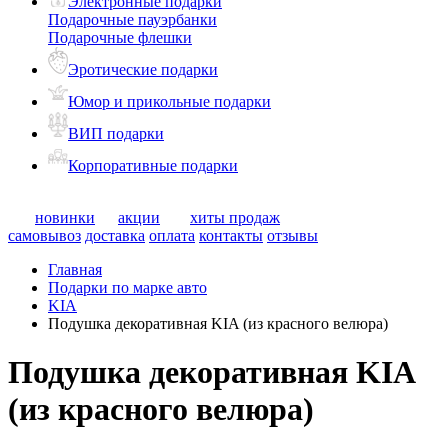
Электронные подарки
Подарочные пауэрбанки
Подарочные флешки
Эротические подарки
Юмор и прикольные подарки
ВИП подарки
Корпоративные подарки
новинки
акции
хиты продаж
самовывоз
доставка
оплата
контакты
отзывы
Главная
Подарки по марке авто
KIA
Подушка декоративная KIA (из красного велюра)
Подушка декоративная KIA
(из красного велюра)