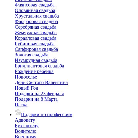
Фаянсовая свадьба
Оловянная свадьба
Хрустальная свадьба
Фарфоровая свадьба
Серебряная свадьба
Жемчужная свадьба
Коралловая свадьба
Рубиновая свадьба
Сапфировая свадьба
Золотая свадьба
Изумрудная свадьба
Бриллиантовая свадьба
Рождение ребенка
Новоселье
День Святого Валентина
Новый Год
Подарки на 23 февраля
Подарки на 8 Марта
Пасха
Подарки по профессиям
Адвокату
Бухгалтеру
Водителю
Военному