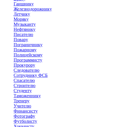
Гаишнику
Железнодорожнику
Летчику
Моряку
Музыканту
Нефтянику
Писателю
Повару
Пограничнику
Пожарному
Полицейскому
Программисту
Прокурору
Следователю
Сотруднику ФСБ
Спасателю
Строителю
Студенту
Таможеннику
Тренеру
Учителю
Финансисту
Фотографу
Футболисту
Хоккеисту