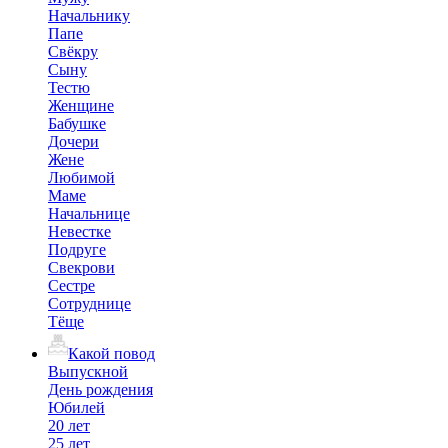
Начальнику
Папе
Свёкру
Сыну
Тестю
Женщине
Бабушке
Дочери
Жене
Любимой
Маме
Начальнице
Невестке
Подруге
Свекрови
Сестре
Сотруднице
Тёще
Какой повод
Выпускной
День рождения
Юбилей
20 лет
25 лет