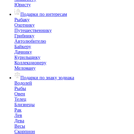
Юристу
Подарки по интересам
Рыбаку
Охотнику
Путешественнику
Грибнику
Автолюбителю
Байкеру
Дачнику
Курильщику
Коллекционеру
Меломану
Подарки по знаку зодиака
Водолей
Рыбы
Овен
Телец
Близнецы
Рак
Лев
Дева
Весы
Скорпион