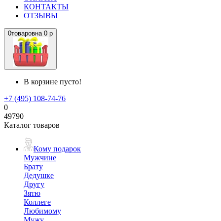
КОНТАКТЫ
ОТЗЫВЫ
0
товаров
на
0 р
В корзине пусто!
+7 (495) 108-74-76
0
49790
Каталог товаров
Кому подарок
Мужчине
Брату
Дедушке
Другу
Зятю
Коллеге
Любимому
Мужу