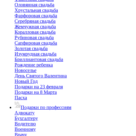
Оловянная свадьба
Хрустальная свадьба
Фарфоровая свадьба
Серебряная свадьба
Жемчужная свадьба
Коралловая свадьба
Рубиновая свадьба
Сапфировая свадьба
Золотая свадьба
Изумрудная свадьба
Бриллиантовая свадьба
Рождение ребенка
Новоселье
День Святого Валентина
Новый Год
Подарки на 23 февраля
Подарки на 8 Марта
Пасха
Подарки по профессиям
Адвокату
Бухгалтеру
Водителю
Военному
Врачу