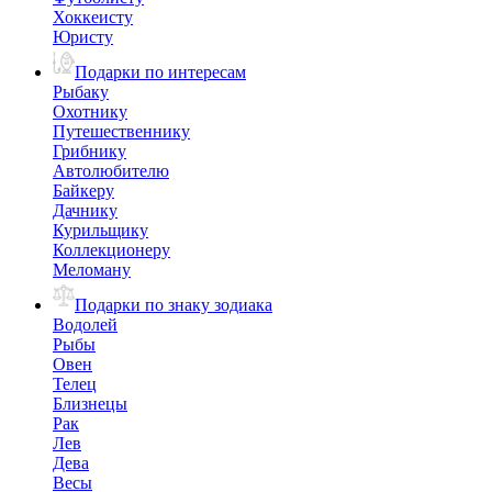
Хоккеисту
Юристу
Подарки по интересам
Рыбаку
Охотнику
Путешественнику
Грибнику
Автолюбителю
Байкеру
Дачнику
Курильщику
Коллекционеру
Меломану
Подарки по знаку зодиака
Водолей
Рыбы
Овен
Телец
Близнецы
Рак
Лев
Дева
Весы