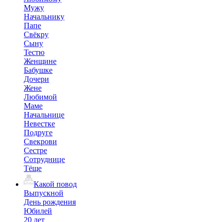
Мужу
Начальнику
Папе
Свёкру
Сыну
Тестю
Женщине
Бабушке
Дочери
Жене
Любимой
Маме
Начальнице
Невестке
Подруге
Свекрови
Сестре
Сотруднице
Тёще
Какой повод
Выпускной
День рождения
Юбилей
20 лет