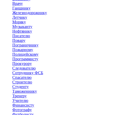
Врачу
Гаишнику
Железнодорожнику
Летчику
Моряку
Музыканту
Нефтянику
Писателю
Повару
Пограничнику
Пожарному
Полицейскому
Программисту
Прокурору
Следователю
Сотруднику ФСБ
Спасателю
Строителю
Студенту
Таможеннику
Тренеру
Учителю
Финансисту
Фотографу
Футболисту