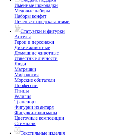
Именные шоколадки
Медовые наборы
Наборы конфет
Печенье с предсказаниями
Статуэтки и фигурки
Ангелы
Герои и персонажи
Дикие животные
Домашние животные
Известные личности
Люди
Матрешки
Мифология
Морские обитатели
Профессии
Птицы
Религия
Транспорт
Фигурки из янтаря
Фигурки-талисманы
Цветочные композиции
Стимпанк
Текстильные изделия