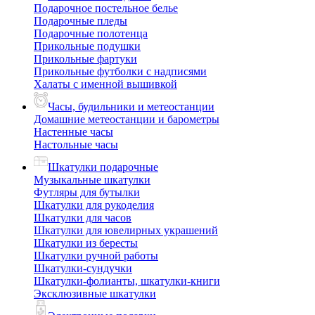
Подарочное постельное белье
Подарочные пледы
Подарочные полотенца
Прикольные подушки
Прикольные фартуки
Прикольные футболки с надписями
Халаты с именной вышивкой
Часы, будильники и метеостанции
Домашние метеостанции и барометры
Настенные часы
Настольные часы
Шкатулки подарочные
Музыкальные шкатулки
Футляры для бутылки
Шкатулки для рукоделия
Шкатулки для часов
Шкатулки для ювелирных украшений
Шкатулки из бересты
Шкатулки ручной работы
Шкатулки-сундучки
Шкатулки-фолианты, шкатулки-книги
Эксклюзивные шкатулки