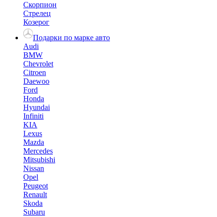
Скорпион
Стрелец
Козерог
Подарки по марке авто
Audi
BMW
Chevrolet
Citroen
Daewoo
Ford
Honda
Hyundai
Infiniti
KIA
Lexus
Mazda
Mercedes
Mitsubishi
Nissan
Opel
Peugeot
Renault
Skoda
Subaru