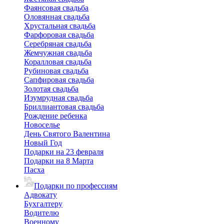
Фаянсовая свадьба
Оловянная свадьба
Хрустальная свадьба
Фарфоровая свадьба
Серебряная свадьба
Жемчужная свадьба
Коралловая свадьба
Рубиновая свадьба
Сапфировая свадьба
Золотая свадьба
Изумрудная свадьба
Бриллиантовая свадьба
Рождение ребенка
Новоселье
День Святого Валентина
Новый Год
Подарки на 23 февраля
Подарки на 8 Марта
Пасха
Подарки по профессиям
Адвокату
Бухгалтеру
Водителю
Военному