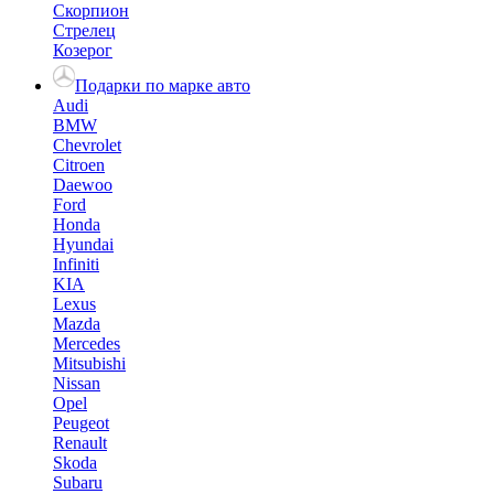
Скорпион
Стрелец
Козерог
Подарки по марке авто
Audi
BMW
Chevrolet
Citroen
Daewoo
Ford
Honda
Hyundai
Infiniti
KIA
Lexus
Mazda
Mercedes
Mitsubishi
Nissan
Opel
Peugeot
Renault
Skoda
Subaru