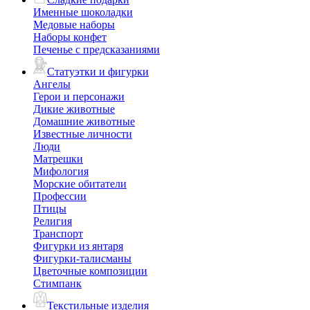
Именные шоколадки
Медовые наборы
Наборы конфет
Печенье с предсказаниями
Статуэтки и фигурки
Ангелы
Герои и персонажи
Дикие животные
Домашние животные
Известные личности
Люди
Матрешки
Мифология
Морские обитатели
Профессии
Птицы
Религия
Транспорт
Фигурки из янтаря
Фигурки-талисманы
Цветочные композиции
Стимпанк
Текстильные изделия