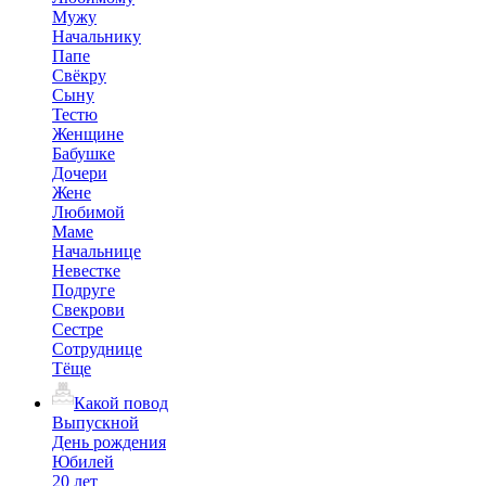
Мужу
Начальнику
Папе
Свёкру
Сыну
Тестю
Женщине
Бабушке
Дочери
Жене
Любимой
Маме
Начальнице
Невестке
Подруге
Свекрови
Сестре
Сотруднице
Тёще
Какой повод
Выпускной
День рождения
Юбилей
20 лет