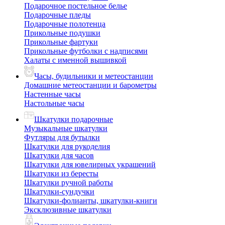
Подарочное постельное белье
Подарочные пледы
Подарочные полотенца
Прикольные подушки
Прикольные фартуки
Прикольные футболки с надписями
Халаты с именной вышивкой
Часы, будильники и метеостанции
Домашние метеостанции и барометры
Настенные часы
Настольные часы
Шкатулки подарочные
Музыкальные шкатулки
Футляры для бутылки
Шкатулки для рукоделия
Шкатулки для часов
Шкатулки для ювелирных украшений
Шкатулки из бересты
Шкатулки ручной работы
Шкатулки-сундучки
Шкатулки-фолианты, шкатулки-книги
Эксклюзивные шкатулки