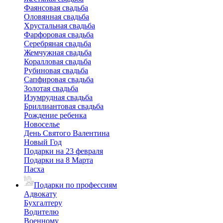
Фаянсовая свадьба
Оловянная свадьба
Хрустальная свадьба
Фарфоровая свадьба
Серебряная свадьба
Жемчужная свадьба
Коралловая свадьба
Рубиновая свадьба
Сапфировая свадьба
Золотая свадьба
Изумрудная свадьба
Бриллиантовая свадьба
Рождение ребенка
Новоселье
День Святого Валентина
Новый Год
Подарки на 23 февраля
Подарки на 8 Марта
Пасха
Подарки по профессиям
Адвокату
Бухгалтеру
Водителю
Военному