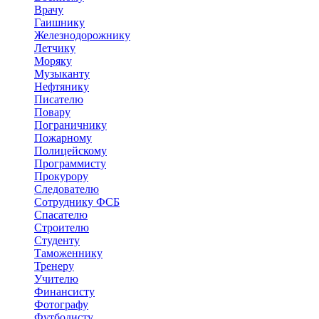
Врачу
Гаишнику
Железнодорожнику
Летчику
Моряку
Музыканту
Нефтянику
Писателю
Повару
Пограничнику
Пожарному
Полицейскому
Программисту
Прокурору
Следователю
Сотруднику ФСБ
Спасателю
Строителю
Студенту
Таможеннику
Тренеру
Учителю
Финансисту
Фотографу
Футболисту