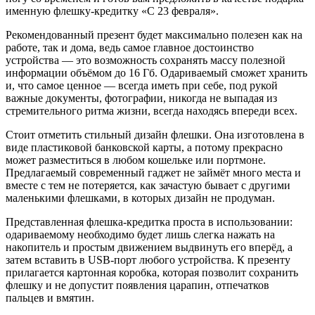
именную флешку-кредитку «С 23 февраля».
Рекомендованный презент будет максимально полезен как на
работе, так и дома, ведь самое главное достоинство
устройства — это возможность сохранять массу полезной
информации объёмом до 16 Гб. Одариваемый сможет хранить
и, что самое ценное — всегда иметь при себе, под рукой
важные документы, фотографии, никогда не выпадая из
стремительного ритма жизни, всегда находясь впереди всех.
Стоит отметить стильный дизайн флешки. Она изготовлена в
виде пластиковой банковской карты, а потому прекрасно
может разместиться в любом кошельке или портмоне.
Предлагаемый современный гаджет не займёт много места и
вместе с тем не потеряется, как зачастую бывает с другими
маленькими флешками, в которых дизайн не продуман.
Представленная флешка-кредитка проста в использовании:
одариваемому необходимо будет лишь слегка нажать на
накопитель и простым движением выдвинуть его вперёд, а
затем вставить в USB-порт любого устройства. К презенту
прилагается картонная коробка, которая позволит сохранить
флешку и не допустит появления царапин, отпечатков
пальцев и вмятин.