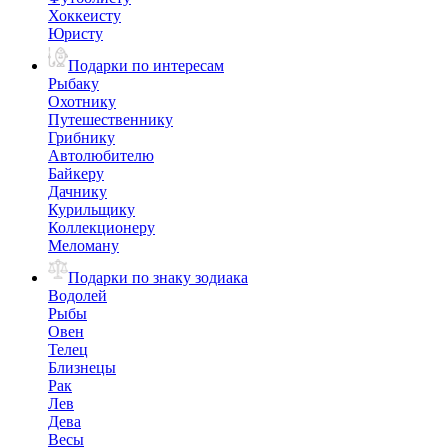
Хоккеисту
Юристу
Подарки по интересам
Рыбаку
Охотнику
Путешественнику
Грибнику
Автолюбителю
Байкеру
Дачнику
Курильщику
Коллекционеру
Меломану
Подарки по знаку зодиака
Водолей
Рыбы
Овен
Телец
Близнецы
Рак
Лев
Дева
Весы