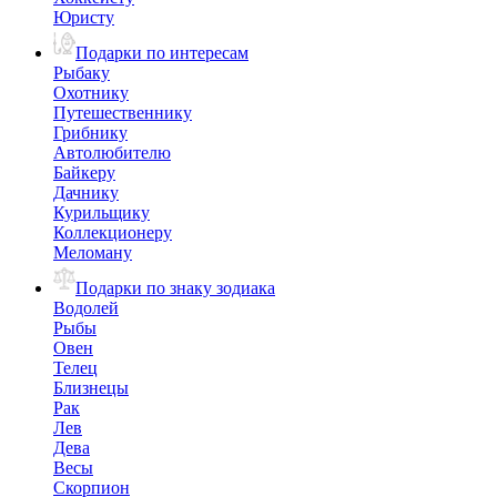
Юристу
Подарки по интересам
Рыбаку
Охотнику
Путешественнику
Грибнику
Автолюбителю
Байкеру
Дачнику
Курильщику
Коллекционеру
Меломану
Подарки по знаку зодиака
Водолей
Рыбы
Овен
Телец
Близнецы
Рак
Лев
Дева
Весы
Скорпион