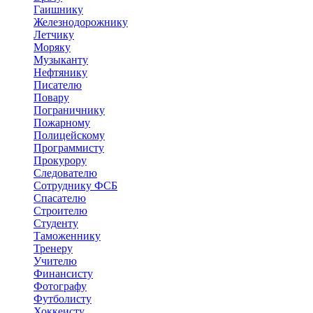
Гаишнику
Железнодорожнику
Летчику
Моряку
Музыканту
Нефтянику
Писателю
Повару
Пограничнику
Пожарному
Полицейскому
Программисту
Прокурору
Следователю
Сотруднику ФСБ
Спасателю
Строителю
Студенту
Таможеннику
Тренеру
Учителю
Финансисту
Фотографу
Футболисту
Хоккеисту