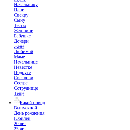
Начальнику
Папе
Свёкру
Сыну
Тестю
Женщине
Бабушке
Дочери
Жене
Любимой
Маме
Начальнице
Невестке
Подруге
Свекрови
Сестре
Сотруднице
Тёще
Какой повод
Выпускной
День рождения
Юбилей
20 лет
25 лет