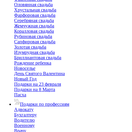
Оловянная свадьба
Хрустальная свадьба
Фарфоровая свадьба
Серебряная свадьба
Жемчужная свадьба
Коралловая свадьба
Рубиновая свадьба
Сапфировая свадьба
Золотая свадьба
Изумрудная свадьба
Бриллиантовая свадьба
Рождение ребенка
Новоселье
День Святого Валентина
Новый Год
Подарки на 23 февраля
Подарки на 8 Марта
Пасха
Подарки по профессиям
Адвокату
Бухгалтеру
Водителю
Военному
Врачу