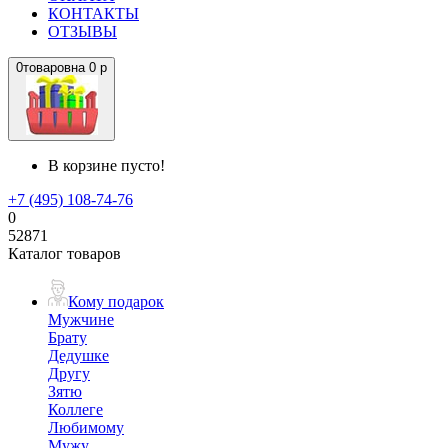
КОНТАКТЫ
ОТЗЫВЫ
0
товаров
на
0 р
В корзине пусто!
+7 (495) 108-74-76
0
52871
Каталог товаров
Кому подарок
Мужчине
Брату
Дедушке
Другу
Зятю
Коллеге
Любимому
Мужу