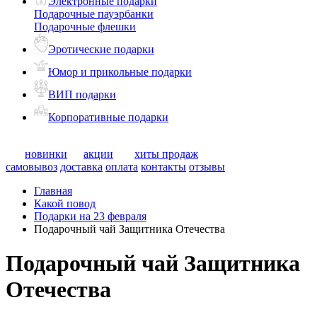
Электронные подарки
Подарочные пауэрбанки
Подарочные флешки
Эротические подарки
Юмор и прикольные подарки
ВИП подарки
Корпоративные подарки
новинки
акции
хиты продаж
самовывоз
доставка
оплата
контакты
отзывы
Главная
Какой повод
Подарки на 23 февраля
Подарочный чай Защитника Отечества
Подарочный чай Защитника
Отечества