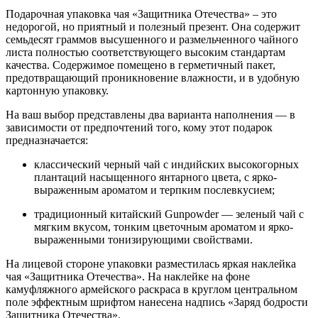
Подарочная упаковка чая «Защитника Отечества» – это
недорогой, но приятный и полезный презент. Она содержит
семьдесят граммов высушенного и размельченного чайного
листа полностью соответствующего высоким стандартам
качества. Содержимое помещено в герметичный пакет,
предотвращающий проникновение влажности, и в удобную
картонную упаковку.
На ваш выбор представлены два варианта наполнения — в
зависимости от предпочтений того, кому этот подарок
предназначается:
классический черный чай с индийских высокогорных
плантаций насыщенного янтарного цвета, с ярко-
выраженным ароматом и терпким послевкусием;
традиционный китайский Gunpowder — зеленый чай с
мягким вкусом, тонким цветочным ароматом и ярко-
выраженными тонизирующими свойствами.
На лицевой стороне упаковки разместилась яркая наклейка
чая «Защитника Отечества». На наклейке на фоне
камуфляжного армейского раскраса в круглом центральном
поле эффектным шрифтом нанесена надпись «Заряд бодрости
Защитника Отечества».