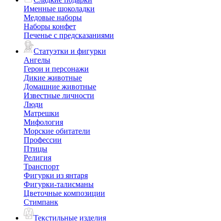
Именные шоколадки
Медовые наборы
Наборы конфет
Печенье с предсказаниями
Статуэтки и фигурки
Ангелы
Герои и персонажи
Дикие животные
Домашние животные
Известные личности
Люди
Матрешки
Мифология
Морские обитатели
Профессии
Птицы
Религия
Транспорт
Фигурки из янтаря
Фигурки-талисманы
Цветочные композиции
Стимпанк
Текстильные изделия