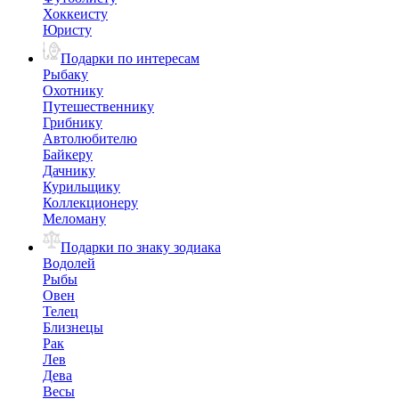
Хоккеисту
Юристу
Подарки по интересам
Рыбаку
Охотнику
Путешественнику
Грибнику
Автолюбителю
Байкеру
Дачнику
Курильщику
Коллекционеру
Меломану
Подарки по знаку зодиака
Водолей
Рыбы
Овен
Телец
Близнецы
Рак
Лев
Дева
Весы