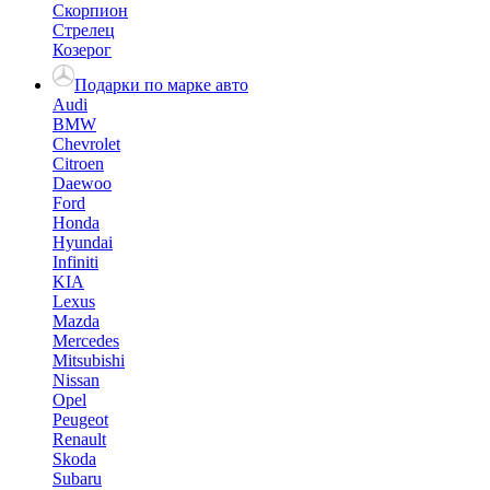
Скорпион
Стрелец
Козерог
Подарки по марке авто
Audi
BMW
Chevrolet
Citroen
Daewoo
Ford
Honda
Hyundai
Infiniti
KIA
Lexus
Mazda
Mercedes
Mitsubishi
Nissan
Opel
Peugeot
Renault
Skoda
Subaru