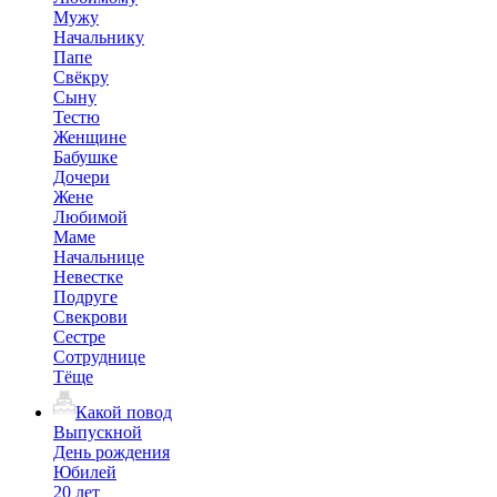
Мужу
Начальнику
Папе
Свёкру
Сыну
Тестю
Женщине
Бабушке
Дочери
Жене
Любимой
Маме
Начальнице
Невестке
Подруге
Свекрови
Сестре
Сотруднице
Тёще
Какой повод
Выпускной
День рождения
Юбилей
20 лет