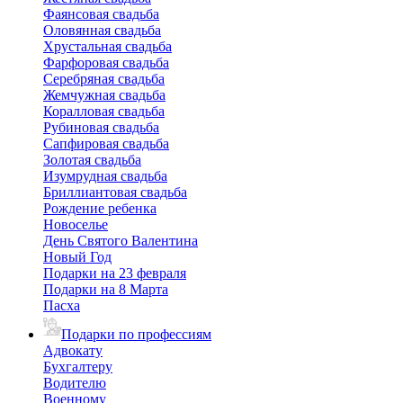
Фаянсовая свадьба
Оловянная свадьба
Хрустальная свадьба
Фарфоровая свадьба
Серебряная свадьба
Жемчужная свадьба
Коралловая свадьба
Рубиновая свадьба
Сапфировая свадьба
Золотая свадьба
Изумрудная свадьба
Бриллиантовая свадьба
Рождение ребенка
Новоселье
День Святого Валентина
Новый Год
Подарки на 23 февраля
Подарки на 8 Марта
Пасха
Подарки по профессиям
Адвокату
Бухгалтеру
Водителю
Военному