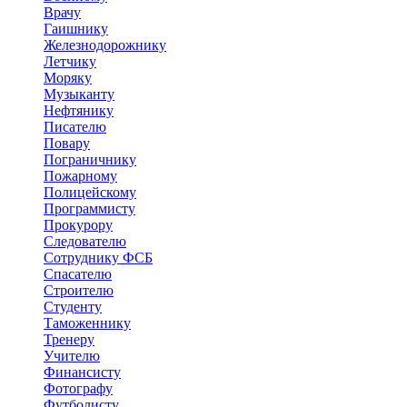
Врачу
Гаишнику
Железнодорожнику
Летчику
Моряку
Музыканту
Нефтянику
Писателю
Повару
Пограничнику
Пожарному
Полицейскому
Программисту
Прокурору
Следователю
Сотруднику ФСБ
Спасателю
Строителю
Студенту
Таможеннику
Тренеру
Учителю
Финансисту
Фотографу
Футболисту