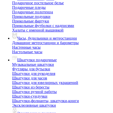
Подарочное постельное белье
Подарочные пледы
Подарочные полотенца
Прикольные подушки
Прикольные фартуки
Прикольные футболки с надписями
Халаты с именной вышивкой
Часы, будильники и метеостанции
Домашние метеостанции и барометры
Настенные часы
Настольные часы
Шкатулки подарочные
Музыкальные шкатулки
Футляры для бутылки
Шкатулки для рукоделия
Шкатулки для часов
Шкатулки для ювелирных украшений
Шкатулки из бересты
Шкатулки ручной работы
Шкатулки-сундучки
Шкатулки-фолианты, шкатулки-книги
Эксклюзивные шкатулки