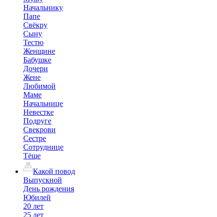
Начальнику
Папе
Свёкру
Сыну
Тестю
Женщине
Бабушке
Дочери
Жене
Любимой
Маме
Начальнице
Невестке
Подруге
Свекрови
Сестре
Сотруднице
Тёще
Какой повод
Выпускной
День рождения
Юбилей
20 лет
25 лет