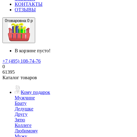
КОНТАКТЫ
ОТЗЫВЫ
0
товаров
на
0 р
В корзине пусто!
+7 (495) 108-74-76
0
61395
Каталог товаров
Кому подарок
Мужчине
Брату
Дедушке
Другу
Зятю
Коллеге
Любимому
Мужу