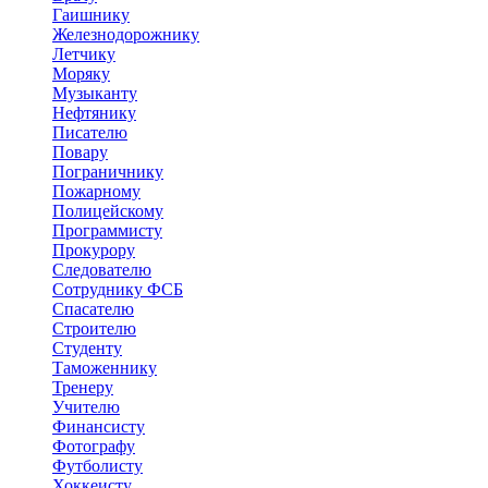
Гаишнику
Железнодорожнику
Летчику
Моряку
Музыканту
Нефтянику
Писателю
Повару
Пограничнику
Пожарному
Полицейскому
Программисту
Прокурору
Следователю
Сотруднику ФСБ
Спасателю
Строителю
Студенту
Таможеннику
Тренеру
Учителю
Финансисту
Фотографу
Футболисту
Хоккеисту