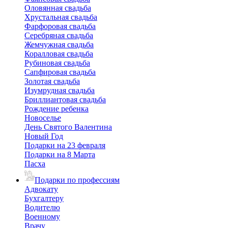
Оловянная свадьба
Хрустальная свадьба
Фарфоровая свадьба
Серебряная свадьба
Жемчужная свадьба
Коралловая свадьба
Рубиновая свадьба
Сапфировая свадьба
Золотая свадьба
Изумрудная свадьба
Бриллиантовая свадьба
Рождение ребенка
Новоселье
День Святого Валентина
Новый Год
Подарки на 23 февраля
Подарки на 8 Марта
Пасха
Подарки по профессиям
Адвокату
Бухгалтеру
Водителю
Военному
Врачу