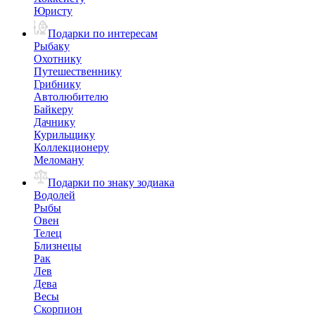
Юристу
Подарки по интересам
Рыбаку
Охотнику
Путешественнику
Грибнику
Автолюбителю
Байкеру
Дачнику
Курильщику
Коллекционеру
Меломану
Подарки по знаку зодиака
Водолей
Рыбы
Овен
Телец
Близнецы
Рак
Лев
Дева
Весы
Скорпион