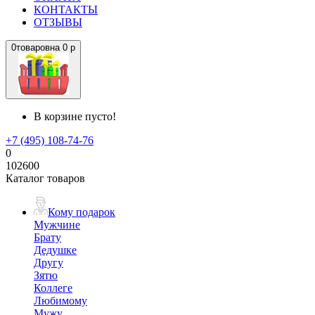
КОНТАКТЫ
ОТЗЫВЫ
0
товаров
на
0 р
В корзине пусто!
+7 (495) 108-74-76
0
102600
Каталог товаров
Кому подарок
Мужчине
Брату
Дедушке
Другу
Зятю
Коллеге
Любимому
Мужу