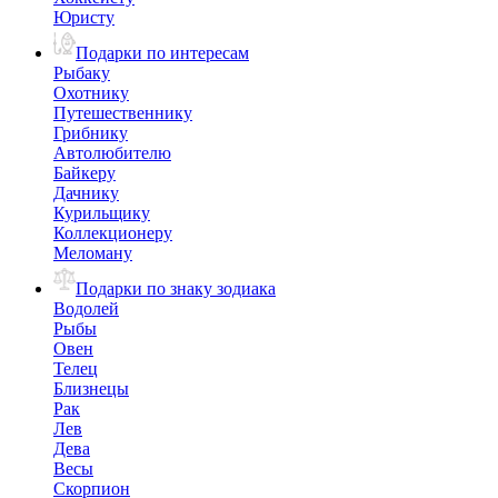
Юристу
Подарки по интересам
Рыбаку
Охотнику
Путешественнику
Грибнику
Автолюбителю
Байкеру
Дачнику
Курильщику
Коллекционеру
Меломану
Подарки по знаку зодиака
Водолей
Рыбы
Овен
Телец
Близнецы
Рак
Лев
Дева
Весы
Скорпион