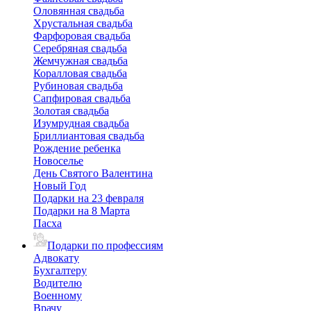
Оловянная свадьба
Хрустальная свадьба
Фарфоровая свадьба
Серебряная свадьба
Жемчужная свадьба
Коралловая свадьба
Рубиновая свадьба
Сапфировая свадьба
Золотая свадьба
Изумрудная свадьба
Бриллиантовая свадьба
Рождение ребенка
Новоселье
День Святого Валентина
Новый Год
Подарки на 23 февраля
Подарки на 8 Марта
Пасха
Подарки по профессиям
Адвокату
Бухгалтеру
Водителю
Военному
Врачу