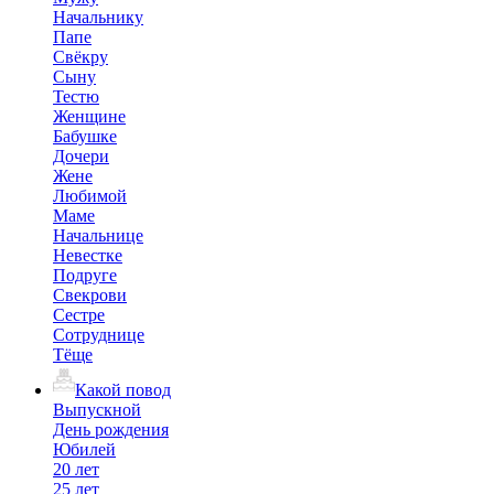
Начальнику
Папе
Свёкру
Сыну
Тестю
Женщине
Бабушке
Дочери
Жене
Любимой
Маме
Начальнице
Невестке
Подруге
Свекрови
Сестре
Сотруднице
Тёще
Какой повод
Выпускной
День рождения
Юбилей
20 лет
25 лет