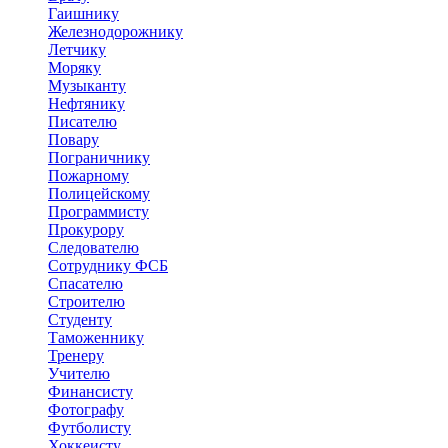
Гаишнику
Железнодорожнику
Летчику
Моряку
Музыканту
Нефтянику
Писателю
Повару
Пограничнику
Пожарному
Полицейскому
Программисту
Прокурору
Следователю
Сотруднику ФСБ
Спасателю
Строителю
Студенту
Таможеннику
Тренеру
Учителю
Финансисту
Фотографу
Футболисту
Хоккеисту