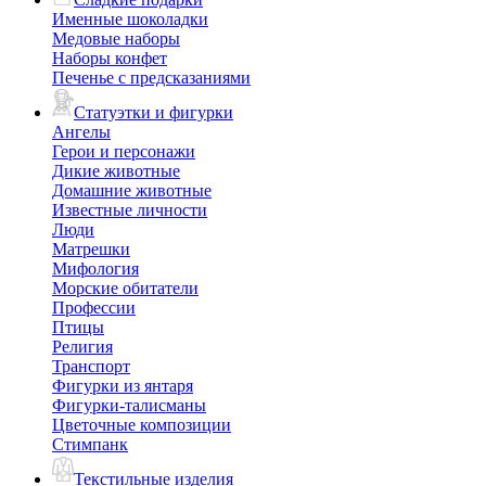
Именные шоколадки
Медовые наборы
Наборы конфет
Печенье с предсказаниями
Статуэтки и фигурки
Ангелы
Герои и персонажи
Дикие животные
Домашние животные
Известные личности
Люди
Матрешки
Мифология
Морские обитатели
Профессии
Птицы
Религия
Транспорт
Фигурки из янтаря
Фигурки-талисманы
Цветочные композиции
Стимпанк
Текстильные изделия