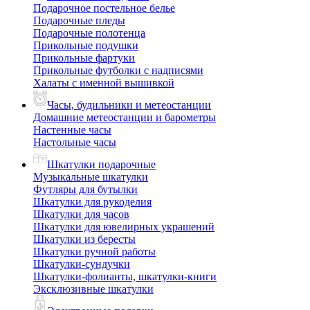
Подарочное постельное белье
Подарочные пледы
Подарочные полотенца
Прикольные подушки
Прикольные фартуки
Прикольные футболки с надписями
Халаты с именной вышивкой
Часы, будильники и метеостанции
Домашние метеостанции и барометры
Настенные часы
Настольные часы
Шкатулки подарочные
Музыкальные шкатулки
Футляры для бутылки
Шкатулки для рукоделия
Шкатулки для часов
Шкатулки для ювелирных украшений
Шкатулки из бересты
Шкатулки ручной работы
Шкатулки-сундучки
Шкатулки-фолианты, шкатулки-книги
Эксклюзивные шкатулки