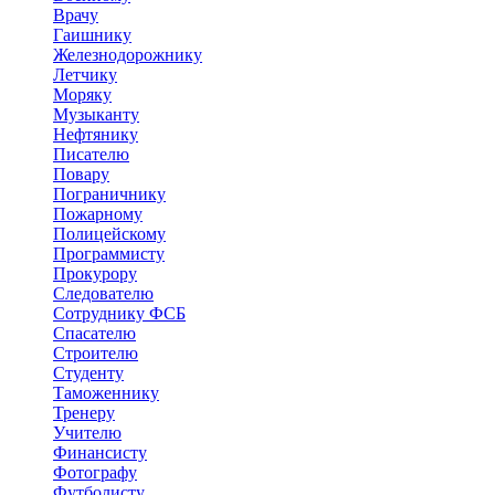
Врачу
Гаишнику
Железнодорожнику
Летчику
Моряку
Музыканту
Нефтянику
Писателю
Повару
Пограничнику
Пожарному
Полицейскому
Программисту
Прокурору
Следователю
Сотруднику ФСБ
Спасателю
Строителю
Студенту
Таможеннику
Тренеру
Учителю
Финансисту
Фотографу
Футболисту