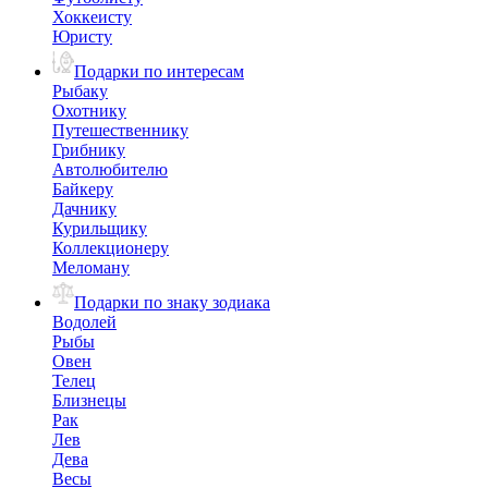
Хоккеисту
Юристу
Подарки по интересам
Рыбаку
Охотнику
Путешественнику
Грибнику
Автолюбителю
Байкеру
Дачнику
Курильщику
Коллекционеру
Меломану
Подарки по знаку зодиака
Водолей
Рыбы
Овен
Телец
Близнецы
Рак
Лев
Дева
Весы