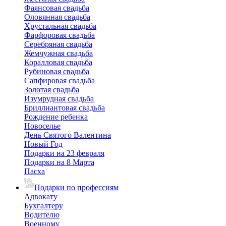
Фаянсовая свадьба
Оловянная свадьба
Хрустальная свадьба
Фарфоровая свадьба
Серебряная свадьба
Жемчужная свадьба
Коралловая свадьба
Рубиновая свадьба
Сапфировая свадьба
Золотая свадьба
Изумрудная свадьба
Бриллиантовая свадьба
Рождение ребенка
Новоселье
День Святого Валентина
Новый Год
Подарки на 23 февраля
Подарки на 8 Марта
Пасха
Подарки по профессиям
Адвокату
Бухгалтеру
Водителю
Военному