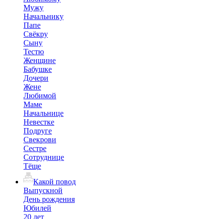
Мужу
Начальнику
Папе
Свёкру
Сыну
Тестю
Женщине
Бабушке
Дочери
Жене
Любимой
Маме
Начальнице
Невестке
Подруге
Свекрови
Сестре
Сотруднице
Тёще
Какой повод
Выпускной
День рождения
Юбилей
20 лет