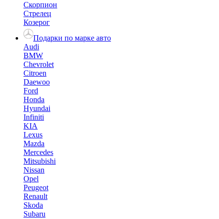
Скорпион
Стрелец
Козерог
Подарки по марке авто
Audi
BMW
Chevrolet
Citroen
Daewoo
Ford
Honda
Hyundai
Infiniti
KIA
Lexus
Mazda
Mercedes
Mitsubishi
Nissan
Opel
Peugeot
Renault
Skoda
Subaru