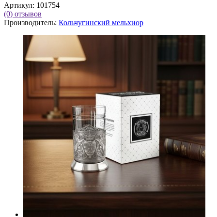
Артикул:
101754
(0)
отзывов
Производитель:
Кольчугинский мельхиор