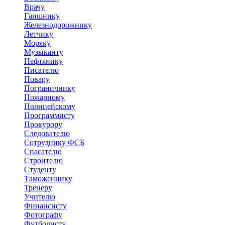
Врачу
Гаишнику
Железнодорожнику
Летчику
Моряку
Музыканту
Нефтянику
Писателю
Повару
Пограничнику
Пожарному
Полицейскому
Программисту
Прокурору
Следователю
Сотруднику ФСБ
Спасателю
Строителю
Студенту
Таможеннику
Тренеру
Учителю
Финансисту
Фотографу
Футболисту