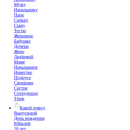
Мужу
Начальнику
Папе
Свёкру
Сыну
Тестю
Женщине
Бабушке
Дочери
Жене
Любимой
Маме
Начальнице
Невестке
Подруге
Свекрови
Сестре
Сотруднице
Тёще
Какой повод
Выпускной
День рождения
Юбилей
20 лет