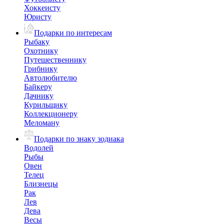
Хоккеисту
Юристу
Подарки по интересам
Рыбаку
Охотнику
Путешественнику
Грибнику
Автолюбителю
Байкеру
Дачнику
Курильщику
Коллекционеру
Меломану
Подарки по знаку зодиака
Водолей
Рыбы
Овен
Телец
Близнецы
Рак
Лев
Дева
Весы