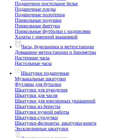
Подарочное постельное белье
Подарочные пледы
Подарочные полотенца
Прикольные подушки
Прикольные фартуки
Прикольные футболки с надписями
Халаты с именной вышивкой
Часы, будильники и метеостанции
Домашние метеостанции и барометры
Настенные часы
Настольные часы
Шкатулки подарочные
Музыкальные шкатулки
Футляры для бутылки
Шкатулки для рукоделия
Шкатулки для часов
Шкатулки для ювелирных украшений
Шкатулки из бересты
Шкатулки ручной работы
Шкатулки-сундучки
Шкатулки-фолианты, шкатулки-книги
Эксклюзивные шкатулки