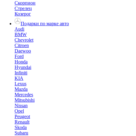
Скорпион
Стрелец
Козерог
Подарки по марке авто
Audi
BMW
Chevrolet
Citroen
Daewoo
Ford
Honda
Hyundai
Infiniti
KIA
Lexus
Mazda
Mercedes
Mitsubishi
Nissan
Opel
Peugeot
Renault
Skoda
Subaru