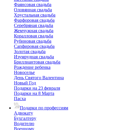
Фаянсовая свадьба
Оловянная свадьба
Хрустальная свадьба
Фарфоровая свадьба
Серебряная свадьба
Жемчужная свадьба
Коралловая свадьба
Рубиновая свадьба
Сапфировая свадьба
Золотая свадьба
Изумрудная свадьба
Бриллиантовая свадьба
Рождение ребенка
Новоселье
День Святого Валентина
Новый Год
Подарки на 23 февраля
Подарки на 8 Марта
Пасха
Подарки по профессиям
Адвокату
Бухгалтеру
Водителю
Военному