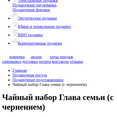
Электронные подарки
Подарочные пауэрбанки
Подарочные флешки
Эротические подарки
Юмор и прикольные подарки
ВИП подарки
Корпоративные подарки
новинки
акции
хиты продаж
самовывоз
доставка
оплата
контакты
отзывы
Главная
Подарочная посуда
Подарочные подстаканники
Чайный набор Глава семьи (с чернением)
Чайный набор Глава семьи (с
чернением)