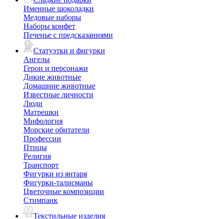
Именные шоколадки
Медовые наборы
Наборы конфет
Печенье с предсказаниями
Статуэтки и фигурки
Ангелы
Герои и персонажи
Дикие животные
Домашние животные
Известные личности
Люди
Матрешки
Мифология
Морские обитатели
Профессии
Птицы
Религия
Транспорт
Фигурки из янтаря
Фигурки-талисманы
Цветочные композиции
Стимпанк
Текстильные изделия