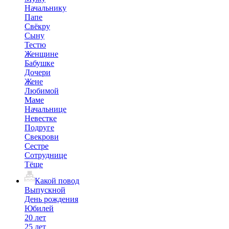
Начальнику
Папе
Свёкру
Сыну
Тестю
Женщине
Бабушке
Дочери
Жене
Любимой
Маме
Начальнице
Невестке
Подруге
Свекрови
Сестре
Сотруднице
Тёще
Какой повод
Выпускной
День рождения
Юбилей
20 лет
25 лет