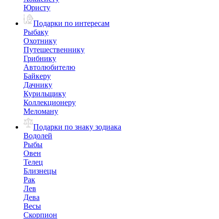
Юристу
Подарки по интересам
Рыбаку
Охотнику
Путешественнику
Грибнику
Автолюбителю
Байкеру
Дачнику
Курильщику
Коллекционеру
Меломану
Подарки по знаку зодиака
Водолей
Рыбы
Овен
Телец
Близнецы
Рак
Лев
Дева
Весы
Скорпион