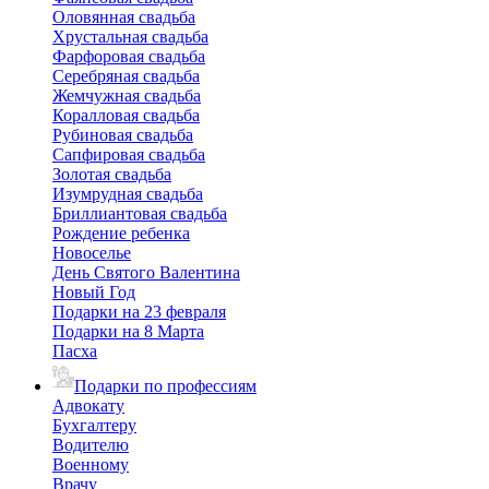
Оловянная свадьба
Хрустальная свадьба
Фарфоровая свадьба
Серебряная свадьба
Жемчужная свадьба
Коралловая свадьба
Рубиновая свадьба
Сапфировая свадьба
Золотая свадьба
Изумрудная свадьба
Бриллиантовая свадьба
Рождение ребенка
Новоселье
День Святого Валентина
Новый Год
Подарки на 23 февраля
Подарки на 8 Марта
Пасха
Подарки по профессиям
Адвокату
Бухгалтеру
Водителю
Военному
Врачу