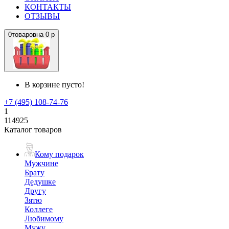
КОНТАКТЫ
ОТЗЫВЫ
0
товаров
на
0 р
В корзине пусто!
+7 (495) 108-74-76
1
114925
Каталог товаров
Кому подарок
Мужчине
Брату
Дедушке
Другу
Зятю
Коллеге
Любимому
Мужу