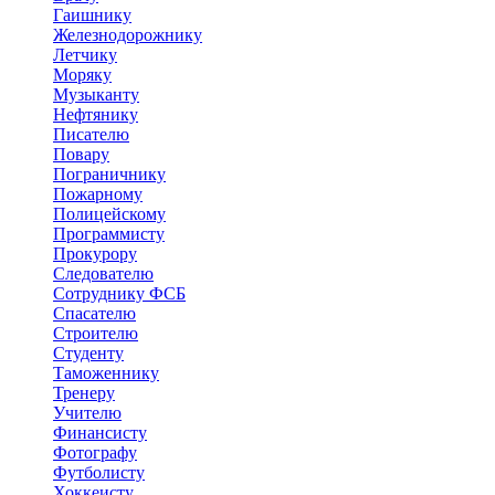
Гаишнику
Железнодорожнику
Летчику
Моряку
Музыканту
Нефтянику
Писателю
Повару
Пограничнику
Пожарному
Полицейскому
Программисту
Прокурору
Следователю
Сотруднику ФСБ
Спасателю
Строителю
Студенту
Таможеннику
Тренеру
Учителю
Финансисту
Фотографу
Футболисту
Хоккеисту