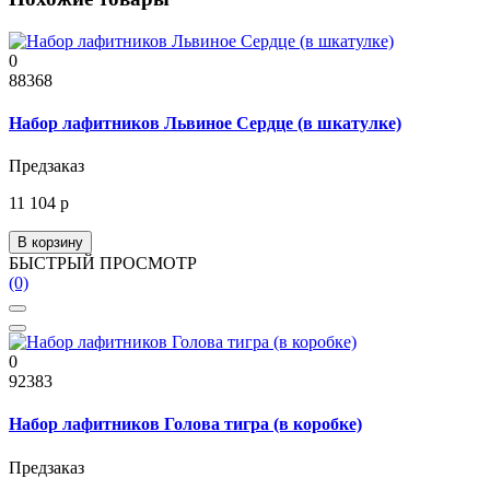
0
88368
Набор лафитников Львиное Сердце (в шкатулке)
Предзаказ
11 104 р
В корзину
БЫСТРЫЙ ПРОСМОТР
(0)
0
92383
Набор лафитников Голова тигра (в коробке)
Предзаказ