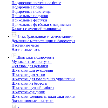
Подарочное постельное белье
Подарочные пледы
Подарочные полотенца
Прикольные подушки
Прикольные фартуки
Прикольные футболки с надписями
Халаты с именной вышивкой
Часы, будильники и метеостанции
Домашние метеостанции и барометры
Настенные часы
Настольные часы
Шкатулки подарочные
Музыкальные шкатулки
Футляры для бутылки
Шкатулки для рукоделия
Шкатулки для часов
Шкатулки для ювелирных украшений
Шкатулки из бересты
Шкатулки ручной работы
Шкатулки-сундучки
Шкатулки-фолианты, шкатулки-книги
Эксклюзивные шкатулки