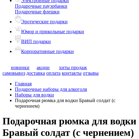
Электронные подарки
Подарочные пауэрбанки
Подарочные флешки
Эротические подарки
Юмор и прикольные подарки
ВИП подарки
Корпоративные подарки
новинки
акции
хиты продаж
самовывоз
доставка
оплата
контакты
отзывы
Главная
Подарочные наборы для алкоголя
Наборы для водки
Подарочная рюмка для водки Бравый солдат (с
чернением)
Подарочная рюмка для водки
Бравый солдат (с чернением)