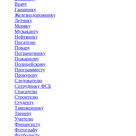
Врачу
Гаишнику
Железнодорожнику
Летчику
Моряку
Музыканту
Нефтянику
Писателю
Повару
Пограничнику
Пожарному
Полицейскому
Программисту
Прокурору
Следователю
Сотруднику ФСБ
Спасателю
Строителю
Студенту
Таможеннику
Тренеру
Учителю
Финансисту
Фотографу
Футболисту