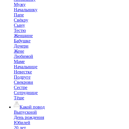
Мужу
Начальнику
Папе
Свёкру
Сыну
Тестю
Женщине
Бабушке
Дочери
Жене
Любимой
Маме
Начальнице
Невестке
Подруге
Свекрови
Сестре
Сотруднице
Тёще
Какой повод
Выпускной
День рождения
Юбилей
20 лет