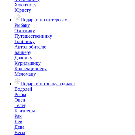
Хоккеисту
Юристу
Подарки по интересам
Рыбаку
Охотнику
Путешественнику
Грибнику
Автолюбителю
Байкеру
Дачнику
Курильщику
Коллекционеру
Меломану
Подарки по знаку зодиака
Водолей
Рыбы
Овен
Телец
Близнецы
Рак
Лев
Дева
Весы