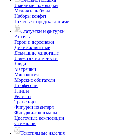
Именные шоколадки
Медовые наборы
Наборы конфет
Печенье с предсказаниями
Статуэтки и фигурки
Ангелы
Герои и персонажи
Дикие животные
Домашние животные
Известные личности
Люди
Матрешки
Мифология
Морские обитатели
Профессии
Птицы
Религия
Транспорт
Фигурки из янтаря
Фигурки-талисманы
Цветочные композиции
Стимпанк
Текстильные изделия