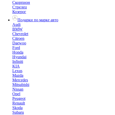
Скорпион
Стрелец
Козерог
Подарки по марке авто
Audi
BMW
Chevrolet
Citroen
Daewoo
Ford
Honda
Hyundai
Infiniti
KIA
Lexus
Mazda
Mercedes
Mitsubishi
Nissan
Opel
Peugeot
Renault
Skoda
Subaru