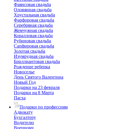
Фаянсовая свадьба
Оловянная свадьба
Хрустальная свадьба
Фарфоровая свадьба
Серебряная свадьба
Жемчужная свадьба
Коралловая свадьба
Рубиновая свадьба
Сапфировая свадьба
Золотая свадьба
Изумрудная свадьба
Бриллиантовая свадьба
Рождение ребенка
Новоселье
День Святого Валентина
Новый Год
Подарки на 23 февраля
Подарки на 8 Марта
Пасха
Подарки по профессиям
Адвокату
Бухгалтеру
Водителю
Военному