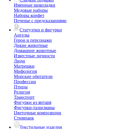
Именные шоколадки
Медовые наборы
Наборы конфет
Печенье с предсказаниями
Статуэтки и фигурки
Ангелы
Герои и персонажи
Дикие животные
Домашние животные
Известные личности
Люди
Матрешки
Мифология
Морские обитатели
Профессии
Птицы
Религия
Транспорт
Фигурки из янтаря
Фигурки-талисманы
Цветочные композиции
Стимпанк
Текстильные изделия