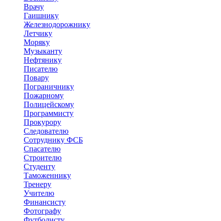
Врачу
Гаишнику
Железнодорожнику
Летчику
Моряку
Музыканту
Нефтянику
Писателю
Повару
Пограничнику
Пожарному
Полицейскому
Программисту
Прокурору
Следователю
Сотруднику ФСБ
Спасателю
Строителю
Студенту
Таможеннику
Тренеру
Учителю
Финансисту
Фотографу
Футболисту