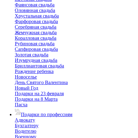
Фаянсовая свадьба
Оловянная свадьба
Хрустальная свадьба
Фарфоровая свадьба
Серебряная свадьба
Жемчужная свадьба
Коралловая свадьба
Рубиновая свадьба
Сапфировая свадьба
Золотая свадьба
Изумрудная свадьба
Бриллиантовая свадьба
Рождение ребенка
Новоселье
День Святого Валентина
Новый Год
Подарки на 23 февраля
Подарки на 8 Марта
Пасха
Подарки по профессиям
Адвокату
Бухгалтеру
Водителю
Военному