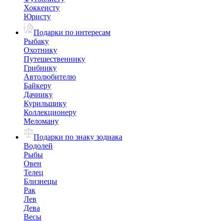
Хоккеисту
Юристу
Подарки по интересам
Рыбаку
Охотнику
Путешественнику
Грибнику
Автолюбителю
Байкеру
Дачнику
Курильщику
Коллекционеру
Меломану
Подарки по знаку зодиака
Водолей
Рыбы
Овен
Телец
Близнецы
Рак
Лев
Дева
Весы