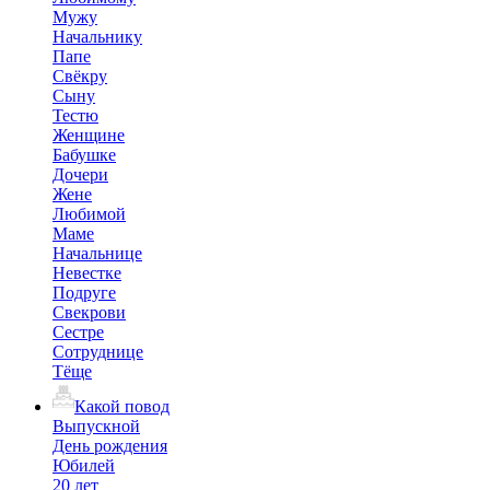
Мужу
Начальнику
Папе
Свёкру
Сыну
Тестю
Женщине
Бабушке
Дочери
Жене
Любимой
Маме
Начальнице
Невестке
Подруге
Свекрови
Сестре
Сотруднице
Тёще
Какой повод
Выпускной
День рождения
Юбилей
20 лет