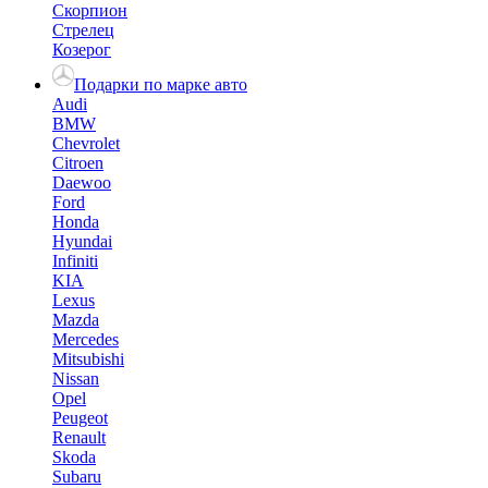
Скорпион
Стрелец
Козерог
Подарки по марке авто
Audi
BMW
Chevrolet
Citroen
Daewoo
Ford
Honda
Hyundai
Infiniti
KIA
Lexus
Mazda
Mercedes
Mitsubishi
Nissan
Opel
Peugeot
Renault
Skoda
Subaru