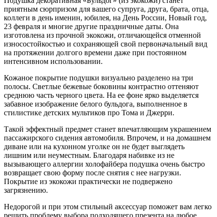
Подушка декоративная «Бульдог» (из экокожи) станет
приятным сюрпризом для вашего супруга, друга, брата, отца,
коллеги в день именин, юбилея, на День России, Новый год,
23 февраля и многие другие праздничные даты. Она
изготовлена из прочной экокожи, отличающейся отменной
износостойкостью и сохраняющей свой первоначальный вид
на протяжении долгого времени даже при постоянном
интенсивном использовании.
Кожаное покрытие подушки визуально разделено на три
полосы. Светлые бежевые боковины контрастно оттеняют
среднюю часть черного цвета. На ее фоне ярко выделяется
забавное изображение белого бульдога, выполненное в
стилистике детских мультиков про Тома и Джерри.
Такой эффектный предмет станет впечатляющим украшением
пассажирского сидения автомобиля. Впрочем, и на домашнем
диване или на кухонном уголке он не будет выглядеть
лишним или неуместным. Благодаря набивке из не
вызывающего аллергии холофайбера подушка очень быстро
возвращает свою форму после снятия с нее нагрузки.
Покрытие из экокожи практически не подвержено
загрязнению.
Недорогой и при этом стильный аксессуар поможет вам легко
решить проблему выбора подходящего презента на любое