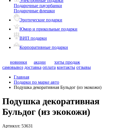
Электронные подарки
Подарочные пауэрбанки
Подарочные флешки
Эротические подарки
Юмор и прикольные подарки
ВИП подарки
Корпоративные подарки
новинки
акции
хиты продаж
самовывоз
доставка
оплата
контакты
отзывы
Главная
Подарки по марке авто
Подушка декоративная Бульдог (из экокожи)
Подушка декоративная
Бульдог (из экокожи)
Артикул:
53631