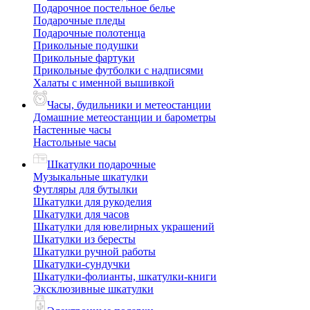
Подарочное постельное белье
Подарочные пледы
Подарочные полотенца
Прикольные подушки
Прикольные фартуки
Прикольные футболки с надписями
Халаты с именной вышивкой
Часы, будильники и метеостанции
Домашние метеостанции и барометры
Настенные часы
Настольные часы
Шкатулки подарочные
Музыкальные шкатулки
Футляры для бутылки
Шкатулки для рукоделия
Шкатулки для часов
Шкатулки для ювелирных украшений
Шкатулки из бересты
Шкатулки ручной работы
Шкатулки-сундучки
Шкатулки-фолианты, шкатулки-книги
Эксклюзивные шкатулки