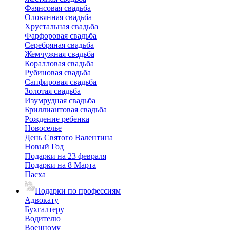
Фаянсовая свадьба
Оловянная свадьба
Хрустальная свадьба
Фарфоровая свадьба
Серебряная свадьба
Жемчужная свадьба
Коралловая свадьба
Рубиновая свадьба
Сапфировая свадьба
Золотая свадьба
Изумрудная свадьба
Бриллиантовая свадьба
Рождение ребенка
Новоселье
День Святого Валентина
Новый Год
Подарки на 23 февраля
Подарки на 8 Марта
Пасха
Подарки по профессиям
Адвокату
Бухгалтеру
Водителю
Военному