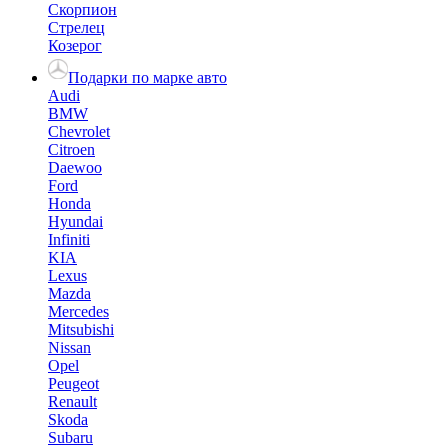
Скорпион
Стрелец
Козерог
Подарки по марке авто
Audi
BMW
Chevrolet
Citroen
Daewoo
Ford
Honda
Hyundai
Infiniti
KIA
Lexus
Mazda
Mercedes
Mitsubishi
Nissan
Opel
Peugeot
Renault
Skoda
Subaru