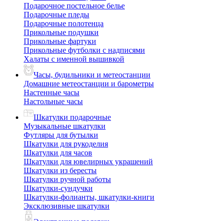
Подарочное постельное белье
Подарочные пледы
Подарочные полотенца
Прикольные подушки
Прикольные фартуки
Прикольные футболки с надписями
Халаты с именной вышивкой
Часы, будильники и метеостанции
Домашние метеостанции и барометры
Настенные часы
Настольные часы
Шкатулки подарочные
Музыкальные шкатулки
Футляры для бутылки
Шкатулки для рукоделия
Шкатулки для часов
Шкатулки для ювелирных украшений
Шкатулки из бересты
Шкатулки ручной работы
Шкатулки-сундучки
Шкатулки-фолианты, шкатулки-книги
Эксклюзивные шкатулки