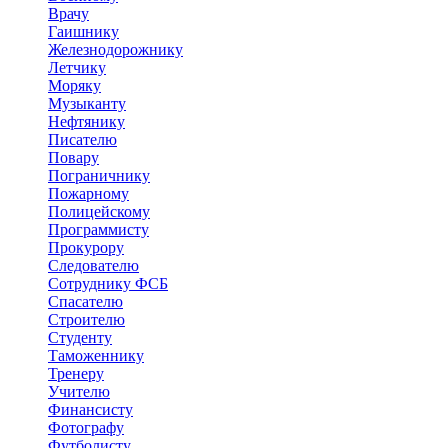
Врачу
Гаишнику
Железнодорожнику
Летчику
Моряку
Музыканту
Нефтянику
Писателю
Повару
Пограничнику
Пожарному
Полицейскому
Программисту
Прокурору
Следователю
Сотруднику ФСБ
Спасателю
Строителю
Студенту
Таможеннику
Тренеру
Учителю
Финансисту
Фотографу
Футболисту