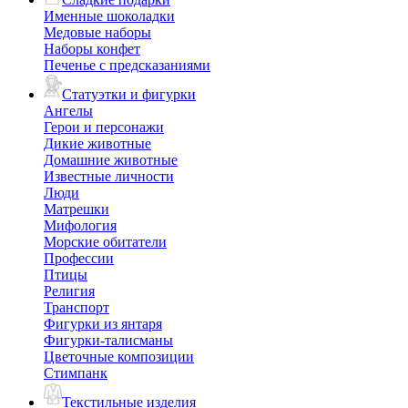
Именные шоколадки
Медовые наборы
Наборы конфет
Печенье с предсказаниями
Статуэтки и фигурки
Ангелы
Герои и персонажи
Дикие животные
Домашние животные
Известные личности
Люди
Матрешки
Мифология
Морские обитатели
Профессии
Птицы
Религия
Транспорт
Фигурки из янтаря
Фигурки-талисманы
Цветочные композиции
Стимпанк
Текстильные изделия