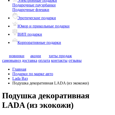
Электронные подарки
Подарочные пауэрбанки
Подарочные флешки
Эротические подарки
Юмор и прикольные подарки
ВИП подарки
Корпоративные подарки
новинки
акции
хиты продаж
самовывоз
доставка
оплата
контакты
отзывы
Главная
Подарки по марке авто
Lada Ваз
Подушка декоративная LADA (из экокожи)
Подушка декоративная
LADA (из экокожи)