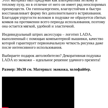
Этот материал был придуман как альтернатива легкому и
теплому пуху, но в отличие от него он имеет ряд неоспоримых
преимуществ. Он гиппоалергенен, влагоустойчив и быстро
восстанавливает форму без дополнительного встряхивания.
Благодаря упругости волокон в подушке не образуется сбитых
комков на протяжении всего периода использования, поэтому
она остается мягкой, удобной и эластичной.
Индивидуальный штрих аксессуара – логотип LADA,
выполненный с помощью компьютерной вышивки, качество
которой гарантирует первоначальную четкость рисунка даже
после интенсивного использования.
Выбираете подарок автолюбителю? Декоративная подушка
LADA из экокожи – идеальное решение удачного презента!
Размер: 30х30 см. Материал: экокожа, холофайбер.