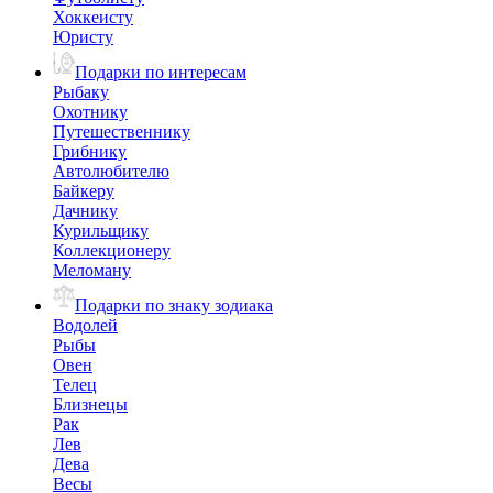
Хоккеисту
Юристу
Подарки по интересам
Рыбаку
Охотнику
Путешественнику
Грибнику
Автолюбителю
Байкеру
Дачнику
Курильщику
Коллекционеру
Меломану
Подарки по знаку зодиака
Водолей
Рыбы
Овен
Телец
Близнецы
Рак
Лев
Дева
Весы