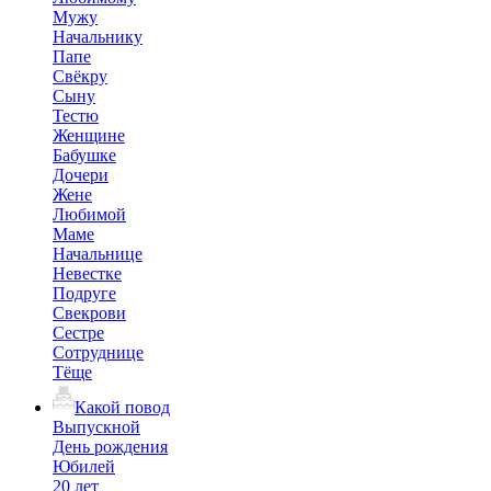
Мужу
Начальнику
Папе
Свёкру
Сыну
Тестю
Женщине
Бабушке
Дочери
Жене
Любимой
Маме
Начальнице
Невестке
Подруге
Свекрови
Сестре
Сотруднице
Тёще
Какой повод
Выпускной
День рождения
Юбилей
20 лет