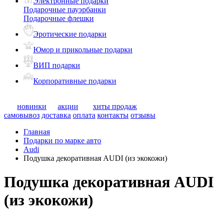
Электронные подарки
Подарочные пауэрбанки
Подарочные флешки
Эротические подарки
Юмор и прикольные подарки
ВИП подарки
Корпоративные подарки
новинки
акции
хиты продаж
самовывоз
доставка
оплата
контакты
отзывы
Главная
Подарки по марке авто
Audi
Подушка декоративная AUDI (из экокожи)
Подушка декоративная AUDI
(из экокожи)