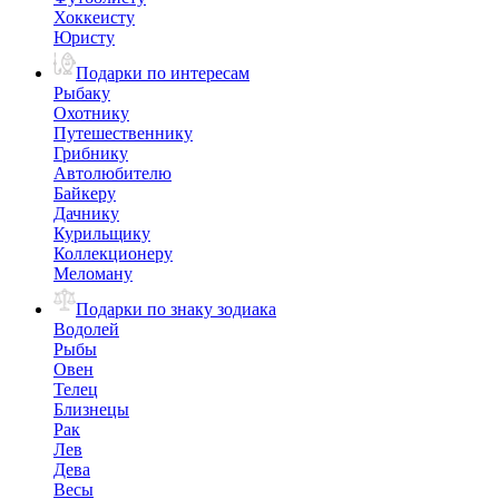
Хоккеисту
Юристу
Подарки по интересам
Рыбаку
Охотнику
Путешественнику
Грибнику
Автолюбителю
Байкеру
Дачнику
Курильщику
Коллекционеру
Меломану
Подарки по знаку зодиака
Водолей
Рыбы
Овен
Телец
Близнецы
Рак
Лев
Дева
Весы