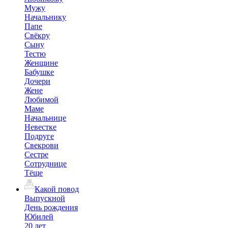
Мужу
Начальнику
Папе
Свёкру
Сыну
Тестю
Женщине
Бабушке
Дочери
Жене
Любимой
Маме
Начальнице
Невестке
Подруге
Свекрови
Сестре
Сотруднице
Тёще
Какой повод
Выпускной
День рождения
Юбилей
20 лет