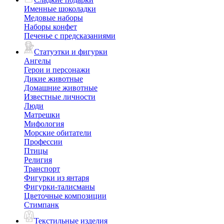
Именные шоколадки
Медовые наборы
Наборы конфет
Печенье с предсказаниями
Статуэтки и фигурки
Ангелы
Герои и персонажи
Дикие животные
Домашние животные
Известные личности
Люди
Матрешки
Мифология
Морские обитатели
Профессии
Птицы
Религия
Транспорт
Фигурки из янтаря
Фигурки-талисманы
Цветочные композиции
Стимпанк
Текстильные изделия