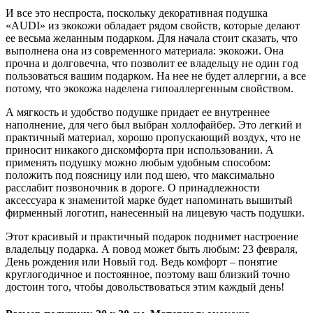
И все это неспроста, поскольку декоративная подушка
«AUDI» из экокожи обладает рядом свойств, которые делают
ее весьма желанным подарком. Для начала стоит сказать, что
выполнена она из современного материала: экокожи. Она
прочна и долговечна, что позволит ее владельцу не один год
пользоваться вашим подарком. На нее не будет аллергии, а все
потому, что экокожа наделена гипоаллергенным свойством.
А мягкость и удобство подушке придает ее внутреннее
наполнение, для чего был выбран холлофайбер. Это легкий и
практичный материал, хорошо пропускающий воздух, что не
приносит никакого дискомфорта при использовании. А
применять подушку можно любым удобным способом:
положить под поясницу или под шею, что максимально
расслабит позвоночник в дороге. О принадлежности
аксессуара к знаменитой марке будет напоминать вышитый
фирменный логотип, нанесенный на лицевую часть подушки.
Этот красивый и практичный подарок поднимет настроение
владельцу подарка. А повод может быть любым: 23 февраля,
День рождения или Новый год. Ведь комфорт – понятие
круглогодичное и постоянное, поэтому ваш близкий точно
достоин того, чтобы довольствоваться этим каждый день!