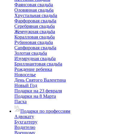
Фаянсовая свадьба
Оловянная свадьба
Хрустальная свадьба
Фарфоровая свадьба
Серебряная свадьба
Жемчужная свадьба
Коралловая свадьба
Рубиновая свадьба
Сапфировая свадьба
Золотая свадьба
Изумрудная свадьба
Бриллиантовая свадьба
Рождение ребенка
Новоселье
День Святого Валентина
Новый Год
Подарки на 23 февраля
Подарки на 8 Марта
Пасха
Подарки по профессиям
Адвокату
Бухгалтеру
Водителю
Военному