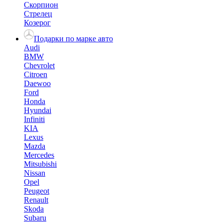
Скорпион
Стрелец
Козерог
Подарки по марке авто
Audi
BMW
Chevrolet
Citroen
Daewoo
Ford
Honda
Hyundai
Infiniti
KIA
Lexus
Mazda
Mercedes
Mitsubishi
Nissan
Opel
Peugeot
Renault
Skoda
Subaru