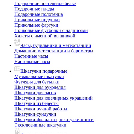
Подарочное постельное белье
Подарочные пледы
Подарочные полотенца
Прикольные подушки
Прикольные фартуки
Прикольные футболки с надписями
Халаты с именной вышивкой
Часы, будильники и метеостанции
Домашние метеостанции и барометры
Настенные часы
Настольные часы
Шкатулки подарочные
Музыкальные шкатулки
Футляры для бутылки
Шкатулки для рукоделия
Шкатулки для часов
Шкатулки для ювелирных украшений
Шкатулки из бересты
Шкатулки ручной работы
Шкатулки-сундучки
Шкатулки-фолианты, шкатулки-книги
Эксклюзивные шкатулки