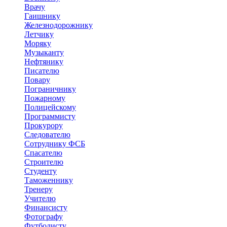
Врачу
Гаишнику
Железнодорожнику
Летчику
Моряку
Музыканту
Нефтянику
Писателю
Повару
Пограничнику
Пожарному
Полицейскому
Программисту
Прокурору
Следователю
Сотруднику ФСБ
Спасателю
Строителю
Студенту
Таможеннику
Тренеру
Учителю
Финансисту
Фотографу
Футболисту