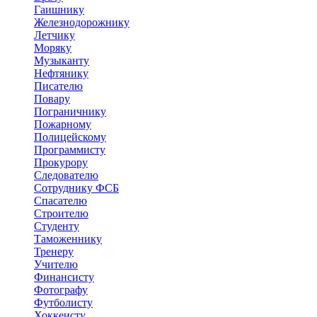
Гаишнику
Железнодорожнику
Летчику
Моряку
Музыканту
Нефтянику
Писателю
Повару
Пограничнику
Пожарному
Полицейскому
Программисту
Прокурору
Следователю
Сотруднику ФСБ
Спасателю
Строителю
Студенту
Таможеннику
Тренеру
Учителю
Финансисту
Фотографу
Футболисту
Хоккеисту