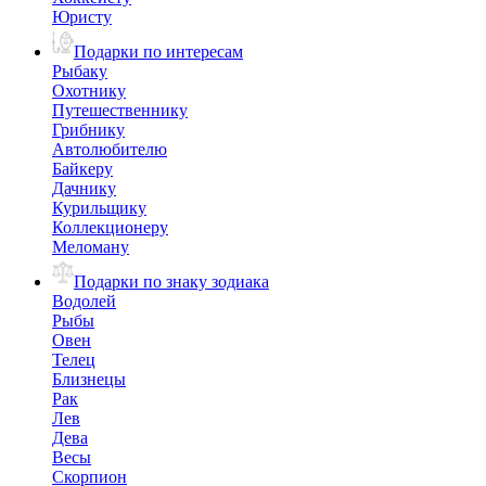
Юристу
Подарки по интересам
Рыбаку
Охотнику
Путешественнику
Грибнику
Автолюбителю
Байкеру
Дачнику
Курильщику
Коллекционеру
Меломану
Подарки по знаку зодиака
Водолей
Рыбы
Овен
Телец
Близнецы
Рак
Лев
Дева
Весы
Скорпион