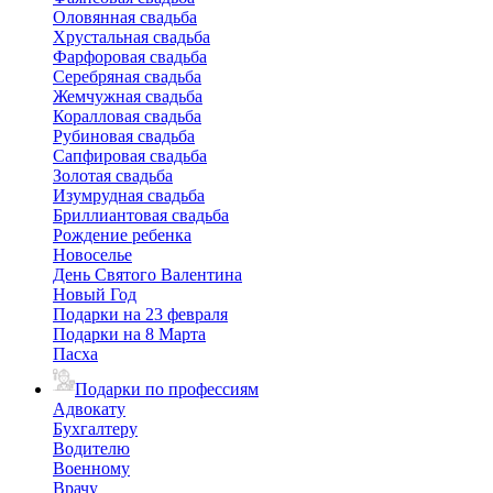
Оловянная свадьба
Хрустальная свадьба
Фарфоровая свадьба
Серебряная свадьба
Жемчужная свадьба
Коралловая свадьба
Рубиновая свадьба
Сапфировая свадьба
Золотая свадьба
Изумрудная свадьба
Бриллиантовая свадьба
Рождение ребенка
Новоселье
День Святого Валентина
Новый Год
Подарки на 23 февраля
Подарки на 8 Марта
Пасха
Подарки по профессиям
Адвокату
Бухгалтеру
Водителю
Военному
Врачу