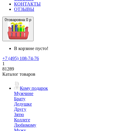
КОНТАКТЫ
ОТЗЫВЫ
0
товаров
на
0 р
В корзине пусто!
+7 (495) 108-74-76
1
81289
Каталог товаров
Кому подарок
Мужчине
Брату
Дедушке
Другу
Зятю
Коллеге
Любимому
Мужу