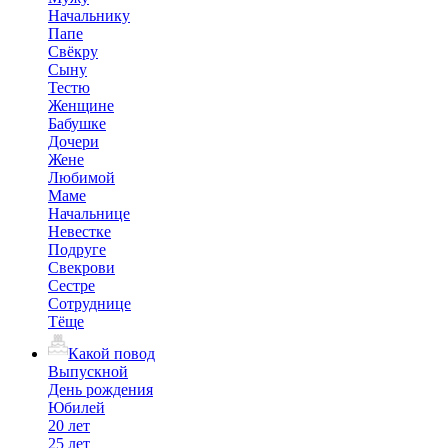
Начальнику
Папе
Свёкру
Сыну
Тестю
Женщине
Бабушке
Дочери
Жене
Любимой
Маме
Начальнице
Невестке
Подруге
Свекрови
Сестре
Сотруднице
Тёще
Какой повод
Выпускной
День рождения
Юбилей
20 лет
25 лет