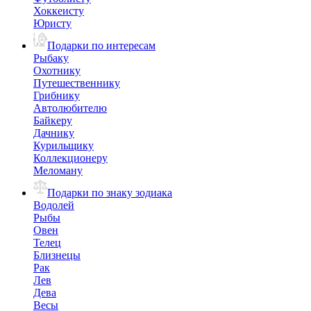
Хоккеисту
Юристу
Подарки по интересам
Рыбаку
Охотнику
Путешественнику
Грибнику
Автолюбителю
Байкеру
Дачнику
Курильщику
Коллекционеру
Меломану
Подарки по знаку зодиака
Водолей
Рыбы
Овен
Телец
Близнецы
Рак
Лев
Дева
Весы