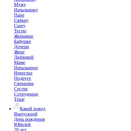
Мужу
Начальнику
Папе
Свёкру
Сыну
Тестю
Женщине
Бабушке
Дочери
Жене
Любимой
Маме
Начальнице
Невестке
Подруге
Свекрови
Сестре
Сотруднице
Тёще
Какой повод
Выпускной
День рождения
Юбилей
20 лет