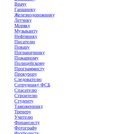
Врачу
Гаишнику
Железнодорожнику
Летчику
Моряку
Музыканту
Нефтянику
Писателю
Повару
Пограничнику
Пожарному
Полицейскому
Программисту
Прокурору
Следователю
Сотруднику ФСБ
Спасателю
Строителю
Студенту
Таможеннику
Тренеру
Учителю
Финансисту
Фотографу
Футболисту