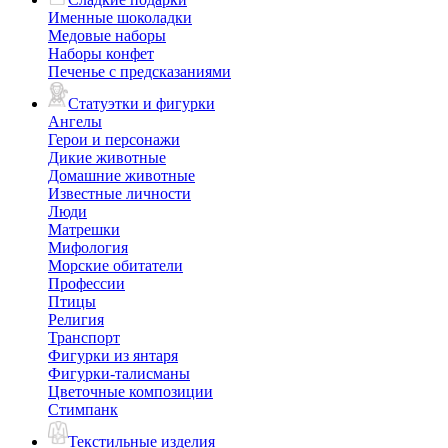
Именные шоколадки
Медовые наборы
Наборы конфет
Печенье с предсказаниями
Статуэтки и фигурки
Ангелы
Герои и персонажи
Дикие животные
Домашние животные
Известные личности
Люди
Матрешки
Мифология
Морские обитатели
Профессии
Птицы
Религия
Транспорт
Фигурки из янтаря
Фигурки-талисманы
Цветочные композиции
Стимпанк
Текстильные изделия