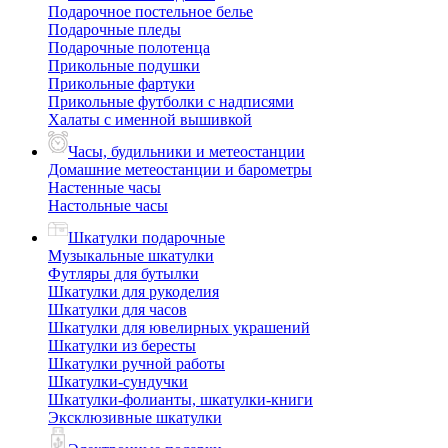
Подарочное постельное белье
Подарочные пледы
Подарочные полотенца
Прикольные подушки
Прикольные фартуки
Прикольные футболки с надписями
Халаты с именной вышивкой
Часы, будильники и метеостанции
Домашние метеостанции и барометры
Настенные часы
Настольные часы
Шкатулки подарочные
Музыкальные шкатулки
Футляры для бутылки
Шкатулки для рукоделия
Шкатулки для часов
Шкатулки для ювелирных украшений
Шкатулки из бересты
Шкатулки ручной работы
Шкатулки-сундучки
Шкатулки-фолианты, шкатулки-книги
Эксклюзивные шкатулки