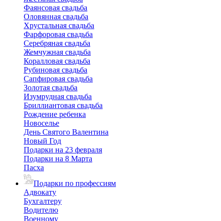
Фаянсовая свадьба
Оловянная свадьба
Хрустальная свадьба
Фарфоровая свадьба
Серебряная свадьба
Жемчужная свадьба
Коралловая свадьба
Рубиновая свадьба
Сапфировая свадьба
Золотая свадьба
Изумрудная свадьба
Бриллиантовая свадьба
Рождение ребенка
Новоселье
День Святого Валентина
Новый Год
Подарки на 23 февраля
Подарки на 8 Марта
Пасха
Подарки по профессиям
Адвокату
Бухгалтеру
Водителю
Военному