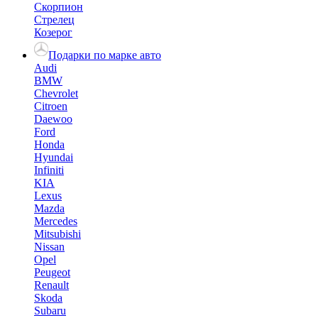
Скорпион
Стрелец
Козерог
Подарки по марке авто
Audi
BMW
Chevrolet
Citroen
Daewoo
Ford
Honda
Hyundai
Infiniti
KIA
Lexus
Mazda
Mercedes
Mitsubishi
Nissan
Opel
Peugeot
Renault
Skoda
Subaru