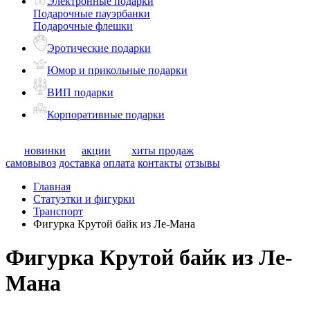
Электронные подарки
Подарочные пауэрбанки
Подарочные флешки
Эротические подарки
Юмор и прикольные подарки
ВИП подарки
Корпоративные подарки
новинки
акции
хиты продаж
самовывоз
доставка
оплата
контакты
отзывы
Главная
Статуэтки и фигурки
Транспорт
Фигурка Крутой байк из Ле-Мана
Фигурка Крутой байк из Ле-
Мана