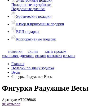
Электронные подарки
Подарочные пауэрбанки
Подарочные флешки
Эротические подарки
Юмор и прикольные подарки
ВИП подарки
Корпоративные подарки
новинки
акции
хиты продаж
самовывоз
доставка
оплата
контакты
отзывы
Главная
Подарки по знаку зодиака
Весы
Фигурка Радужные Весы
Фигурка Радужные Весы
Артикул:
AT2036846
(0)
отзывов