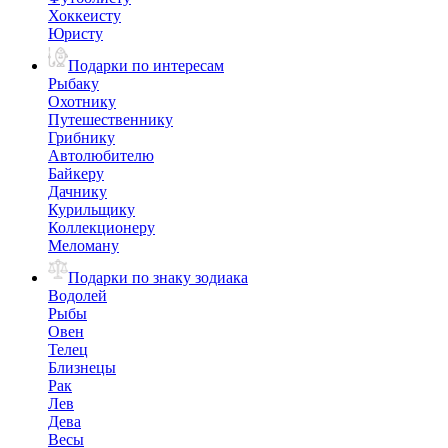
Хоккеисту
Юристу
Подарки по интересам
Рыбаку
Охотнику
Путешественнику
Грибнику
Автолюбителю
Байкеру
Дачнику
Курильщику
Коллекционеру
Меломану
Подарки по знаку зодиака
Водолей
Рыбы
Овен
Телец
Близнецы
Рак
Лев
Дева
Весы