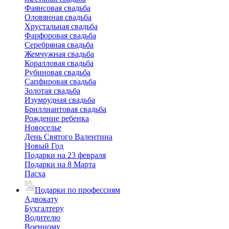
Фаянсовая свадьба
Оловянная свадьба
Хрустальная свадьба
Фарфоровая свадьба
Серебряная свадьба
Жемчужная свадьба
Коралловая свадьба
Рубиновая свадьба
Сапфировая свадьба
Золотая свадьба
Изумрудная свадьба
Бриллиантовая свадьба
Рождение ребенка
Новоселье
День Святого Валентина
Новый Год
Подарки на 23 февраля
Подарки на 8 Марта
Пасха
Подарки по профессиям
Адвокату
Бухгалтеру
Водителю
Военному