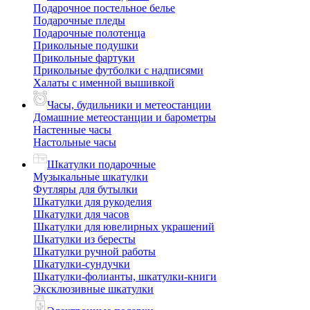
Подарочное постельное белье
Подарочные пледы
Подарочные полотенца
Прикольные подушки
Прикольные фартуки
Прикольные футболки с надписями
Халаты с именной вышивкой
Часы, будильники и метеостанции
Домашние метеостанции и барометры
Настенные часы
Настольные часы
Шкатулки подарочные
Музыкальные шкатулки
Футляры для бутылки
Шкатулки для рукоделия
Шкатулки для часов
Шкатулки для ювелирных украшений
Шкатулки из бересты
Шкатулки ручной работы
Шкатулки-сундучки
Шкатулки-фолианты, шкатулки-книги
Эксклюзивные шкатулки