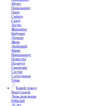
Мужу
Начальнику
Папе
Свёкру
Сыну
Тестю
Женщине
Бабушке
Дочери
Жене
Любимой
Маме
Начальнице
Невестке
Подруге
Свекрови
Сестре
Сотруднице
Тёще
Какой повод
Выпускной
День рождения
Юбилей
20 лет