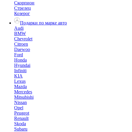
Скорпион
Стрелец
Козерог
Подарки по марке авто
Audi
BMW
Chevrolet
Citroen
Daewoo
Ford
Honda
Hyundai
Infiniti
KIA
Lexus
Mazda
Mercedes
Mitsubishi
Nissan
Opel
Peugeot
Renault
Skoda
Subaru