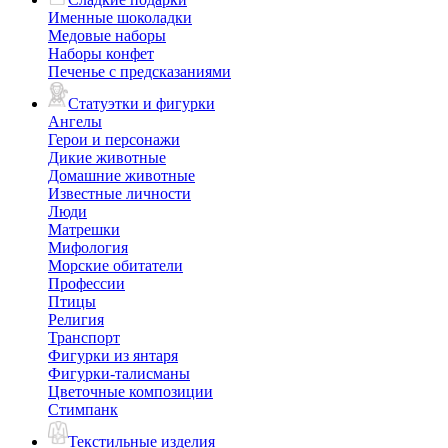
Именные шоколадки
Медовые наборы
Наборы конфет
Печенье с предсказаниями
Статуэтки и фигурки
Ангелы
Герои и персонажи
Дикие животные
Домашние животные
Известные личности
Люди
Матрешки
Мифология
Морские обитатели
Профессии
Птицы
Религия
Транспорт
Фигурки из янтаря
Фигурки-талисманы
Цветочные композиции
Стимпанк
Текстильные изделия