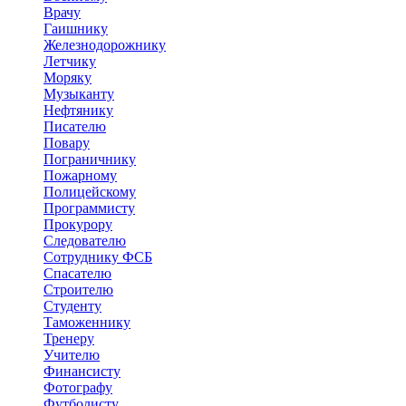
Врачу
Гаишнику
Железнодорожнику
Летчику
Моряку
Музыканту
Нефтянику
Писателю
Повару
Пограничнику
Пожарному
Полицейскому
Программисту
Прокурору
Следователю
Сотруднику ФСБ
Спасателю
Строителю
Студенту
Таможеннику
Тренеру
Учителю
Финансисту
Фотографу
Футболисту