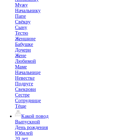
Мужу
Начальнику
Папе
Свёкру
Сыну
Тестю
Женщине
Бабушке
Дочери
Жене
Любимой
Маме
Начальнице
Невестке
Подруге
Свекрови
Сестре
Сотруднице
Тёще
Какой повод
Выпускной
День рождения
Юбилей
20 лет