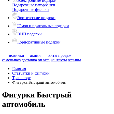
Электронные подарки
Подарочные пауэрбанки
Подарочные флешки
Эротические подарки
Юмор и прикольные подарки
ВИП подарки
Корпоративные подарки
новинки
акции
хиты продаж
самовывоз
доставка
оплата
контакты
отзывы
Главная
Статуэтки и фигурки
Транспорт
Фигурка Быстрый автомобиль
Фигурка Быстрый
автомобиль