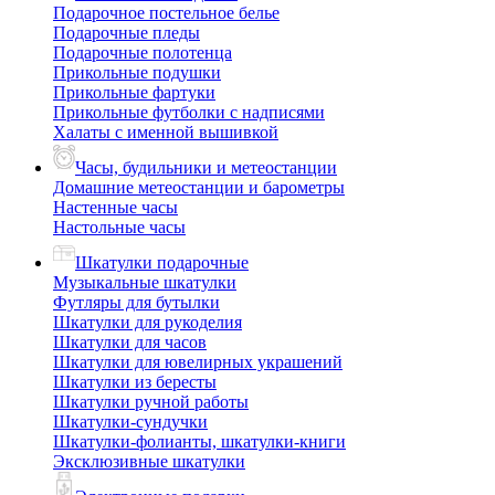
Подарочное постельное белье
Подарочные пледы
Подарочные полотенца
Прикольные подушки
Прикольные фартуки
Прикольные футболки с надписями
Халаты с именной вышивкой
Часы, будильники и метеостанции
Домашние метеостанции и барометры
Настенные часы
Настольные часы
Шкатулки подарочные
Музыкальные шкатулки
Футляры для бутылки
Шкатулки для рукоделия
Шкатулки для часов
Шкатулки для ювелирных украшений
Шкатулки из бересты
Шкатулки ручной работы
Шкатулки-сундучки
Шкатулки-фолианты, шкатулки-книги
Эксклюзивные шкатулки