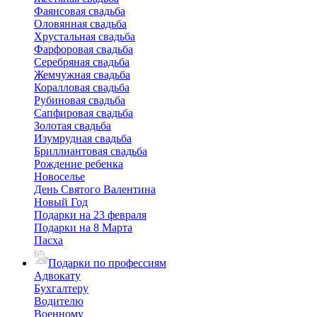
Фаянсовая свадьба
Оловянная свадьба
Хрустальная свадьба
Фарфоровая свадьба
Серебряная свадьба
Жемчужная свадьба
Коралловая свадьба
Рубиновая свадьба
Сапфировая свадьба
Золотая свадьба
Изумрудная свадьба
Бриллиантовая свадьба
Рождение ребенка
Новоселье
День Святого Валентина
Новый Год
Подарки на 23 февраля
Подарки на 8 Марта
Пасха
Подарки по профессиям
Адвокату
Бухгалтеру
Водителю
Военному