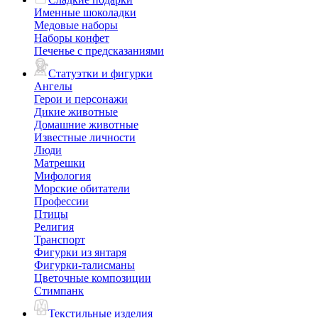
Именные шоколадки
Медовые наборы
Наборы конфет
Печенье с предсказаниями
Статуэтки и фигурки
Ангелы
Герои и персонажи
Дикие животные
Домашние животные
Известные личности
Люди
Матрешки
Мифология
Морские обитатели
Профессии
Птицы
Религия
Транспорт
Фигурки из янтаря
Фигурки-талисманы
Цветочные композиции
Стимпанк
Текстильные изделия