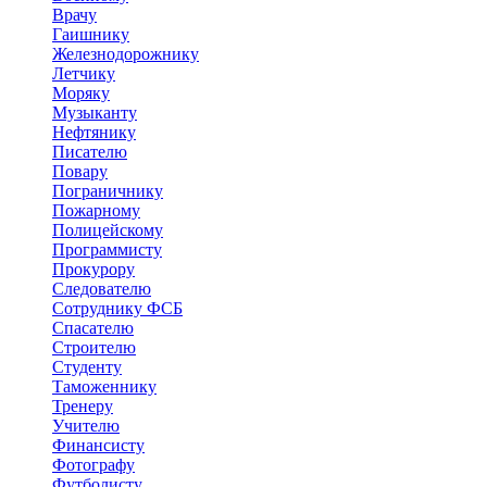
Врачу
Гаишнику
Железнодорожнику
Летчику
Моряку
Музыканту
Нефтянику
Писателю
Повару
Пограничнику
Пожарному
Полицейскому
Программисту
Прокурору
Следователю
Сотруднику ФСБ
Спасателю
Строителю
Студенту
Таможеннику
Тренеру
Учителю
Финансисту
Фотографу
Футболисту