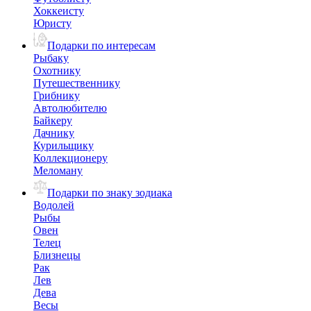
Хоккеисту
Юристу
Подарки по интересам
Рыбаку
Охотнику
Путешественнику
Грибнику
Автолюбителю
Байкеру
Дачнику
Курильщику
Коллекционеру
Меломану
Подарки по знаку зодиака
Водолей
Рыбы
Овен
Телец
Близнецы
Рак
Лев
Дева
Весы