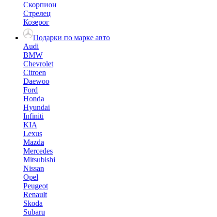
Скорпион
Стрелец
Козерог
Подарки по марке авто
Audi
BMW
Chevrolet
Citroen
Daewoo
Ford
Honda
Hyundai
Infiniti
KIA
Lexus
Mazda
Mercedes
Mitsubishi
Nissan
Opel
Peugeot
Renault
Skoda
Subaru