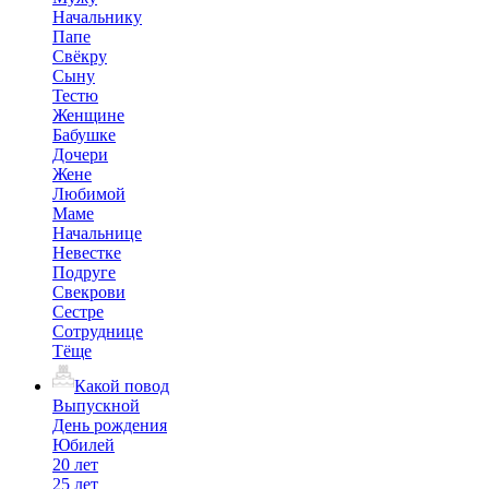
Начальнику
Папе
Свёкру
Сыну
Тестю
Женщине
Бабушке
Дочери
Жене
Любимой
Маме
Начальнице
Невестке
Подруге
Свекрови
Сестре
Сотруднице
Тёще
Какой повод
Выпускной
День рождения
Юбилей
20 лет
25 лет