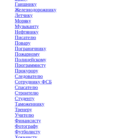
Гаишнику
Железнодорожнику
Летчику
Моряку
Музыканту
Нефтянику
Писателю
Повару
Пограничнику
Пожарному
Полицейскому
Программисту
Прокурору
Следователю
Сотруднику ФСБ
Спасателю
Строителю
Студенту
Таможеннику
Тренеру
Учителю
Финансисту
Фотографу
Футболисту
Хоккеисту