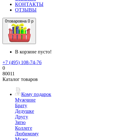
КОНТАКТЫ
ОТЗЫВЫ
0
товаров
на
0 р
В корзине пусто!
+7 (495) 108-74-76
0
80011
Каталог товаров
Кому подарок
Мужчине
Брату
Дедушке
Другу
Зятю
Коллеге
Любимому
Мужу