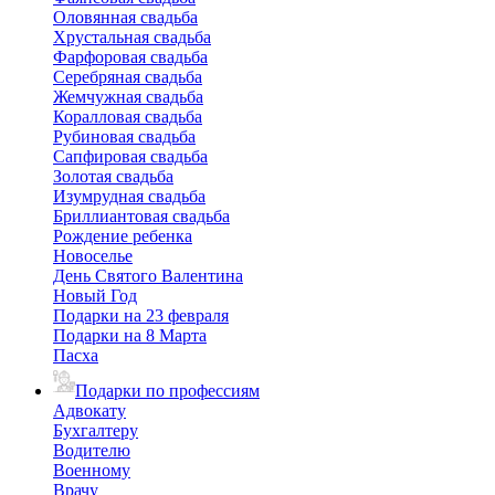
Оловянная свадьба
Хрустальная свадьба
Фарфоровая свадьба
Серебряная свадьба
Жемчужная свадьба
Коралловая свадьба
Рубиновая свадьба
Сапфировая свадьба
Золотая свадьба
Изумрудная свадьба
Бриллиантовая свадьба
Рождение ребенка
Новоселье
День Святого Валентина
Новый Год
Подарки на 23 февраля
Подарки на 8 Марта
Пасха
Подарки по профессиям
Адвокату
Бухгалтеру
Водителю
Военному
Врачу