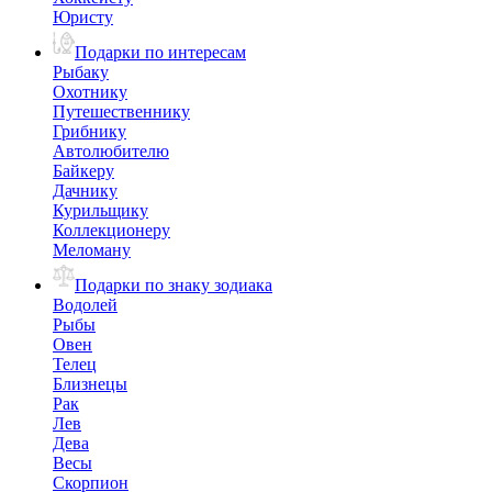
Юристу
Подарки по интересам
Рыбаку
Охотнику
Путешественнику
Грибнику
Автолюбителю
Байкеру
Дачнику
Курильщику
Коллекционеру
Меломану
Подарки по знаку зодиака
Водолей
Рыбы
Овен
Телец
Близнецы
Рак
Лев
Дева
Весы
Скорпион