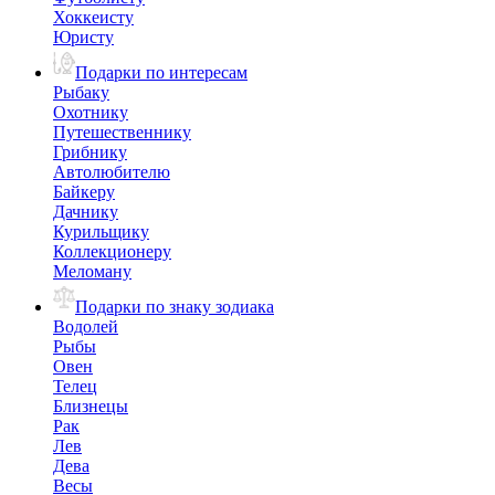
Хоккеисту
Юристу
Подарки по интересам
Рыбаку
Охотнику
Путешественнику
Грибнику
Автолюбителю
Байкеру
Дачнику
Курильщику
Коллекционеру
Меломану
Подарки по знаку зодиака
Водолей
Рыбы
Овен
Телец
Близнецы
Рак
Лев
Дева
Весы