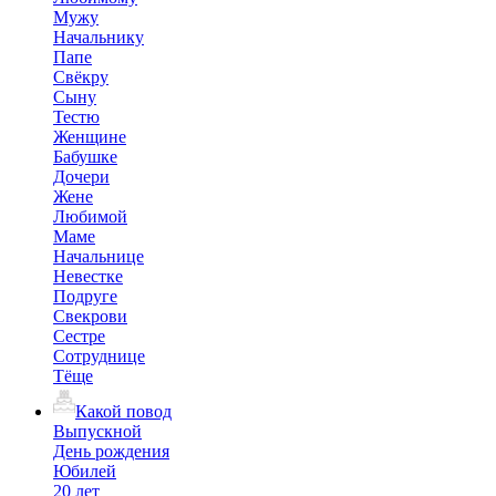
Мужу
Начальнику
Папе
Свёкру
Сыну
Тестю
Женщине
Бабушке
Дочери
Жене
Любимой
Маме
Начальнице
Невестке
Подруге
Свекрови
Сестре
Сотруднице
Тёще
Какой повод
Выпускной
День рождения
Юбилей
20 лет