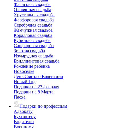
Фаянсовая свадьба
Оловянная свадьба
Хрустальная свадьба
Фарфоровая свадьба
Серебряная свадьба
Жемчужная свадьба
Коралловая свадьба
Рубиновая свадьба
Сапфировая свадьба
Золотая свадьба
Изумрудная свадьба
Бриллиантовая свадьба
Рождение ребенка
Новоселье
День Святого Валентина
Новый Год
Подарки на 23 февраля
Подарки на 8 Марта
Пасха
Подарки по профессиям
Адвокату
Бухгалтеру
Водителю
Военному