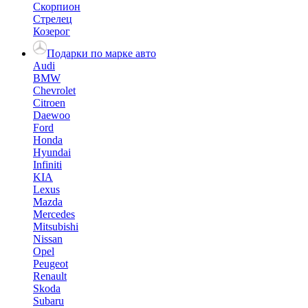
Скорпион
Стрелец
Козерог
Подарки по марке авто
Audi
BMW
Chevrolet
Citroen
Daewoo
Ford
Honda
Hyundai
Infiniti
KIA
Lexus
Mazda
Mercedes
Mitsubishi
Nissan
Opel
Peugeot
Renault
Skoda
Subaru