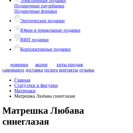
Электронные подарки
Подарочные пауэрбанки
Подарочные флешки
Эротические подарки
Юмор и прикольные подарки
ВИП подарки
Корпоративные подарки
новинки
акции
хиты продаж
самовывоз
доставка
оплата
контакты
отзывы
Главная
Статуэтки и фигурки
Матрешки
Матрешка Любава синеглазая
Матрешка Любава
синеглазая