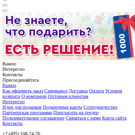
Важно
Интересно
Контакты
Присоединяйтесь
Важно
Как оформить заказ
Самовывоз
Доставка
Оплата
Условия
возврата
О компании
Оптовым клиентам
Интересно
Идеи для подарков
Подарочные карты
Сотрудничество
Партнерская программа
Пригласить на тендер
Пользовательское соглашение
Связаться с нами
Карта сайта
Контакты
+7 (495) 108-74-76