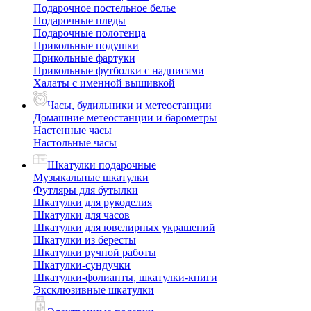
Подарочное постельное белье
Подарочные пледы
Подарочные полотенца
Прикольные подушки
Прикольные фартуки
Прикольные футболки с надписями
Халаты с именной вышивкой
Часы, будильники и метеостанции
Домашние метеостанции и барометры
Настенные часы
Настольные часы
Шкатулки подарочные
Музыкальные шкатулки
Футляры для бутылки
Шкатулки для рукоделия
Шкатулки для часов
Шкатулки для ювелирных украшений
Шкатулки из бересты
Шкатулки ручной работы
Шкатулки-сундучки
Шкатулки-фолианты, шкатулки-книги
Эксклюзивные шкатулки