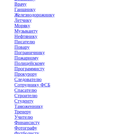
Врачу
Гаишнику
Железнодорожнику
Летчику
Моряку
Музыканту
Нефтянику
Писателю
Повару
Пограничнику
Пожарному
Полицейскому
Программисту
Прокурору
Следователю
Сотруднику ФСБ
Спасателю
Строителю
Студенту
Таможеннику
Тренеру
Учителю
Финансисту
Фотографу
Футболисту