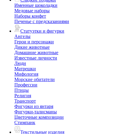
Именные шоколадки
Медовые наборы
Наборы конфет
Печенье с предсказаниями
Статуэтки и фигурки
Ангелы
Герои и персонажи
Дикие животные
Домашние животные
Известные личности
Люди
Матрешки
Мифология
Морские обитатели
Профессии
Птицы
Религия
Транспорт
Фигурки из янтаря
Фигурки-талисманы
Цветочные композиции
Стимпанк
Текстильные изделия