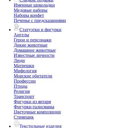
Именные шоколадки
Медовые наборы
Наборы конфет
Печенье с предсказаниями
Статуэтки и фигурки
Ангелы
Герои и персонажи
Дикие животные
Домашние животные
Известные личности
Люди
Матрешки
Мифология
Морские обитатели
Профессии
Птицы
Религия
Транспорт
Фигурки из янтаря
Фигурки-талисманы
Цветочные композиции
Стимпанк
Текстильные изделия