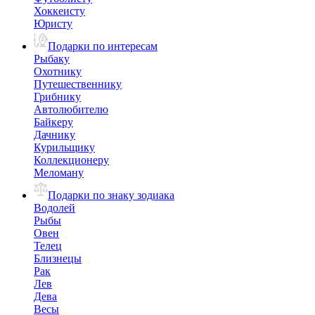
Хоккеисту
Юристу
Подарки по интересам
Рыбаку
Охотнику
Путешественнику
Грибнику
Автолюбителю
Байкеру
Дачнику
Курильщику
Коллекционеру
Меломану
Подарки по знаку зодиака
Водолей
Рыбы
Овен
Телец
Близнецы
Рак
Лев
Дева
Весы