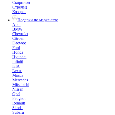
Скорпион
Стрелец
Козерог
Подарки по марке авто
Audi
BMW
Chevrolet
Citroen
Daewoo
Ford
Honda
Hyundai
Infiniti
KIA
Lexus
Mazda
Mercedes
Mitsubishi
Nissan
Opel
Peugeot
Renault
Skoda
Subaru