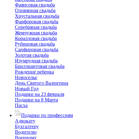
Фаянсовая свадьба
Оловянная свадьба
Хрустальная свадьба
Фарфоровая свадьба
Серебряная свадьба
Жемчужная свадьба
Коралловая свадьба
Рубиновая свадьба
Сапфировая свадьба
Золотая свадьба
Изумрудная свадьба
Бриллиантовая свадьба
Рождение ребенка
Новоселье
День Святого Валентина
Новый Год
Подарки на 23 февраля
Подарки на 8 Марта
Пасха
Подарки по профессиям
Адвокату
Бухгалтеру
Водителю
Военному