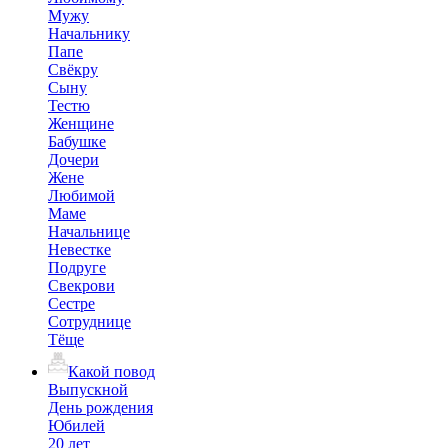
Мужу
Начальнику
Папе
Свёкру
Сыну
Тестю
Женщине
Бабушке
Дочери
Жене
Любимой
Маме
Начальнице
Невестке
Подруге
Свекрови
Сестре
Сотруднице
Тёще
Какой повод
Выпускной
День рождения
Юбилей
20 лет