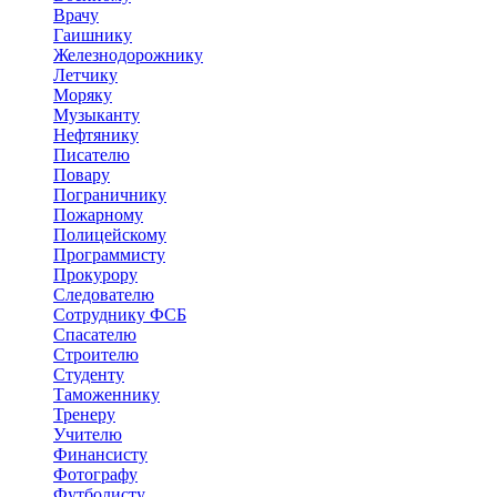
Врачу
Гаишнику
Железнодорожнику
Летчику
Моряку
Музыканту
Нефтянику
Писателю
Повару
Пограничнику
Пожарному
Полицейскому
Программисту
Прокурору
Следователю
Сотруднику ФСБ
Спасателю
Строителю
Студенту
Таможеннику
Тренеру
Учителю
Финансисту
Фотографу
Футболисту