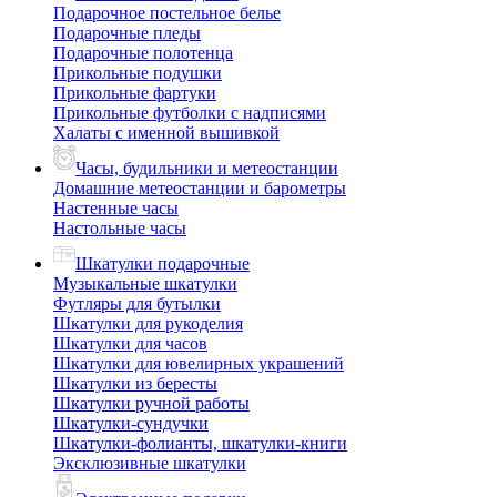
Подарочное постельное белье
Подарочные пледы
Подарочные полотенца
Прикольные подушки
Прикольные фартуки
Прикольные футболки с надписями
Халаты с именной вышивкой
Часы, будильники и метеостанции
Домашние метеостанции и барометры
Настенные часы
Настольные часы
Шкатулки подарочные
Музыкальные шкатулки
Футляры для бутылки
Шкатулки для рукоделия
Шкатулки для часов
Шкатулки для ювелирных украшений
Шкатулки из бересты
Шкатулки ручной работы
Шкатулки-сундучки
Шкатулки-фолианты, шкатулки-книги
Эксклюзивные шкатулки