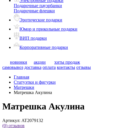
Электронные подарки
Подарочные пауэрбанки
Подарочные флешки
Эротические подарки
Юмор и прикольные подарки
ВИП подарки
Корпоративные подарки
новинки
акции
хиты продаж
самовывоз
доставка
оплата
контакты
отзывы
Главная
Статуэтки и фигурки
Матрешки
Матрешка Акулина
Матрешка Акулина
Артикул:
AT2079132
(0)
отзывов