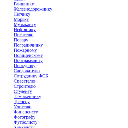
Гаишнику
Железнодорожнику
Летчику
Моряку
Музыканту
Нефтянику
Писателю
Повару
Пограничнику
Пожарному
Полицейскому
Программисту
Прокурору
Следователю
Сотруднику ФСБ
Спасателю
Строителю
Студенту
Таможеннику
Тренеру
Учителю
Финансисту
Фотографу
Футболисту
Хоккеисту