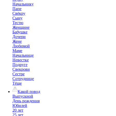
Начальнику
Папе
Свёкру
Сыну
Тестю
Женщине
Бабушке
Дочери
Жене
Любимой
Маме
Начальнице
Невестке
Подруге
Свекрови
Сестре
Сотруднице
Тёще
Какой повод
Выпускной
День рождения
Юбилей
20 лет
25 лет