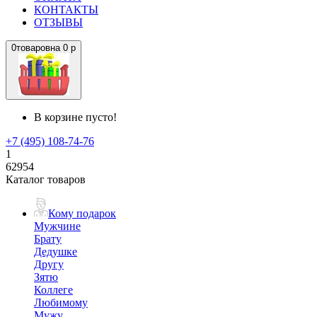
КОНТАКТЫ
ОТЗЫВЫ
0
товаров
на
0 р
В корзине пусто!
+7 (495) 108-74-76
1
62954
Каталог товаров
Кому подарок
Мужчине
Брату
Дедушке
Другу
Зятю
Коллеге
Любимому
Мужу