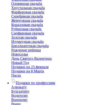
Оловянная свадьба
Хрустальная свадьба
Фарфоровая свадьба
Серебряная свадьба
Жемчужная свадьба
Коралловая свадьба
Рубиновая свадьба
Сапфировая свадьба
Золотая свадьба
Изумрудная свадьба
Бриллиантовая свадьба
Рождение ребенка
Новоселье
День Святого Валентина
Новый Год
Подарки на 23 февраля
Подарки на 8 Марта
Пасха
Подарки по профессиям
Адвокату
Бухгалтеру
Водителю
Военному
Врачу