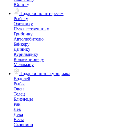
Юристу
Подарки по интересам
Рыбаку
Охотнику
Путешественнику
Грибнику
Автолюбителю
Байкеру
Дачнику
Курильщику
Коллекционеру
Меломану
Подарки по знаку зодиака
Водолей
Рыбы
Овен
Телец
Близнецы
Рак
Лев
Дева
Весы
Скорпион