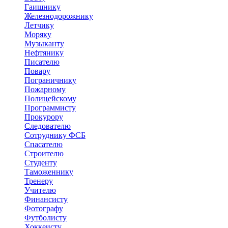
Гаишнику
Железнодорожнику
Летчику
Моряку
Музыканту
Нефтянику
Писателю
Повару
Пограничнику
Пожарному
Полицейскому
Программисту
Прокурору
Следователю
Сотруднику ФСБ
Спасателю
Строителю
Студенту
Таможеннику
Тренеру
Учителю
Финансисту
Фотографу
Футболисту
Хоккеисту