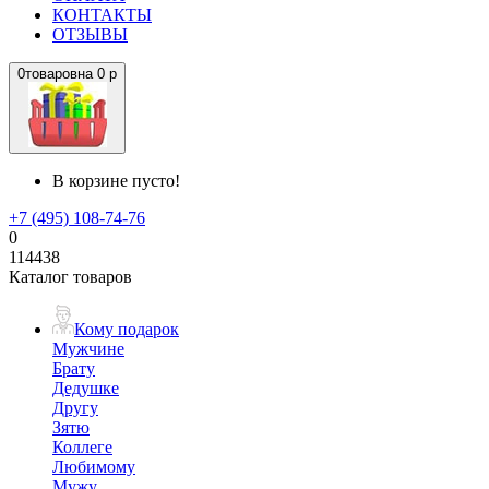
КОНТАКТЫ
ОТЗЫВЫ
0
товаров
на
0 р
В корзине пусто!
+7 (495) 108-74-76
0
114438
Каталог товаров
Кому подарок
Мужчине
Брату
Дедушке
Другу
Зятю
Коллеге
Любимому
Мужу