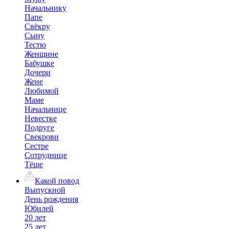
Начальнику
Папе
Свёкру
Сыну
Тестю
Женщине
Бабушке
Дочери
Жене
Любимой
Маме
Начальнице
Невестке
Подруге
Свекрови
Сестре
Сотруднице
Тёще
Какой повод
Выпускной
День рождения
Юбилей
20 лет
25 лет