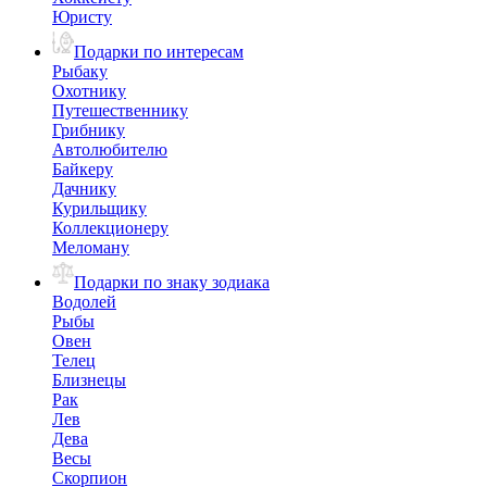
Юристу
Подарки по интересам
Рыбаку
Охотнику
Путешественнику
Грибнику
Автолюбителю
Байкеру
Дачнику
Курильщику
Коллекционеру
Меломану
Подарки по знаку зодиака
Водолей
Рыбы
Овен
Телец
Близнецы
Рак
Лев
Дева
Весы
Скорпион