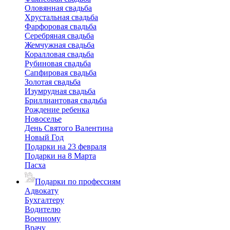
Оловянная свадьба
Хрустальная свадьба
Фарфоровая свадьба
Серебряная свадьба
Жемчужная свадьба
Коралловая свадьба
Рубиновая свадьба
Сапфировая свадьба
Золотая свадьба
Изумрудная свадьба
Бриллиантовая свадьба
Рождение ребенка
Новоселье
День Святого Валентина
Новый Год
Подарки на 23 февраля
Подарки на 8 Марта
Пасха
Подарки по профессиям
Адвокату
Бухгалтеру
Водителю
Военному
Врачу