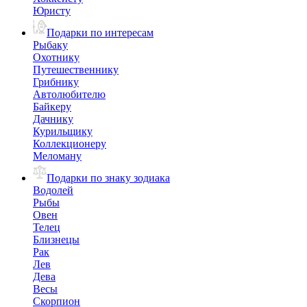
Юристу
Подарки по интересам
Рыбаку
Охотнику
Путешественнику
Грибнику
Автолюбителю
Байкеру
Дачнику
Курильщику
Коллекционеру
Меломану
Подарки по знаку зодиака
Водолей
Рыбы
Овен
Телец
Близнецы
Рак
Лев
Дева
Весы
Скорпион