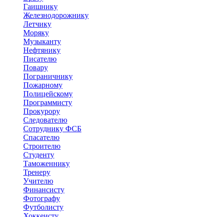
Гаишнику
Железнодорожнику
Летчику
Моряку
Музыканту
Нефтянику
Писателю
Повару
Пограничнику
Пожарному
Полицейскому
Программисту
Прокурору
Следователю
Сотруднику ФСБ
Спасателю
Строителю
Студенту
Таможеннику
Тренеру
Учителю
Финансисту
Фотографу
Футболисту
Хоккеисту