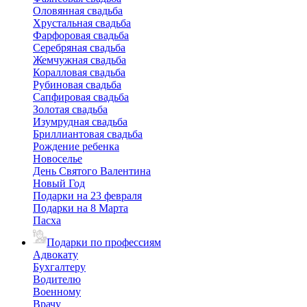
Оловянная свадьба
Хрустальная свадьба
Фарфоровая свадьба
Серебряная свадьба
Жемчужная свадьба
Коралловая свадьба
Рубиновая свадьба
Сапфировая свадьба
Золотая свадьба
Изумрудная свадьба
Бриллиантовая свадьба
Рождение ребенка
Новоселье
День Святого Валентина
Новый Год
Подарки на 23 февраля
Подарки на 8 Марта
Пасха
Подарки по профессиям
Адвокату
Бухгалтеру
Водителю
Военному
Врачу