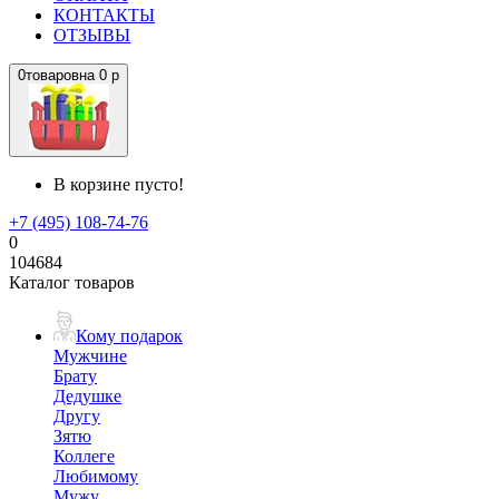
КОНТАКТЫ
ОТЗЫВЫ
0
товаров
на
0 р
В корзине пусто!
+7 (495) 108-74-76
0
104684
Каталог товаров
Кому подарок
Мужчине
Брату
Дедушке
Другу
Зятю
Коллеге
Любимому
Мужу