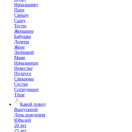
Начальнику
Папе
Свёкру
Сыну
Тестю
Женщине
Бабушке
Дочери
Жене
Любимой
Маме
Начальнице
Невестке
Подруге
Свекрови
Сестре
Сотруднице
Тёще
Какой повод
Выпускной
День рождения
Юбилей
20 лет
25 лет